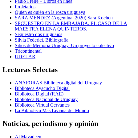
Paulo Freire – Libros en línea
Proletarios
Quien es quién en la rosca uruguaya
SARA MENDEZ (Argentina, 2020) Sara Kochen
SECUESTRO EN LA EMBAJADA. EL CASO DE LA
MAESTRA ELENA QUINTEROS.
Sequestro dos uruguaios
Silvia Federici. Bibliografía
Sitios de Memoria Uruguay. Un proyecto colectivo
Tricontinental
UDELAR
Lecturas Selectas
ANÁFORAS Biblioteca digital del Uruguay
Biblioteca Ayacucho Digital
Biblioteca Digital (RAE)
Biblioteca Nacional de Uruguay
Biblioteca Virtual Cervantes
La Biblioteca Más Liviana del Mundo
Noticias, periodismo y opinión
Al Mayadeen