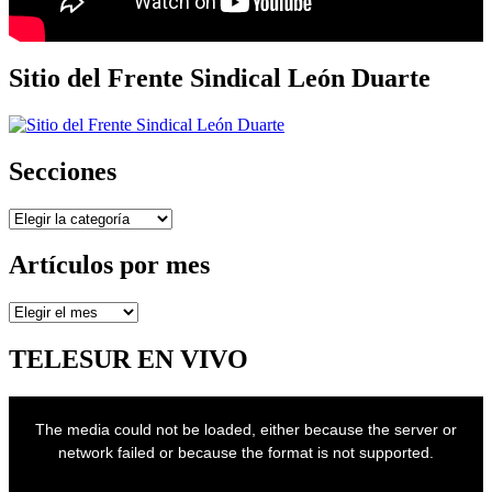
Sitio del Frente Sindical León Duarte
Secciones
Secciones
Artículos por mes
Artículos
por
mes
TELESUR EN VIVO