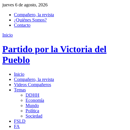
jueves 6 de agosto, 2026
Compañero, la revista
¿Quiénes Somos?
Contacto
Inicio
Partido por la Victoria del
Pueblo
Inicio
Compañero, la revista
Videos Compañeros
Temas
DDHH
Economía
Mundo
Política
Sociedad
FSLD
FA