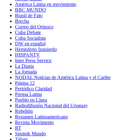
América Latina en movimiento
BBC MUNDO
Brasil de Fato
Brecha
Correo del Orinoco
Cuba Debate
Cuba Socialista
DW en español
Hemisferio Izquierdo
HISPANTV
Inter Press Service
La Diaria
La Jornada
NODAL Noticias de América Latina y el Caribe
Página 12
Periódico Claridad
Prensa Latina
Pueblo en Línea
Radiodifusión Nacional del Uruguay
Rebelión
Resumen Latinoamericano
Revista Movimento
RT
Sputnik Mundo
Télam