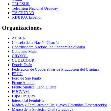
TELESUR
Televisión Nacional Uruguay
TV CIUDAD
XINHUA Español
Organizaciones
ACSUN
Consejo de la Nación Charrúa
Coordinadora Nacional de Economía Solidaria
Cotidiano Mujer
CRYSOL
CUDECOOP
Dónde Están
Federación de Cooperativas de Pruduccion del Uruguay
FEUU
Foro de São Paulo
Frente Amplio
Frente Sindical León Duarte
FUCVAM
Hijos Uruguay
Intersocial Feminista
Madres y Familiares de Uruguayos Detenidos Desaparecidos
Mapeo de la Sociedad Civil (Uruguay)