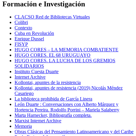
Formación e Investigación
CLACSO Red de Bibliotecas Virtuales
Colibri
Contexto
Cuba en Revolución
Enrique Dussel
FISYP
HUGO CORES – LA MEMORIA COMBATIENTE
HUGO CORES. EL 68 URUGUAYO
HUGO CORES. LA LUCHA DE LOS GREMIOS
SOLIDARIOS
Instituto Cuesta Duarte
Internet Archive
Kollontai, apuntes de la resistencia
Kollontai, apuntes de resistencia (2019) Nicolás Méndez
Casariego
La biblioteca prohibida de García Linera
León Duarte : Conversaciones con Alberto Márquez y
Hortencia Pereira. Rodolfo Porrini – Mariela Salaberry
Marta Harnecker, Bibliografía completa.
Marxist Internet Archive
Memoria
Obras Clásicas del Pensamiento Latinoamericano y del Caribe