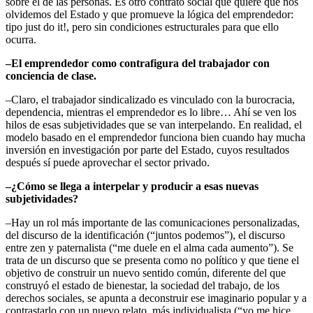
sobre el de las personas. Es otro contrato social que quiere que nos
olvidemos del Estado y que promueve la lógica del emprendedor:
tipo just do it!, pero sin condiciones estructurales para que ello
ocurra.
–El emprendedor como contrafigura del trabajador con
conciencia de clase.
–Claro, el trabajador sindicalizado es vinculado con la burocracia,
dependencia, mientras el emprendedor es lo libre… Ahí se ven los
hilos de esas subjetividades que se van interpelando. En realidad, el
modelo basado en el emprendedor funciona bien cuando hay mucha
inversión en investigación por parte del Estado, cuyos resultados
después sí puede aprovechar el sector privado.
–¿Cómo se llega a interpelar y producir a esas nuevas
subjetividades?
–Hay un rol más importante de las comunicaciones personalizadas,
del discurso de la identificación (“juntos podemos”), el discurso
entre zen y paternalista (“me duele en el alma cada aumento”). Se
trata de un discurso que se presenta como no político y que tiene el
objetivo de construir un nuevo sentido común, diferente del que
construyó el estado de bienestar, la sociedad del trabajo, de los
derechos sociales, se apunta a deconstruir ese imaginario popular y a
contrastarlo con un nuevo relato, más individualista (“yo me hice