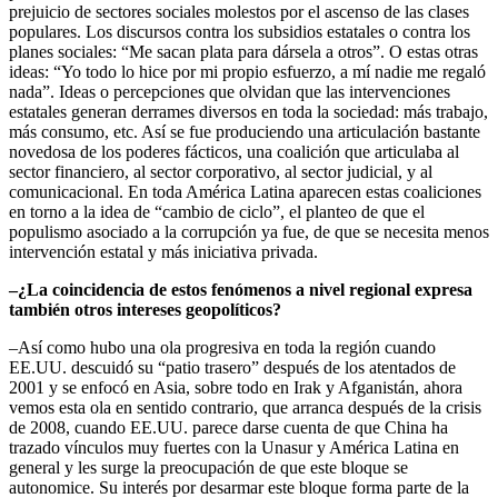
prejuicio de sectores sociales molestos por el ascenso de las clases
populares. Los discursos contra los subsidios estatales o contra los
planes sociales: “Me sacan plata para dársela a otros”. O estas otras
ideas: “Yo todo lo hice por mi propio esfuerzo, a mí nadie me regaló
nada”. Ideas o percepciones que olvidan que las intervenciones
estatales generan derrames diversos en toda la sociedad: más trabajo,
más consumo, etc. Así se fue produciendo una articulación bastante
novedosa de los poderes fácticos, una coalición que articulaba al
sector financiero, al sector corporativo, al sector judicial, y al
comunicacional. En toda América Latina aparecen estas coaliciones
en torno a la idea de “cambio de ciclo”, el planteo de que el
populismo asociado a la corrupción ya fue, de que se necesita menos
intervención estatal y más iniciativa privada.
–¿La coincidencia de estos fenómenos a nivel regional expresa
también otros intereses geopolíticos?
–Así como hubo una ola progresiva en toda la región cuando
EE.UU. descuidó su “patio trasero” después de los atentados de
2001 y se enfocó en Asia, sobre todo en Irak y Afganistán, ahora
vemos esta ola en sentido contrario, que arranca después de la crisis
de 2008, cuando EE.UU. parece darse cuenta de que China ha
trazado vínculos muy fuertes con la Unasur y América Latina en
general y les surge la preocupación de que este bloque se
autonomice. Su interés por desarmar este bloque forma parte de la