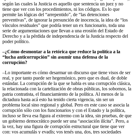
según las cuales la Justicia es aquello que sentencia un juez y no
tiene que ver con los procedimientos, ni los códigos. Es lo que
permite las lógicas del “arrepentido”, de “las detenciones
preventivas”, de ignorar la presunción de inocencia, la idea de “los
vínculos residuales” que podría tener un ex funcionario, toda una
serie de argumentaciones que llevan a una erosión del Estado de
Derecho y a la pérdida de independencia de la Justicia respecto del
poder político.
–¿Cómo desmontar a la retórica que reduce la política a la
“lucha anticorrupción” sin asumir una defensa de la
corrupción?
–Lo importante es cómo desarmar un discurso que tiene visos de ser
real, y por tanto puede ser hegemónico, pero que es dual, de doble
estándar. La corrupción de la que se habla es una corrupción clásica,
la relacionada con la cartelización de obras públicas, los sobornos, la
patria contratista, el financiamiento de la política. Al menos de la
dictadura hasta acá esto ha tenido cierta vigencia, sin ser un
problema local sino regional y global. Pero en este caso se asocia la
corrupción sólo con los funcionarios y con el Estado y la política,
incluso se lleva esa figura al extremo con la idea, sin pruebas, de que
un gobierno democrático puede ser una “asociación ilícita”. Pero, a
la vez, hay una figura de corrupción estructural que tiene que ver
con: vos acumulás y evadís; vos tenés una, dos, tres sociedades