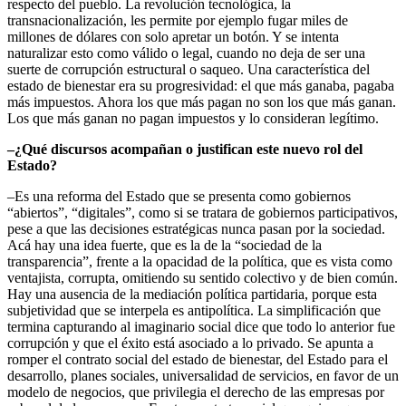
respecto del pueblo. La revolución tecnológica, la
transnacionalización, les permite por ejemplo fugar miles de
millones de dólares con solo apretar un botón. Y se intenta
naturalizar esto como válido o legal, cuando no deja de ser una
suerte de corrupción estructural o saqueo. Una característica del
estado de bienestar era su progresividad: el que más ganaba, pagaba
más impuestos. Ahora los que más pagan no son los que más ganan.
Los que más ganan no pagan impuestos y lo consideran legítimo.
–¿Qué discursos acompañan o justifican este nuevo rol del
Estado?
–Es una reforma del Estado que se presenta como gobiernos
“abiertos”, “digitales”, como si se tratara de gobiernos participativos,
pese a que las decisiones estratégicas nunca pasan por la sociedad.
Acá hay una idea fuerte, que es la de la “sociedad de la
transparencia”, frente a la opacidad de la política, que es vista como
ventajista, corrupta, omitiendo su sentido colectivo y de bien común.
Hay una ausencia de la mediación política partidaria, porque esta
subjetividad que se interpela es antipolítica. La simplificación que
termina capturando al imaginario social dice que todo lo anterior fue
corrupción y que el éxito está asociado a lo privado. Se apunta a
romper el contrato social del estado de bienestar, del Estado para el
desarrollo, planes sociales, universalidad de servicios, en favor de un
modelo de negocios, que privilegia el derecho de las empresas por