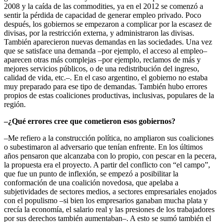
2008 y la caída de las commodities, ya en el 2012 se comenzó a
sentir la pérdida de capacidad de generar empleo privado. Poco
después, los gobiernos se empezaron a complicar por la escasez de
divisas, por la restricción externa, y administraron las divisas.
También aparecieron nuevas demandas en las sociedades. Una vez
que se satisface una demanda –por ejemplo, el acceso al empleo–
aparecen otras más complejas –por ejemplo, reclamos de más y
mejores servicios públicos, o de una redistribución del ingreso,
calidad de vida, etc.–. En el caso argentino, el gobierno no estaba
muy preparado para ese tipo de demandas. También hubo errores
propios de estas coaliciones productivas, inclusivas, populares de la
región.
–¿Qué errores cree que cometieron esos gobiernos?
–Me refiero a la construcción política, no ampliaron sus coaliciones
o subestimaron al adversario que tenían enfrente. En los últimos
años pensaron que alcanzaba con lo propio, con pescar en la pecera,
la propuesta era el proyecto. A partir del conflicto con “el campo”,
que fue un punto de inflexión, se empezó a posibilitar la
conformación de una coalición novedosa, que apelaba a
subjetividades de sectores medios, a sectores empresariales enojados
con el populismo –si bien los empresarios ganaban mucha plata y
crecía la economía, el salario real y las presiones de los trabajadores
por sus derechos también aumentaban–. A esto se sumó también el