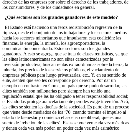
derecho de las empresas por sobre el derecho de los trabajadores, de
los consumidores, y de los ciudadanos en general.
–¿Qué sectores son los grandes ganadores de este modelo?
–El Estado está haciendo una feroz redistribución regresiva de la
riqueza, desde el conjunto de los trabajadores y los sectores medios
hacia los sectores minoritarios que impulsaron esta coalición: las
finanzas, la energía, la minería, los agroexportadores, la
comunicación concentrada. Estos sectores son los grandes
ganadores. A esto se agrega que se trata de clases rentísticas, ya que
las elites latinoamericanas no son elites caracterizadas por la
inversión productiva, buscan rentas extraordinarias sobre la tierra, la
minería, los precios de los servicios públicos, el vaciamiento de
empresas públicas para luego privatizarlas, etc.. Y, en su sentido de
elite, sienten que eso les corresponde por derecho. Por dar un
ejemplo en contraste: en Corea, un país que se pudo desarrollar, las
elites también son millonarias pero siempre han tenido una
regulación estatal que las ha obligado a tener responsabilidad social;
el Estado las protege arancelariamente pero les exige inversión. Acá,
las elites se sienten las dueñas de la sociedad. Es parte de un proceso
que viene desde mediados de los ‘70, cuando termina el impulso al
estado de bienestar y comienza el ascenso neoliberal, que es una
suerte de ‘rebelión de las elites’. Estas se vuelven cada vez más ricas
y tienen cada vez más poder, un poder cada vez más asimétrico