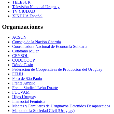
TELESUR
Televisión Nacional Uruguay
TV CIUDAD
XINHUA Español
Organizaciones
ACSUN
Consejo de la Nación Charrúa
Coordinadora Nacional de Economía Solidaria
Cotidiano Mujer
CRYSOL
CUDECOOP
Dónde Están
Federación de Cooperativas de Pruduccion del Uruguay
FEUU
Foro de São Paulo
Frente Amplio
Frente Sindical León Duarte
FUCVAM
Hijos Uruguay
Intersocial Feminista
Madres y Familiares de Uruguayos Detenidos Desaparecidos
Mapeo de la Sociedad Civil (Uruguay)