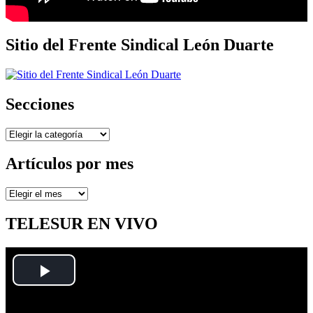
Sitio del Frente Sindical León Duarte
Secciones
Secciones
Artículos por mes
Artículos
por
mes
TELESUR EN VIVO