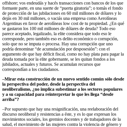
offshore; vos endeudás y hacés transacciones con bancos de los que
formaste parte, en una suerte de “puerta giratoria”; o tomás el fondo
de protección de las jubilaciones en 60 mil millones de dólares y lo
dejás en 30 mil millones, o vaciás una empresa como Aerolíneas
Argentinas en favor de aerolíneas low cost de tu propiedad. ¿En qué
se gastaron los 100 mil millones de dólares de deuda? Todo eso
parece aceptado, legalizado, la elite considera que todo eso le
corresponde, pero también eso es delito económico o corrupción,
solo que no se imputa o procesa. Hay una corrupción que uno
podría denominar “de acumulación por desposesión”: con el
argumento de que hay déficit fiscal, como no hay plata para pagar la
deuda tomada por la elite gobernante, se les quitan fondos a los
jubilados, actuales y futuros. Se acumulan recursos que
correspondían a los ciudadanos.
–Mirar esta construcción de un nuevo sentido común sólo desde
la perspectiva del poder, desde la perspectiva del
neoliberalismo, ¿no implica subestimar a los sectores populares
y a su capacidad para reinterpretar lo que les llega “desde
arriba”?
–Por supuesto que hay una resignificación, una reelaboración del
discurso neoliberal y resistencias a éste, y es lo que expresan los
movimientos sociales, los gremios docentes y de trabajadores de la
salud, el movimiento de las mujeres contra la violencia de género y