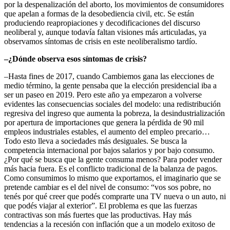
por la despenalización del aborto, los movimientos de consumidores
que apelan a formas de la desobediencia civil, etc. Se están
produciendo reapropiaciones y decodificaciones del discurso
neoliberal y, aunque todavía faltan visiones más articuladas, ya
observamos síntomas de crisis en este neoliberalismo tardío.
–¿Dónde observa esos síntomas de crisis?
–Hasta fines de 2017, cuando Cambiemos gana las elecciones de
medio término, la gente pensaba que la elección presidencial iba a
ser un paseo en 2019. Pero este año ya empezaron a volverse
evidentes las consecuencias sociales del modelo: una redistribución
regresiva del ingreso que aumenta la pobreza, la desindustrialización
por apertura de importaciones que genera la pérdida de 90 mil
empleos industriales estables, el aumento del empleo precario…
Todo esto lleva a sociedades más desiguales. Se busca la
competencia internacional por bajos salarios y por bajo consumo.
¿Por qué se busca que la gente consuma menos? Para poder vender
más hacia fuera. Es el conflicto tradicional de la balanza de pagos.
Como consumimos lo mismo que exportamos, el imaginario que se
pretende cambiar es el del nivel de consumo: “vos sos pobre, no
tenés por qué creer que podés comprarte una TV nueva o un auto, ni
que podés viajar al exterior”. El problema es que las fuerzas
contractivas son más fuertes que las productivas. Hay más
tendencias a la recesión con inflación que a un modelo exitoso de