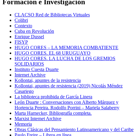
Formación e Investigación
CLACSO Red de Bibliotecas Virtuales
Colibri
Contexto
Cuba en Revolución
Enrique Dussel
FISYP
HUGO CORES – LA MEMORIA COMBATIENTE
HUGO CORES. EL 68 URUGUAYO
HUGO CORES. LA LUCHA DE LOS GREMIOS
SOLIDARIOS
Instituto Cuesta Duarte
Internet Archive
Kollontai, apuntes de la resistencia
Kollontai, apuntes de resistencia (2019) Nicolás Méndez
Casariego
La biblioteca prohibida de García Linera
León Duarte : Conversaciones con Alberto Márquez y
Hortencia Pereira. Rodolfo Porrini – Mariela Salaberry
Marta Harnecker, Bibliografía completa.
Marxist Internet Archive
Memoria
Obras Clásicas del Pensamiento Latinoamericano y del Caribe
Paulo Freire – Libros en línea