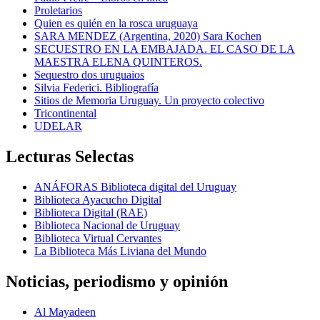
Proletarios
Quien es quién en la rosca uruguaya
SARA MENDEZ (Argentina, 2020) Sara Kochen
SECUESTRO EN LA EMBAJADA. EL CASO DE LA
MAESTRA ELENA QUINTEROS.
Sequestro dos uruguaios
Silvia Federici. Bibliografía
Sitios de Memoria Uruguay. Un proyecto colectivo
Tricontinental
UDELAR
Lecturas Selectas
ANÁFORAS Biblioteca digital del Uruguay
Biblioteca Ayacucho Digital
Biblioteca Digital (RAE)
Biblioteca Nacional de Uruguay
Biblioteca Virtual Cervantes
La Biblioteca Más Liviana del Mundo
Noticias, periodismo y opinión
Al Mayadeen