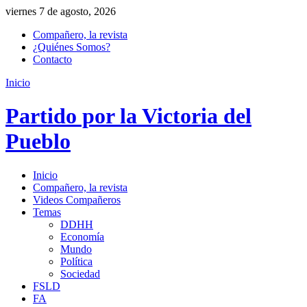
viernes 7 de agosto, 2026
Compañero, la revista
¿Quiénes Somos?
Contacto
Inicio
Partido por la Victoria del
Pueblo
Inicio
Compañero, la revista
Videos Compañeros
Temas
DDHH
Economía
Mundo
Política
Sociedad
FSLD
FA