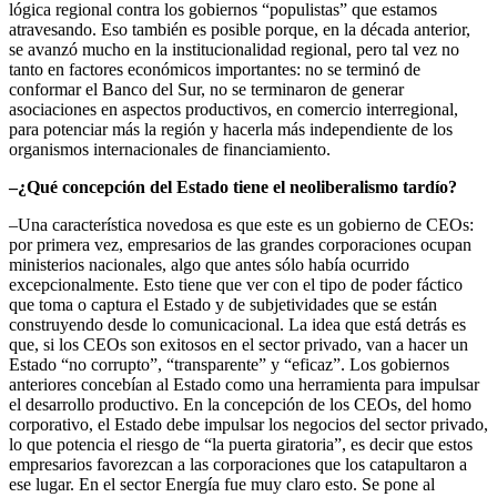
lógica regional contra los gobiernos “populistas” que estamos
atravesando. Eso también es posible porque, en la década anterior,
se avanzó mucho en la institucionalidad regional, pero tal vez no
tanto en factores económicos importantes: no se terminó de
conformar el Banco del Sur, no se terminaron de generar
asociaciones en aspectos productivos, en comercio interregional,
para potenciar más la región y hacerla más independiente de los
organismos internacionales de financiamiento.
–¿Qué concepción del Estado tiene el neoliberalismo tardío?
–Una característica novedosa es que este es un gobierno de CEOs:
por primera vez, empresarios de las grandes corporaciones ocupan
ministerios nacionales, algo que antes sólo había ocurrido
excepcionalmente. Esto tiene que ver con el tipo de poder fáctico
que toma o captura el Estado y de subjetividades que se están
construyendo desde lo comunicacional. La idea que está detrás es
que, si los CEOs son exitosos en el sector privado, van a hacer un
Estado “no corrupto”, “transparente” y “eficaz”. Los gobiernos
anteriores concebían al Estado como una herramienta para impulsar
el desarrollo productivo. En la concepción de los CEOs, del homo
corporativo, el Estado debe impulsar los negocios del sector privado,
lo que potencia el riesgo de “la puerta giratoria”, es decir que estos
empresarios favorezcan a las corporaciones que los catapultaron a
ese lugar. En el sector Energía fue muy claro esto. Se pone al