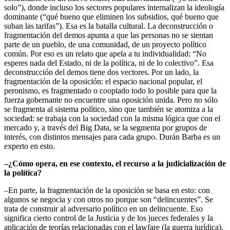
solo”), donde incluso los sectores populares internalizan la ideología
dominante (“qué bueno que eliminen los subsidios, qué bueno que
suban las tarifas”). Esa es la batalla cultural. La deconstrucción o
fragmentación del demos apunta a que las personas no se sientan
parte de un pueblo, de una comunidad, de un proyecto político
común. Por eso es un relato que apela a tu individualidad: “No
esperes nada del Estado, ni de la política, ni de lo colectivo”. Esa
deconstrucción del demos tiene dos vectores. Por un lado, la
fragmentación de la oposición: el espacio nacional popular, el
peronismo, es fragmentado o cooptado todo lo posible para que la
fuerza gobernante no encuentre una oposición unida. Pero no sólo
se fragmenta al sistema político, sino que también se atomiza a la
sociedad: se trabaja con la sociedad con la misma lógica que con el
mercado y, a través del Big Data, se la segmenta por grupos de
interés, con distintos mensajes para cada grupo. Durán Barba es un
experto en esto.
–¿Cómo opera, en ese contexto, el recurso a la judicialización de
la política?
–En parte, la fragmentación de la oposición se basa en esto: con
algunos se negocia y con otros no porque son “delincuentes”. Se
trata de construir al adversario político en un delincuente. Eso
significa cierto control de la Justicia y de los jueces federales y la
aplicación de teorías relacionadas con el lawfare (la guerra jurídica),