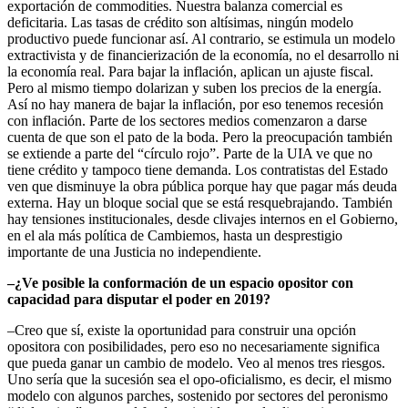
exportación de commodities. Nuestra balanza comercial es
deficitaria. Las tasas de crédito son altísimas, ningún modelo
productivo puede funcionar así. Al contrario, se estimula un modelo
extractivista y de financierización de la economía, no el desarrollo ni
la economía real. Para bajar la inflación, aplican un ajuste fiscal.
Pero al mismo tiempo dolarizan y suben los precios de la energía.
Así no hay manera de bajar la inflación, por eso tenemos recesión
con inflación. Parte de los sectores medios comenzaron a darse
cuenta de que son el pato de la boda. Pero la preocupación también
se extiende a parte del “círculo rojo”. Parte de la UIA ve que no
tiene crédito y tampoco tiene demanda. Los contratistas del Estado
ven que disminuye la obra pública porque hay que pagar más deuda
externa. Hay un bloque social que se está resquebrajando. También
hay tensiones institucionales, desde clivajes internos en el Gobierno,
en el ala más política de Cambiemos, hasta un desprestigio
importante de una Justicia no independiente.
–¿Ve posible la conformación de un espacio opositor con
capacidad para disputar el poder en 2019?
–Creo que sí, existe la oportunidad para construir una opción
opositora con posibilidades, pero eso no necesariamente significa
que pueda ganar un cambio de modelo. Veo al menos tres riesgos.
Uno sería que la sucesión sea el opo-oficialismo, es decir, el mismo
modelo con algunos parches, sostenido por sectores del peronismo