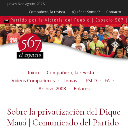
jueves 6 de agosto, 2026
Compañero, la revista
¿Quiénes Somos?
Contacto
Inicio
Compañero, la revista
Videos Compañeros
Temas
FSLD
FA
Archivo 2008
Enlaces
Sobre la privatización del Dique
Mauá | Comunicado del Partido