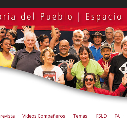
revista
Videos Compañeros
Temas
FSLD
FA