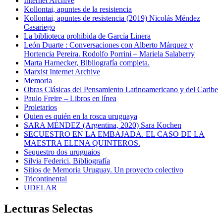
Internet Archive
Kollontai, apuntes de la resistencia
Kollontai, apuntes de resistencia (2019) Nicolás Méndez
Casariego
La biblioteca prohibida de García Linera
León Duarte : Conversaciones con Alberto Márquez y
Hortencia Pereira. Rodolfo Porrini – Mariela Salaberry
Marta Harnecker, Bibliografía completa.
Marxist Internet Archive
Memoria
Obras Clásicas del Pensamiento Latinoamericano y del Caribe
Paulo Freire – Libros en línea
Proletarios
Quien es quién en la rosca uruguaya
SARA MENDEZ (Argentina, 2020) Sara Kochen
SECUESTRO EN LA EMBAJADA. EL CASO DE LA
MAESTRA ELENA QUINTEROS.
Sequestro dos uruguaios
Silvia Federici. Bibliografía
Sitios de Memoria Uruguay. Un proyecto colectivo
Tricontinental
UDELAR
Lecturas Selectas