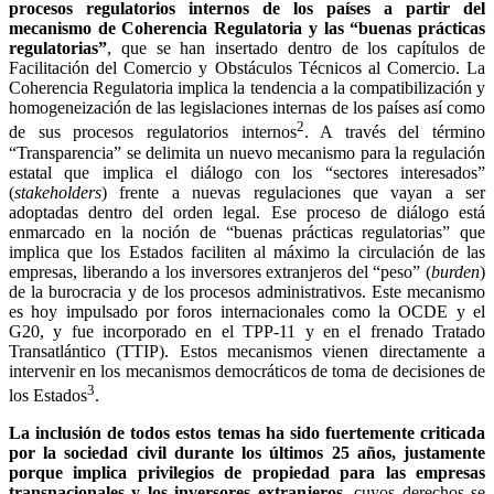
procesos regulatorios internos de los países a partir del
mecanismo de Coherencia Regulatoria y las “buenas prácticas
regulatorias”
, que se han insertado dentro de los capítulos de
Facilitación del Comercio y Obstáculos Técnicos al Comercio. La
Coherencia Regulatoria implica la tendencia a la compatibilización y
homogeneización de las legislaciones internas de los países así como
2
de sus procesos regulatorios internos
. A través del término
“Transparencia” se delimita un nuevo mecanismo para la regulación
estatal que implica el diálogo con los “sectores interesados”
(
stakeholders
) frente a nuevas regulaciones que vayan a ser
adoptadas dentro del orden legal. Ese proceso de diálogo está
enmarcado en la noción de “buenas prácticas regulatorias” que
implica que los Estados faciliten al máximo la circulación de las
empresas, liberando a los inversores extranjeros del “peso” (
burden
)
de la burocracia y de los procesos administrativos. Este mecanismo
es hoy impulsado por foros internacionales como la OCDE y el
G20, y fue incorporado en el TPP-11 y en el frenado Tratado
Transatlántico (TTIP). Estos mecanismos vienen directamente a
intervenir en los mecanismos democráticos de toma de decisiones de
3
los Estados
.
La inclusión de todos estos temas ha sido fuertemente criticada
por la sociedad civil durante los últimos 25 años, justamente
porque implica privilegios de propiedad para las empresas
transnacionales y los inversores extranjeros
, cuyos derechos se