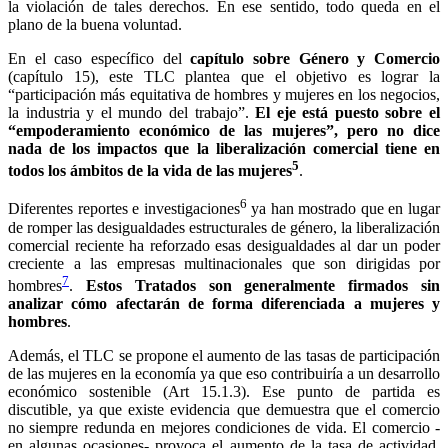
la violación de tales derechos. En ese sentido, todo queda en el
plano de la buena voluntad.
En el caso específico del
capítulo sobre Género y Comercio
(capítulo 15), este TLC plantea que el objetivo es lograr la
“participación más equitativa de hombres y mujeres en los negocios,
la industria y el mundo del trabajo”.
El eje está puesto sobre el
“empoderamiento económico de las mujeres”, pero no dice
nada de los impactos que la liberalización comercial tiene en
5
todos los ámbitos de la vida de las mujeres
.
6
Diferentes reportes e investigaciones
ya han mostrado que en lugar
de romper las desigualdades estructurales de género, la liberalización
comercial reciente ha reforzado esas desigualdades al dar un poder
creciente a las empresas multinacionales que son dirigidas por
7
hombres
.
Estos Tratados son generalmente firmados sin
analizar cómo afectarán de forma diferenciada a mujeres y
hombres
.
Además, el TLC se propone el aumento de las tasas de participación
de las mujeres en la economía ya que eso contribuiría a un desarrollo
económico sostenible (Art 15.1.3). Ese punto de partida es
discutible, ya que existe evidencia que demuestra que el comercio
no siempre redunda en mejores condiciones de vida. El comercio -
en algunas ocasiones- provoca el aumento de la tasa de actividad,