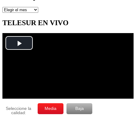
Artículos
por
mes
TELESUR EN VIVO