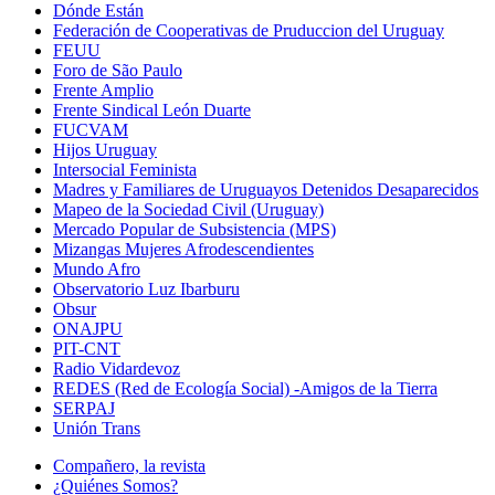
Dónde Están
Federación de Cooperativas de Pruduccion del Uruguay
FEUU
Foro de São Paulo
Frente Amplio
Frente Sindical León Duarte
FUCVAM
Hijos Uruguay
Intersocial Feminista
Madres y Familiares de Uruguayos Detenidos Desaparecidos
Mapeo de la Sociedad Civil (Uruguay)
Mercado Popular de Subsistencia (MPS)
Mizangas Mujeres Afrodescendientes
Mundo Afro
Observatorio Luz Ibarburu
Obsur
ONAJPU
PIT-CNT
Radio Vidardevoz
REDES (Red de Ecología Social) -Amigos de la Tierra
SERPAJ
Unión Trans
Compañero, la revista
¿Quiénes Somos?