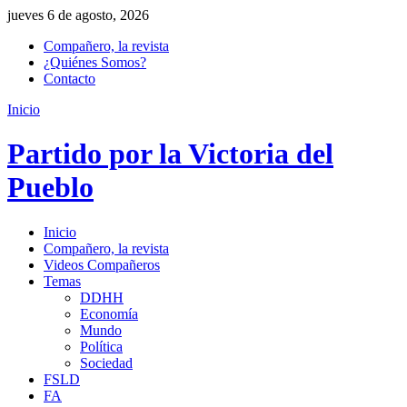
jueves 6 de agosto, 2026
Compañero, la revista
¿Quiénes Somos?
Contacto
Inicio
Partido por la Victoria del
Pueblo
Inicio
Compañero, la revista
Videos Compañeros
Temas
DDHH
Economía
Mundo
Política
Sociedad
FSLD
FA