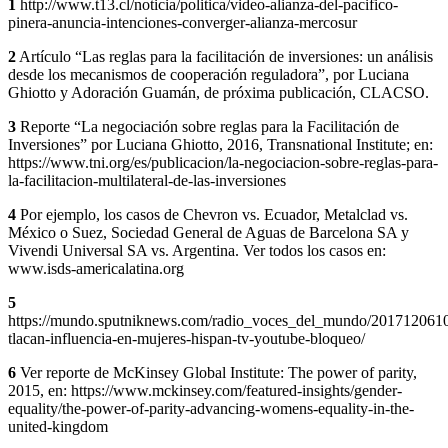
1
http://www.t13.cl/noticia/politica/video-alianza-del-pacifico-
pinera-anuncia-intenciones-converger-alianza-mercosur
2
Artículo “Las reglas para la facilitación de inversiones: un análisis
desde los mecanismos de cooperación reguladora”, por Luciana
Ghiotto y Adoración Guamán, de próxima publicación, CLACSO.
3
Reporte “La negociación sobre reglas para la Facilitación de
Inversiones” por Luciana Ghiotto, 2016, Transnational Institute; en:
https://www.tni.org/es/publicacion/la-negociacion-sobre-reglas-para-
la-facilitacion-multilateral-de-las-inversiones
4
Por ejemplo, los casos de Chevron vs. Ecuador, Metalclad vs.
México o Suez, Sociedad General de Aguas de Barcelona SA y
Vivendi Universal SA vs. Argentina. Ver todos los casos en:
www.isds-americalatina.org
5
https://mundo.sputniknews.com/radio_voces_del_mundo/201712061
tlacan-influencia-en-mujeres-hispan-tv-youtube-bloqueo/
6
Ver reporte de McKinsey Global Institute: The power of parity,
2015, en: https://www.mckinsey.com/featured-insights/gender-
equality/the-power-of-parity-advancing-womens-equality-in-the-
united-kingdom