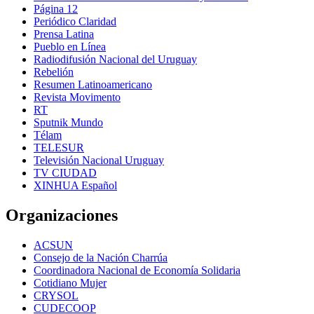
Página 12
Periódico Claridad
Prensa Latina
Pueblo en Línea
Radiodifusión Nacional del Uruguay
Rebelión
Resumen Latinoamericano
Revista Movimento
RT
Sputnik Mundo
Télam
TELESUR
Televisión Nacional Uruguay
TV CIUDAD
XINHUA Español
Organizaciones
ACSUN
Consejo de la Nación Charrúa
Coordinadora Nacional de Economía Solidaria
Cotidiano Mujer
CRYSOL
CUDECOOP