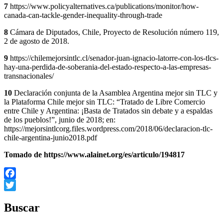
7
https://www.policyalternatives.ca/publications/monitor/how-
canada-can-tackle-gender-inequality-through-trade
8
Cámara de Diputados, Chile, Proyecto de Resolución número 119,
2 de agosto de 2018.
9
https://chilemejorsintlc.cl/senador-juan-ignacio-latorre-con-los-tlcs-
hay-una-perdida-de-soberania-del-estado-respecto-a-las-empresas-
transnacionales/
10
Declaración conjunta de la Asamblea Argentina mejor sin TLC y
la Plataforma Chile mejor sin TLC: “Tratado de Libre Comercio
entre Chile y Argentina: ¡Basta de Tratados sin debate y a espaldas
de los pueblos!”, junio de 2018; en:
https://mejorsintlcorg.files.wordpress.com/2018/06/declaracion-tlc-
chile-argentina-junio2018.pdf
Tomado de https://www.alainet.org/es/articulo/194817
Facebook
Twitter
Buscar