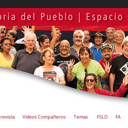
revista
Videos Compañeros
Temas
FSLD
FA