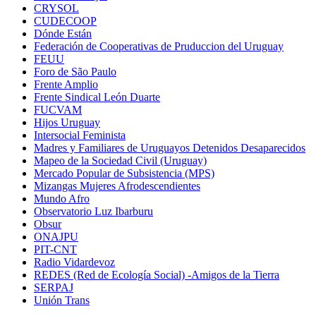
CRYSOL
CUDECOOP
Dónde Están
Federación de Cooperativas de Pruduccion del Uruguay
FEUU
Foro de São Paulo
Frente Amplio
Frente Sindical León Duarte
FUCVAM
Hijos Uruguay
Intersocial Feminista
Madres y Familiares de Uruguayos Detenidos Desaparecidos
Mapeo de la Sociedad Civil (Uruguay)
Mercado Popular de Subsistencia (MPS)
Mizangas Mujeres Afrodescendientes
Mundo Afro
Observatorio Luz Ibarburu
Obsur
ONAJPU
PIT-CNT
Radio Vidardevoz
REDES (Red de Ecología Social) -Amigos de la Tierra
SERPAJ
Unión Trans