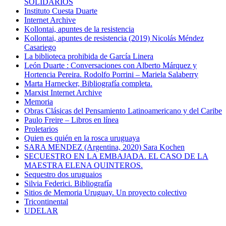
SOLIDARIOS
Instituto Cuesta Duarte
Internet Archive
Kollontai, apuntes de la resistencia
Kollontai, apuntes de resistencia (2019) Nicolás Méndez
Casariego
La biblioteca prohibida de García Linera
León Duarte : Conversaciones con Alberto Márquez y
Hortencia Pereira. Rodolfo Porrini – Mariela Salaberry
Marta Harnecker, Bibliografía completa.
Marxist Internet Archive
Memoria
Obras Clásicas del Pensamiento Latinoamericano y del Caribe
Paulo Freire – Libros en línea
Proletarios
Quien es quién en la rosca uruguaya
SARA MENDEZ (Argentina, 2020) Sara Kochen
SECUESTRO EN LA EMBAJADA. EL CASO DE LA
MAESTRA ELENA QUINTEROS.
Sequestro dos uruguaios
Silvia Federici. Bibliografía
Sitios de Memoria Uruguay. Un proyecto colectivo
Tricontinental
UDELAR