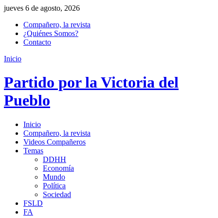
jueves 6 de agosto, 2026
Compañero, la revista
¿Quiénes Somos?
Contacto
Inicio
Partido por la Victoria del
Pueblo
Inicio
Compañero, la revista
Videos Compañeros
Temas
DDHH
Economía
Mundo
Política
Sociedad
FSLD
FA