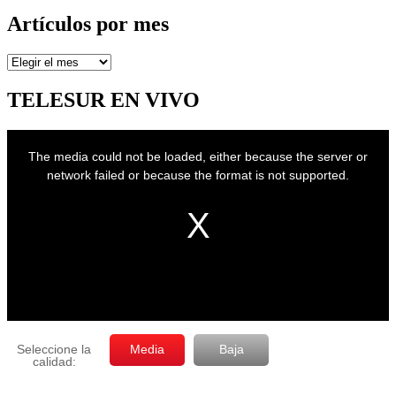
Artículos por mes
Artículos
por
mes
TELESUR EN VIVO