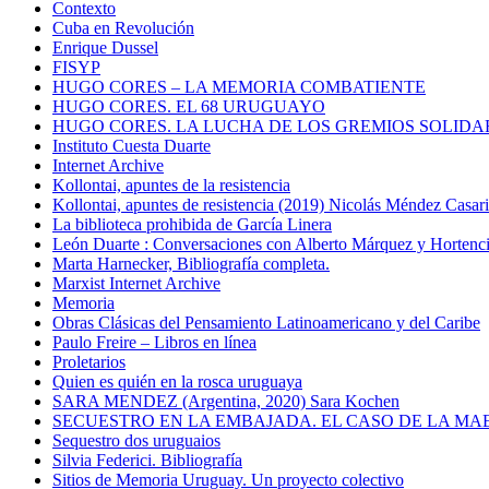
Contexto
Cuba en Revolución
Enrique Dussel
FISYP
HUGO CORES – LA MEMORIA COMBATIENTE
HUGO CORES. EL 68 URUGUAYO
HUGO CORES. LA LUCHA DE LOS GREMIOS SOLIDA
Instituto Cuesta Duarte
Internet Archive
Kollontai, apuntes de la resistencia
Kollontai, apuntes de resistencia (2019) Nicolás Méndez Casar
La biblioteca prohibida de García Linera
León Duarte : Conversaciones con Alberto Márquez y Hortencia
Marta Harnecker, Bibliografía completa.
Marxist Internet Archive
Memoria
Obras Clásicas del Pensamiento Latinoamericano y del Caribe
Paulo Freire – Libros en línea
Proletarios
Quien es quién en la rosca uruguaya
SARA MENDEZ (Argentina, 2020) Sara Kochen
SECUESTRO EN LA EMBAJADA. EL CASO DE LA MA
Sequestro dos uruguaios
Silvia Federici. Bibliografía
Sitios de Memoria Uruguay. Un proyecto colectivo