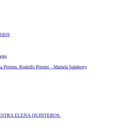
RIOS
iego
 Pereira. Rodolfo Porrini – Mariela Salaberry
ESTRA ELENA QUINTEROS.