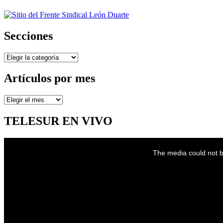
Secciones
Secciones
Artículos por mes
Artículos
por
mes
TELESUR EN VIVO