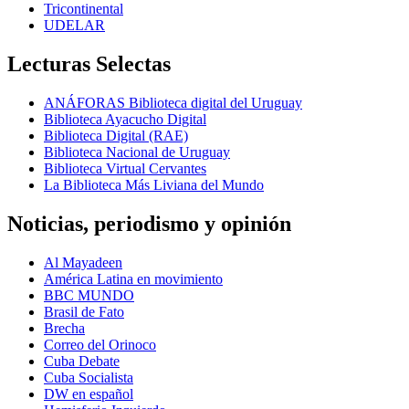
Tricontinental
UDELAR
Lecturas Selectas
ANÁFORAS Biblioteca digital del Uruguay
Biblioteca Ayacucho Digital
Biblioteca Digital (RAE)
Biblioteca Nacional de Uruguay
Biblioteca Virtual Cervantes
La Biblioteca Más Liviana del Mundo
Noticias, periodismo y opinión
Al Mayadeen
América Latina en movimiento
BBC MUNDO
Brasil de Fato
Brecha
Correo del Orinoco
Cuba Debate
Cuba Socialista
DW en español