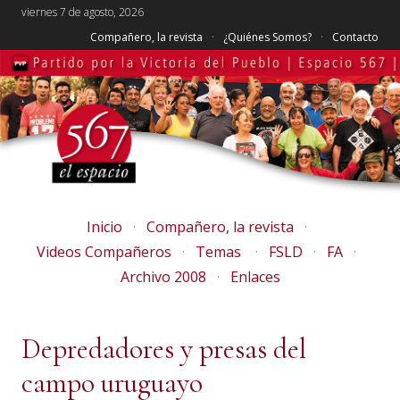
viernes 7 de agosto, 2026
Compañero, la revista
¿Quiénes Somos?
Contacto
Inicio
Compañero, la revista
Videos Compañeros
Temas
FSLD
FA
Archivo 2008
Enlaces
Depredadores y presas del
campo uruguayo