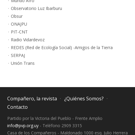
Mundo Afro
Observatorio Luz Ibarburu
Obsur
ONAJPU
PIT-CNT
Radio Vidardevoz
REDES (Red de Ecología Social) -Amigos de la Tierra
SERPAJ
Unión Trans
Compañero, la revista
¿Quiénes Somos?
Contacto
Partido por la Victoria del Pueblo - Frente Amplio
info@pvp.org.uy
- Teléfono 2909 3315
Casa de los Compañeros - Maldonado 1000 esq. Julio Herrera