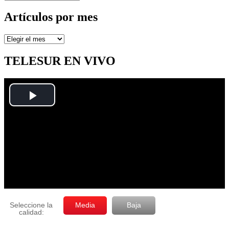
Artículos por mes
Artículos
por
mes
TELESUR EN VIVO