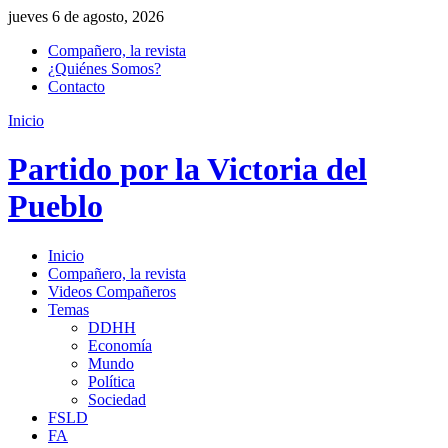
jueves 6 de agosto, 2026
Compañero, la revista
¿Quiénes Somos?
Contacto
Inicio
Partido por la Victoria del
Pueblo
Inicio
Compañero, la revista
Videos Compañeros
Temas
DDHH
Economía
Mundo
Política
Sociedad
FSLD
FA