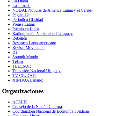
La Diaria
La Jornada
NODAL Noticias de América Latina y el Caribe
Página 12
Periódico Claridad
Prensa Latina
Pueblo en Línea
Radiodifusión Nacional del Uruguay
Rebelión
Resumen Latinoamericano
Revista Movimento
RT
Sputnik Mundo
Télam
TELESUR
Televisión Nacional Uruguay
TV CIUDAD
XINHUA Español
Organizaciones
ACSUN
Consejo de la Nación Charrúa
Coordinadora Nacional de Economía Solidaria
Cotidiano Mujer