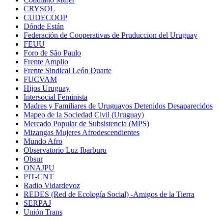
CRYSOL
CUDECOOP
Dónde Están
Federación de Cooperativas de Pruduccion del Uruguay
FEUU
Foro de São Paulo
Frente Amplio
Frente Sindical León Duarte
FUCVAM
Hijos Uruguay
Intersocial Feminista
Madres y Familiares de Uruguayos Detenidos Desaparecidos
Mapeo de la Sociedad Civil (Uruguay)
Mercado Popular de Subsistencia (MPS)
Mizangas Mujeres Afrodescendientes
Mundo Afro
Observatorio Luz Ibarburu
Obsur
ONAJPU
PIT-CNT
Radio Vidardevoz
REDES (Red de Ecología Social) -Amigos de la Tierra
SERPAJ
Unión Trans