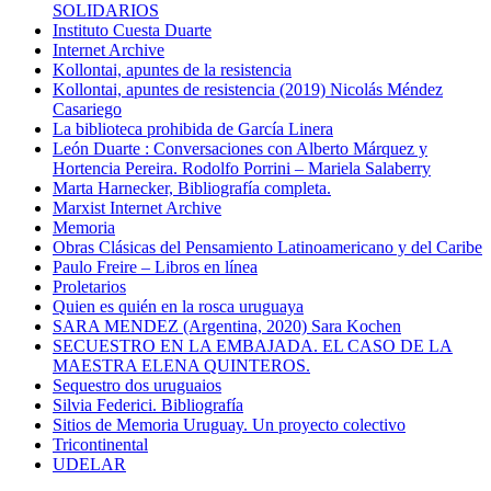
SOLIDARIOS
Instituto Cuesta Duarte
Internet Archive
Kollontai, apuntes de la resistencia
Kollontai, apuntes de resistencia (2019) Nicolás Méndez
Casariego
La biblioteca prohibida de García Linera
León Duarte : Conversaciones con Alberto Márquez y
Hortencia Pereira. Rodolfo Porrini – Mariela Salaberry
Marta Harnecker, Bibliografía completa.
Marxist Internet Archive
Memoria
Obras Clásicas del Pensamiento Latinoamericano y del Caribe
Paulo Freire – Libros en línea
Proletarios
Quien es quién en la rosca uruguaya
SARA MENDEZ (Argentina, 2020) Sara Kochen
SECUESTRO EN LA EMBAJADA. EL CASO DE LA
MAESTRA ELENA QUINTEROS.
Sequestro dos uruguaios
Silvia Federici. Bibliografía
Sitios de Memoria Uruguay. Un proyecto colectivo
Tricontinental
UDELAR