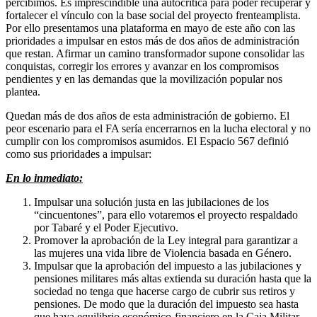
percibimos. Es imprescindible una autocrítica para poder recuperar y
fortalecer el vínculo con la base social del proyecto frenteamplista.
Por ello presentamos una plataforma en mayo de este año con las
prioridades a impulsar en estos más de dos años de administración
que restan. Afirmar un camino transformador supone consolidar las
conquistas, corregir los errores y avanzar en los compromisos
pendientes y en las demandas que la movilización popular nos
plantea.
Quedan más de dos años de esta administración de gobierno. El
peor escenario para el FA sería encerrarnos en la lucha electoral y no
cumplir con los compromisos asumidos. El Espacio 567 definió
como sus prioridades a impulsar:
En lo inmediato:
Impulsar una solución justa en las jubilaciones de los
“cincuentones”, para ello votaremos el proyecto respaldado
por Tabaré y el Poder Ejecutivo.
Promover la aprobación de la Ley integral para garantizar a
las mujeres una vida libre de Violencia basada en Género.
Impulsar que la aprobación del impuesto a las jubilaciones y
pensiones militares más altas extienda su duración hasta que la
sociedad no tenga que hacerse cargo de cubrir sus retiros y
pensiones. De modo que la duración del impuesto sea hasta
que haya equilibrio económico-financiero en la Caja Militar.