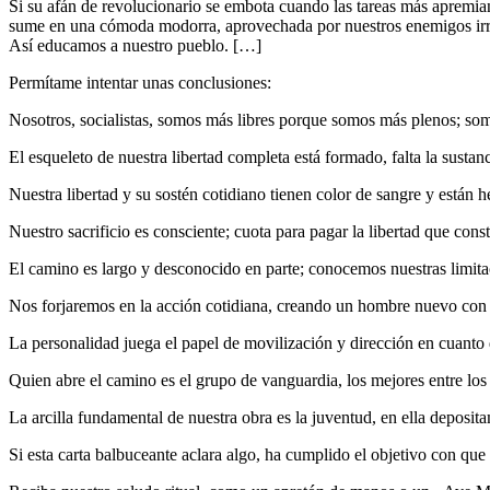
Si su afán de revolucionario se embota cuando las tareas más apremiante
sume en una cómoda modorra, aprovechada por nuestros enemigos irreco
Así educamos a nuestro pueblo. […]
Permítame intentar unas conclusiones:
Nosotros, socialistas, somos más libres porque somos más plenos; som
El esqueleto de nuestra libertad completa está formado, falta la sustanc
Nuestra libertad y su sostén cotidiano tienen color de sangre y están h
Nuestro sacrificio es consciente; cuota para pagar la libertad que cons
El camino es largo y desconocido en parte; conocemos nuestras limit
Nos forjaremos en la acción cotidiana, creando un hombre nuevo con 
La personalidad juega el papel de movilización y dirección en cuanto q
Quien abre el camino es el grupo de vanguardia, los mejores entre los 
La arcilla fundamental de nuestra obra es la juventud, en ella deposi
Si esta carta balbuceante aclara algo, ha cumplido el objetivo con que