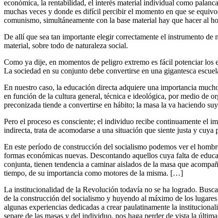
económica, la rentabilidad, el interés material individual como palanca, 
muchas veces y donde es difícil percibir el momento en que se equivocó
comunismo, simultáneamente con la base material hay que hacer al h
De allí que sea tan importante elegir correctamente el instrumento de 
material, sobre todo de naturaleza social.
Como ya dije, en momentos de peligro extremo es fácil potenciar los e
La sociedad en su conjunto debe convertirse en una gigantesca escue
En nuestro caso, la educación directa adquiere una importancia mucho 
en función de la cultura general, técnica e ideológica, por medio de 
preconizada tiende a convertirse en hábito; la masa la va haciendo suy
Pero el proceso es consciente; el individuo recibe continuamente el i
indirecta, trata de acomodarse a una situación que siente justa y cuya 
En este período de construcción del socialismo podemos ver el hombre
formas económicas nuevas. Descontando aquellos cuya falta de educaci
conjunta, tienen tendencia a caminar aislados de la masa que acompañ
tiempo, de su importancia como motores de la misma. […]
La institucionalidad de la Revolución todavía no se ha logrado. Busca
de la construcción del socialismo y huyendo al máximo de los lugares
algunas experiencias dedicadas a crear paulatinamente la instituciona
separe de las masas y del individuo, nos haga perder de vista la últi