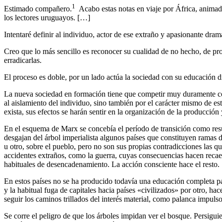
1
Estimado compañero.
Acabo estas notas en viaje por África, animado
los lectores uruguayos. […]
Intentaré definir al individuo, actor de ese extraño y apasionante dra
Creo que lo más sencillo es reconocer su cualidad de no hecho, de pro
erradicarlas.
El proceso es doble, por un lado actúa la sociedad con su educación di
La nueva sociedad en formación tiene que competir muy duramente con 
al aislamiento del individuo, sino también por el carácter mismo de est
exista, sus efectos se harán sentir en la organización de la producción 
En el esquema de Marx se concebía el período de transición como result
desgajan del árbol imperialista algunos países que constituyen ramas d
u otro, sobre el pueblo, pero no son sus propias contradicciones las qu
accidentes extraños, como la guerra, cuyas consecuencias hacen recaer 
habituales de desencadenamiento. La acción consciente hace el resto.
En estos países no se ha producido todavía una educación completa para
y la habitual fuga de capitales hacia países «civilizados» por otro, ha
seguir los caminos trillados del interés material, como palanca impuls
Se corre el peligro de que los árboles impidan ver el bosque. Persigui