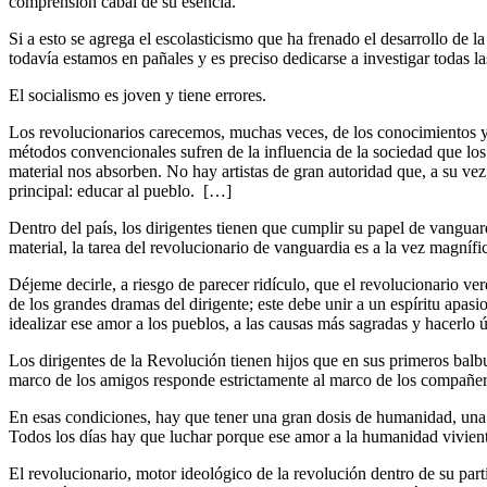
comprensión cabal de su esencia.
Si a esto se agrega el escolasticismo que ha frenado el desarrollo de 
todavía estamos en pañales y es preciso dedicarse a investigar todas l
El socialismo es joven y tiene errores.
Los revolucionarios carecemos, muchas veces, de los conocimientos y l
métodos convencionales sufren de la influencia de la sociedad que los 
material nos absorben. No hay artistas de gran autoridad que, a su vez
principal: educar al pueblo. […]
Dentro del país, los dirigentes tienen que cumplir su papel de vanguar
material, la tarea del revolucionario de vanguardia es a la vez magnífi
Déjeme decirle, a riesgo de parecer ridículo, que el revolucionario v
de los grandes dramas del dirigente; este debe unir a un espíritu apa
idealizar ese amor a los pueblos, a las causas más sagradas y hacerlo
Los dirigentes de la Revolución tienen hijos que en sus primeros balbu
marco de los amigos responde estrictamente al marco de los compañer
En esas condiciones, hay que tener una gran dosis de humanidad, una gr
Todos los días hay que luchar porque ese amor a la humanidad vivient
El revolucionario, motor ideológico de la revolución dentro de su par