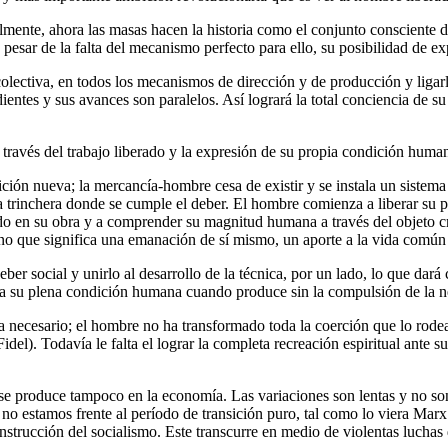
almente, ahora las masas hacen la historia como el conjunto consciente
pesar de la falta del mecanismo perfecto para ello, su posibilidad de exp
colectiva, en todos los mecanismos de dirección y de producción y ligarl
tes y sus avances son paralelos. Así logrará la total conciencia de su s
través del trabajo liberado y la expresión de su propia condición humana 
dición nueva; la mercancía-hombre cesa de existir y se instala un sistem
a trinchera donde se cumple el deber. El hombre comienza a liberar su 
do en su obra y a comprender su magnitud humana a través del objeto cre
ino que significa una emanación de sí mismo, un aporte a la vida común e
ber social y unirlo al desarrollo de la técnica, por un lado, lo que dará
za su plena condición humana cuando produce sin la compulsión de la n
a necesario; el hombre no ha transformado toda la coerción que lo rodea
l). Todavía le falta el lograr la completa recreación espiritual ante su 
 produce tampoco en la economía. Las variaciones son lentas y no son 
 estamos frente al período de transición puro, tal como lo viera Marx
onstrucción del socialismo. Este transcurre en medio de violentas luchas