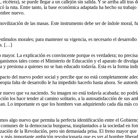
etcétera), se puede llegar a un callejón sin salida. Y se arriba allí tras
 la ruta. Entre tanto, la base económica adaptada ha hecho su trabajo de
ombre nuevo.
movilización de las masas. Este instrumento debe ser de índole moral, f
stímulos morales; para mantener su vigencia, es necesario el desarrollo
la. […]
mayor. La explicación es convincente porque es verdadera; no precisa d
organismos tales como el Ministerio de Educación y el aparato de divulg
a y presiona a quienes no se han educado todavía. Esta es la forma indi
mpacto del nuevo poder social y percibe que no está completamente adecu
propia falta de desarrollo le ha impedido hacerlo hasta ahora. Se autoed
 nuevo que va naciendo. Su imagen no está todavía acabada; no podría 
ón los hace tender al camino solitario, a la autosatisfacción de sus 
an. Lo importante es que los hombres van adquiriendo cada día más con
mos algo nuevo que permita la perfecta identificación entre el Gobierno
 comunes de la democracia burguesa, trasplantados a la sociedad en for
lización de la Revolución, pero sin demasiada prisa. El freno mayor qu
ma y más importante ambición revolucionaria que es ver al hombre libera