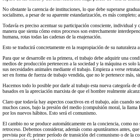
No obstante la carencia de instituciones, lo que debe superarse gradu
socialismo, a pesar de su aparente estandarización, es más completo; a 
Todavía es preciso acentuar su participación consciente, individual y 
manera que sienta cómo estos procesos son estrechamente interdependien
humana, rotas todas las cadenas de la enajenación.
Esto se traducirá concretamente en la reapropiación de su naturaleza a 
Para que se desarrolle en la primera, el trabajo debe adquirir una con
medios de producción pertenecen a la sociedad y la máquina es solo l
sus necesidades animales mediante el trabajo. Empieza a verse retrata
ser en forma de fuerza de trabajo vendida, que no le pertenece más, s
Hacemos todo lo posible por darle al trabajo esta nueva categoría de de
basados en la apreciación marxista de que el hombre realmente alcan
Claro que todavía hay aspectos coactivos en el trabajo, aún cuando se
muchos casos, bajo la presión del medio (compulsión moral, la llama Fide
por los nuevos hábitos. Esto será el comunismo.
El cambio no se produce automáticamente en la conciencia, como no se
retroceso. Debemos considerar, además como apuntáramos antes, que no
prevista por él; primer período de transición del comunismo o de la c