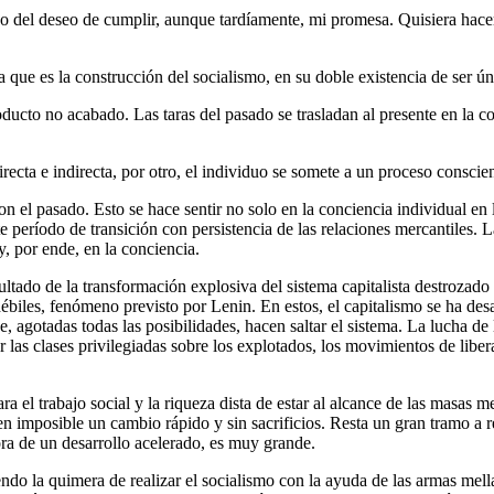
 del deseo de cumplir, aunque tardíamente, mi promesa. Quisiera hacerlo
ma que es la construcción del socialismo, en su doble existencia de ser
ducto no acabado. Las taras del pasado se trasladan al presente en la c
recta e indirecta, por otro, el individuo se somete a un proceso consci
el pasado. Esto se hace sentir no solo en la conciencia individual en 
e período de transición con persistencia de las relaciones mercantiles. 
y, por ende, en la conciencia.
ado de la transformación explosiva del sistema capitalista destrozado p
ébiles, fenómeno previsto por Lenin. En estos, el capitalismo se ha des
e, agotadas todas las posibilidades, hacen saltar el sistema. La lucha d
las clases privilegiadas sobre los explotados, los movimientos de liber
 el trabajo social y la riqueza dista de estar al alcance de las masas m
cen imposible un cambio rápido y sin sacrificios. Resta un gran tramo a 
ora de un desarrollo acelerado, es muy grande.
endo la quimera de realizar el socialismo con la ayuda de las armas mel