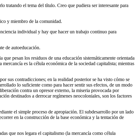
 tratando el tema del título. Creo que pudiera ser interesante para
 único y miembro de la comunidad.
onciencia individual y hay que hacer un trabajo continuo para
ente de autoeducación.
la que pesan los residuos de una educación sistemáticamente orientada
La mercancía es la célula económica de la sociedad capitalista; mientras
or sus contradicciones; en la realidad posterior se ha visto cómo se
arrollado lo suficiente como para hacer sentir sus efectos, de un modo
e liberación contra un opresor externo, la miseria provocada por
ación destinados a derrocar regímenes neocoloniales, son los factores
ediante el simple proceso de apropiación. El subdesarrollo por un lado
recorrer en la construcción de la base económica y la tentación de
ladas que nos legara el capitalismo (la mercancía como célula