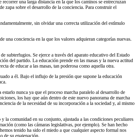
 de recorrer una larga distancia en la que los caminos se entrecruzan
 zapa sobre el desarrollo de la conciencia. Para construir el
undamentalmente, sin olvidar una correcta utilización del estímulo
 de una conciencia en la que los valores adquieran categorías nuevas.
e subterfugios. Se ejerce a través del aparato educativo del Estado
ación del partido. La educación prende en las masas y la nueva actitud
recta de educar a las masas, tan poderosa como aquella otra.
ado a él. Bajo el influjo de la presión que supone la educación
uca.
estarlo nunca ya que el proceso marcha paralelo al desarrollo de
ambiciones, los hay que aún dentro de este nuevo panorama de marcha
ciencia de la necesidad de su incorporación a la sociedad y, al mismo
 y la comunidad en su conjunto, ajustada a las condiciones peculiares
mación (como las cámaras legislativas, por ejemplo). Se han hecho
e hemos tenido ha sido el miedo a que cualquier aspecto formal nos
do de su enajenación.