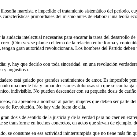
la filosofía marxista e impedido el tratamiento sistemático del período,
as características primordiales del mismo antes de elaborar una teoría 
a audacia intelectual necesarias para encarar la tarea del desarrollo d
creó. (Otra vez se plantea el tema de la relación entre forma y conteni
, tengan gran autoridad revolucionaria. Los hombres del Partido deben t
dia; y, hay que decirlo con toda sinceridad, en una revolución verdadera 
ca y angustiosa.
erdadero está guiado por grandes sentimientos de amor. Es imposible pen
sionado una mente fría y tomar decisiones dolorosas sin que se contraig
 único, indivisible. No pueden descender con su pequeña dosis de cariño
ceos, no aprenden a nombrar al padre; mujeres que deben ser parte del sa
os de Revolución. No hay vida fuera de ella.
an dosis de sentido de la justicia y de la verdad para no caer en extre
e se transforme en hechos concretos, en actos que sirvan de ejemplo, d
tido, se consume en esa actividad ininterrumpida que no tiene más fin q