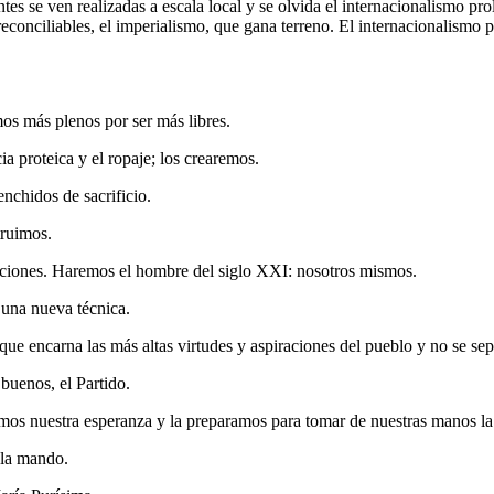
s se ven realizadas a escala local y se olvida el internacionalismo prol
nciliables, el imperialismo, que gana terreno. El internacionalismo pr
os más plenos por ser más libres.
ia proteica y el ropaje; los crearemos.
enchidos de sacrificio.
truimos.
aciones. Haremos el hombre del siglo XXI: nosotros mismos.
una nueva técnica.
ue encarna las más altas virtudes y aspiraciones del pueblo y no se sepa
buenos, el Partido.
tamos nuestra esperanza y la preparamos para tomar de nuestras manos la
 la mando.