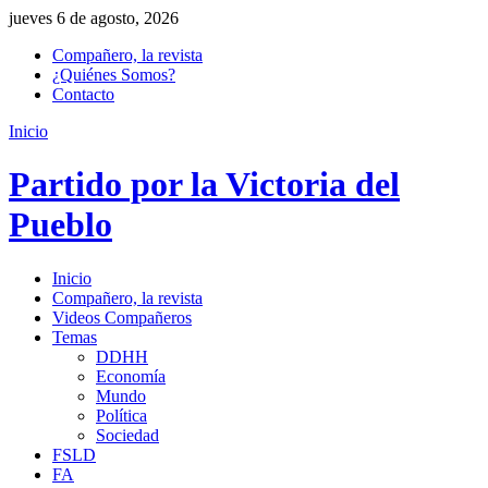
jueves 6 de agosto, 2026
Compañero, la revista
¿Quiénes Somos?
Contacto
Inicio
Partido por la Victoria del
Pueblo
Inicio
Compañero, la revista
Videos Compañeros
Temas
DDHH
Economía
Mundo
Política
Sociedad
FSLD
FA