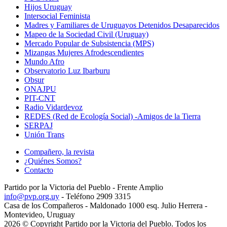
Hijos Uruguay
Intersocial Feminista
Madres y Familiares de Uruguayos Detenidos Desaparecidos
Mapeo de la Sociedad Civil (Uruguay)
Mercado Popular de Subsistencia (MPS)
Mizangas Mujeres Afrodescendientes
Mundo Afro
Observatorio Luz Ibarburu
Obsur
ONAJPU
PIT-CNT
Radio Vidardevoz
REDES (Red de Ecología Social) -Amigos de la Tierra
SERPAJ
Unión Trans
Compañero, la revista
¿Quiénes Somos?
Contacto
Partido por la Victoria del Pueblo - Frente Amplio
info@pvp.org.uy
- Teléfono 2909 3315
Casa de los Compañeros - Maldonado 1000 esq. Julio Herrera -
Montevideo, Uruguay
2026 © Copyright Partido por la Victoria del Pueblo. Todos los