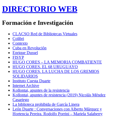
DIRECTORIO WEB
Formación e Investigación
CLACSO Red de Bibliotecas Virtuales
Colibri
Contexto
Cuba en Revolución
Enrique Dussel
FISYP
HUGO CORES – LA MEMORIA COMBATIENTE
HUGO CORES. EL 68 URUGUAYO
HUGO CORES. LA LUCHA DE LOS GREMIOS
SOLIDARIOS
Instituto Cuesta Duarte
Internet Archive
Kollontai, apuntes de la resistencia
Kollontai, apuntes de resistencia (2019) Nicolás Méndez
Casariego
La biblioteca prohibida de García Linera
León Duarte : Conversaciones con Alberto Márquez y
Hortencia Pereira. Rodolfo Porrini – Mariela Salaberry