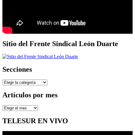
Sitio del Frente Sindical León Duarte
Secciones
Secciones
Artículos por mes
Artículos
por
mes
TELESUR EN VIVO