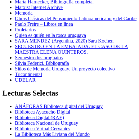
Marta Harnecker, Bibliografía completa.
Marxist Internet Archive
Memoria
Obras Clásicas del Pensamiento Latinoamericano y del Caribe
Paulo Freire – Libros en línea
Proletarios
Quien es quién en la rosca uruguaya
SARA MENDEZ (Argentina, 2020) Sara Kochen
SECUESTRO EN LA EMBAJADA. EL CASO DE LA
MAESTRA ELENA QUINTEROS.
Sequestro dos uruguaios
Silvia Federici. Bibliografía
Sitios de Memoria Uruguay. Un proyecto colectivo
Tricontinental
UDELAR
Lecturas Selectas
ANÁFORAS Biblioteca digital del Uruguay
Biblioteca Ayacucho Digital
Biblioteca Digital (RAE)
Biblioteca Nacional de Uruguay
Biblioteca Virtual Cervantes
La Biblioteca Más Liviana del Mundo