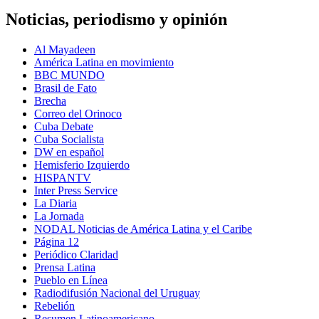
Noticias, periodismo y opinión
Al Mayadeen
América Latina en movimiento
BBC MUNDO
Brasil de Fato
Brecha
Correo del Orinoco
Cuba Debate
Cuba Socialista
DW en español
Hemisferio Izquierdo
HISPANTV
Inter Press Service
La Diaria
La Jornada
NODAL Noticias de América Latina y el Caribe
Página 12
Periódico Claridad
Prensa Latina
Pueblo en Línea
Radiodifusión Nacional del Uruguay
Rebelión
Resumen Latinoamericano