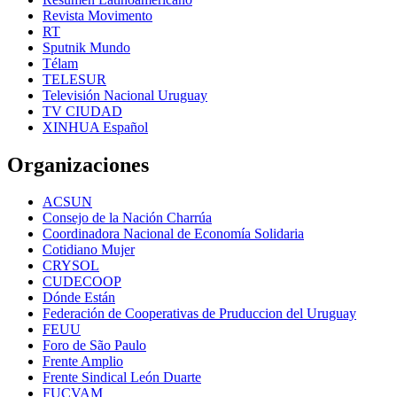
Revista Movimento
RT
Sputnik Mundo
Télam
TELESUR
Televisión Nacional Uruguay
TV CIUDAD
XINHUA Español
Organizaciones
ACSUN
Consejo de la Nación Charrúa
Coordinadora Nacional de Economía Solidaria
Cotidiano Mujer
CRYSOL
CUDECOOP
Dónde Están
Federación de Cooperativas de Pruduccion del Uruguay
FEUU
Foro de São Paulo
Frente Amplio
Frente Sindical León Duarte
FUCVAM