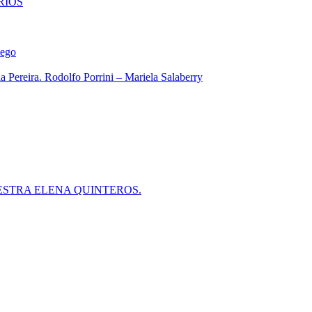
RIOS
iego
 Pereira. Rodolfo Porrini – Mariela Salaberry
ESTRA ELENA QUINTEROS.