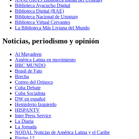
Biblioteca Ayacucho Digital
Biblioteca Digital (RAE)
Biblioteca Nacional de Uruguay
Biblioteca Virtual Cervantes
La Biblioteca Más Liviana del Mundo
Noticias, periodismo y opinión
Al Mayadeen
América Latina en movimiento
BBC MUNDO
Brasil de Fato
Brecha
Correo del Orinoco
Cuba Debate
Cuba Socialista
DW en español
Hemisferio Izquierdo
HISPANTV
Inter Press Service
La Diaria
La Jornada
NODAL Noticias de América Latina y el Caribe
Página 12