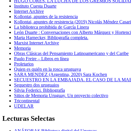
HUGO CORES. LA LUCHA DE LOS GREMIOS SOLIDA
Instituto Cuesta Duarte
Internet Archive
Kollontai, apuntes de la resistencia
Kollontai, apuntes de resistencia (2019) Nicolás Méndez Casar
La biblioteca prohibida de García Linera
León Duarte : Conversaciones con Alberto Márquez y Hortencia
Marta Harnecker, Bibliografía completa.
Marxist Internet Archive
Memoria
Obras Clásicas del Pensamiento Latinoamericano y del Caribe
Paulo Freire – Libros en línea
Proletarios
Quien es quién en la rosca uruguaya
SARA MENDEZ (Argentina, 2020) Sara Kochen
SECUESTRO EN LA EMBAJADA. EL CASO DE LA MA
Sequestro dos uruguaios
Silvia Federici. Bibliografía
Sitios de Memoria Uruguay. Un proyecto colectivo
Tricontinental
UDELAR
Lecturas Selectas
ANÁFORAS Biblioteca digital del Uruguay