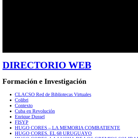
DIRECTORIO WEB
Formación e Investigación
CLACSO Red de Bibliotecas Virtuales
Colibri
Contexto
Cuba en Revolución
Enrique Dussel
FISYP
HUGO CORES – LA MEMORIA COMBATIENTE
HUGO CORES. EL 68 URUGUAYO