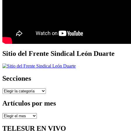
Sitio del Frente Sindical León Duarte
Secciones
Secciones
Artículos por mes
Artículos
por
mes
TELESUR EN VIVO