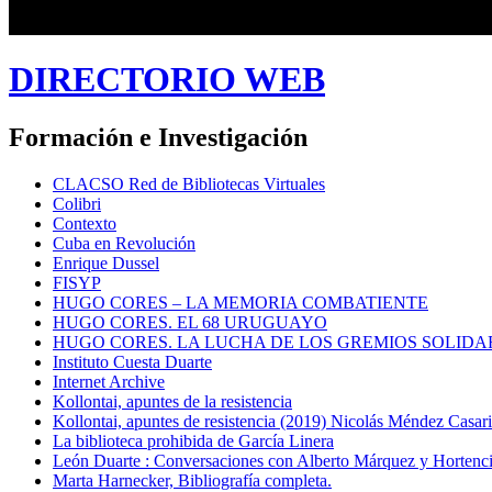
DIRECTORIO WEB
Formación e Investigación
CLACSO Red de Bibliotecas Virtuales
Colibri
Contexto
Cuba en Revolución
Enrique Dussel
FISYP
HUGO CORES – LA MEMORIA COMBATIENTE
HUGO CORES. EL 68 URUGUAYO
HUGO CORES. LA LUCHA DE LOS GREMIOS SOLIDA
Instituto Cuesta Duarte
Internet Archive
Kollontai, apuntes de la resistencia
Kollontai, apuntes de resistencia (2019) Nicolás Méndez Casar
La biblioteca prohibida de García Linera
León Duarte : Conversaciones con Alberto Márquez y Hortencia
Marta Harnecker, Bibliografía completa.