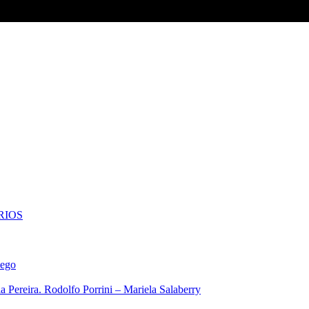
RIOS
iego
 Pereira. Rodolfo Porrini – Mariela Salaberry