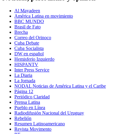
Al Mayadeen
América Latina en movimiento
BBC MUNDO
Brasil de Fato
Brecha
Correo del Orinoco
Cuba Debate
Cuba Socialista
DW en español
Hemisferio Izquierdo
HISPANTV
Inter Press Service
La Diaria
La Jornada
NODAL Noticias de América Latina y el Caribe
Página 12
Periódico Claridad
Prensa Latina
Pueblo en Línea
Radiodifusión Nacional del Uruguay
Rebelión
Resumen Latinoamericano
Revista Movimento