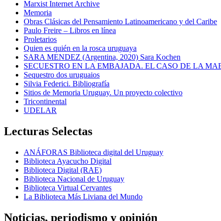
Marxist Internet Archive
Memoria
Obras Clásicas del Pensamiento Latinoamericano y del Caribe
Paulo Freire – Libros en línea
Proletarios
Quien es quién en la rosca uruguaya
SARA MENDEZ (Argentina, 2020) Sara Kochen
SECUESTRO EN LA EMBAJADA. EL CASO DE LA MA
Sequestro dos uruguaios
Silvia Federici. Bibliografía
Sitios de Memoria Uruguay. Un proyecto colectivo
Tricontinental
UDELAR
Lecturas Selectas
ANÁFORAS Biblioteca digital del Uruguay
Biblioteca Ayacucho Digital
Biblioteca Digital (RAE)
Biblioteca Nacional de Uruguay
Biblioteca Virtual Cervantes
La Biblioteca Más Liviana del Mundo
Noticias, periodismo y opinión