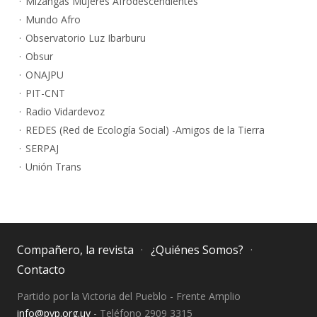
Mizangas Mujeres Afrodescendientes
Mundo Afro
Observatorio Luz Ibarburu
Obsur
ONAJPU
PIT-CNT
Radio Vidardevoz
REDES (Red de Ecología Social) -Amigos de la Tierra
SERPAJ
Unión Trans
Compañero, la revista
¿Quiénes Somos?
Contacto
Partido por la Victoria del Pueblo - Frente Amplio
info@pvp.org.uy
- Teléfono 2909 3315