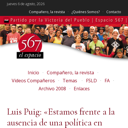
jueves 6 de agosto, 2026
Compañero, la revista
¿Quiénes Somos?
Contacto
Inicio
Compañero, la revista
Videos Compañeros
Temas
FSLD
FA
Archivo 2008
Enlaces
Luis Puig: «Estamos frente a la
ausencia de una política en