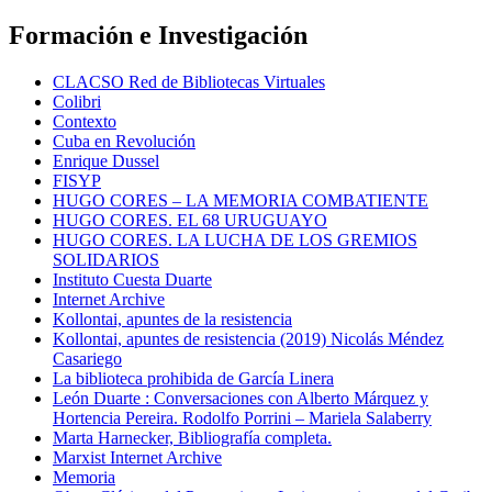
Formación e Investigación
CLACSO Red de Bibliotecas Virtuales
Colibri
Contexto
Cuba en Revolución
Enrique Dussel
FISYP
HUGO CORES – LA MEMORIA COMBATIENTE
HUGO CORES. EL 68 URUGUAYO
HUGO CORES. LA LUCHA DE LOS GREMIOS
SOLIDARIOS
Instituto Cuesta Duarte
Internet Archive
Kollontai, apuntes de la resistencia
Kollontai, apuntes de resistencia (2019) Nicolás Méndez
Casariego
La biblioteca prohibida de García Linera
León Duarte : Conversaciones con Alberto Márquez y
Hortencia Pereira. Rodolfo Porrini – Mariela Salaberry
Marta Harnecker, Bibliografía completa.
Marxist Internet Archive
Memoria