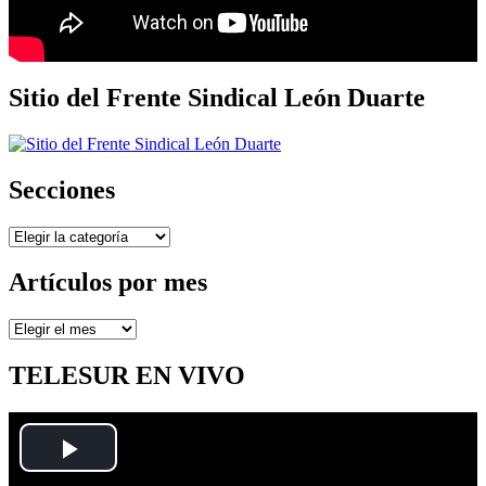
Sitio del Frente Sindical León Duarte
Secciones
Secciones
Artículos por mes
Artículos
por
mes
TELESUR EN VIVO