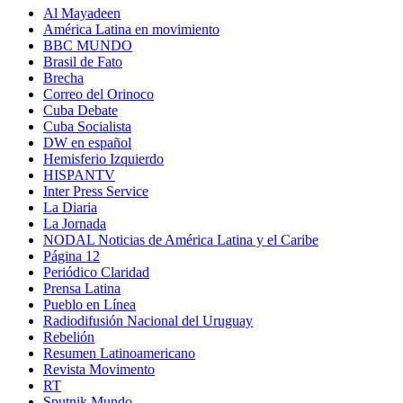
Al Mayadeen
América Latina en movimiento
BBC MUNDO
Brasil de Fato
Brecha
Correo del Orinoco
Cuba Debate
Cuba Socialista
DW en español
Hemisferio Izquierdo
HISPANTV
Inter Press Service
La Diaria
La Jornada
NODAL Noticias de América Latina y el Caribe
Página 12
Periódico Claridad
Prensa Latina
Pueblo en Línea
Radiodifusión Nacional del Uruguay
Rebelión
Resumen Latinoamericano
Revista Movimento
RT
Sputnik Mundo