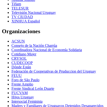
Télam
TELESUR
Televisión Nacional Uruguay
TV CIUDAD
XINHUA Español
Organizaciones
ACSUN
Consejo de la Nación Charrúa
Coordinadora Nacional de Economía Solidaria
Cotidiano Mujer
CRYSOL
CUDECOOP
Dónde Están
Federación de Cooperativas de Pruduccion del Uruguay
FEUU
Foro de São Paulo
Frente Amplio
Frente Sindical León Duarte
FUCVAM
Hijos Uruguay
Intersocial Feminista
Madres y Familiares de Uruguayos Detenidos Desaparecidos