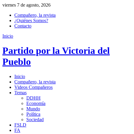
viernes 7 de agosto, 2026
Compañero, la revista
¿Quiénes Somos?
Contacto
Inicio
Partido por la Victoria del
Pueblo
Inicio
Compañero, la revista
Videos Compañeros
Temas
DDHH
Economía
Mundo
Política
Sociedad
FSLD
FA