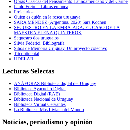
Obras Clásicas del Pensamiento Latinoamericano y del Caribe
Paulo Freire – Libros en línea
Proletarios
Quien es quién en la rosca uruguaya
SARA MENDEZ (Argentina, 2020) Sara Kochen
SECUESTRO EN LA EMBAJADA. EL CASO DE LA
MAESTRA ELENA QUINTEROS.
Sequestro dos uruguaios
Silvia Federici. Bibliografía
Sitios de Memoria Uruguay. Un proyecto colectivo
Tricontinental
UDELAR
Lecturas Selectas
ANÁFORAS Biblioteca digital del Uruguay
Biblioteca Ayacucho Digital
Biblioteca Digital (RAE)
Biblioteca Nacional de Uruguay
Biblioteca Virtual Cervantes
La Biblioteca Más Liviana del Mundo
Noticias, periodismo y opinión