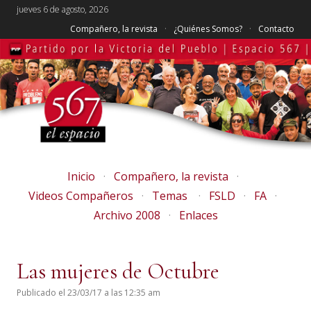
jueves 6 de agosto, 2026
Compañero, la revista
¿Quiénes Somos?
Contacto
Inicio
Compañero, la revista
Videos Compañeros
Temas
FSLD
FA
Archivo 2008
Enlaces
Las mujeres de Octubre
Publicado el 23/03/17 a las 12:35 am