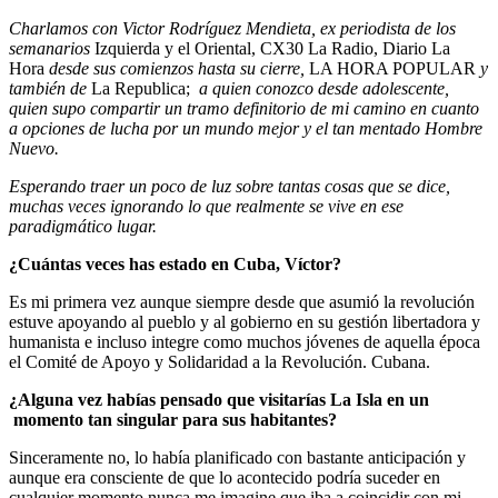
Charlamos con Victor Rodríguez Mendieta, ex periodista de los
semanarios
Izquierda y el Oriental, CX30 La Radio, Diario La
Hora
desde sus comienzos hasta su cierre,
LA HORA POPULAR
y
también de
La Republica;
a quien conozco desde adolescente,
quien supo compartir un tramo definitorio de mi camino en cuanto
a opciones de lucha por un mundo mejor y el tan mentado Hombre
Nuevo.
Esperando traer un poco de luz sobre tantas cosas que se dice,
muchas veces ignorando lo que realmente se vive en ese
paradigmático lugar.
¿Cuántas veces has estado en Cuba, Víctor?
Es mi primera vez aunque siempre desde que asumió la revolución
estuve apoyando al pueblo y al gobierno en su gestión libertadora y
humanista e incluso integre como muchos jóvenes de aquella época
el Comité de Apoyo y Solidaridad a la Revolución. Cubana.
¿Alguna vez habías pensado que visitarías La Isla en un
momento tan singular para sus habitantes?
Sinceramente no, lo había planificado con bastante anticipación y
aunque era consciente de que lo acontecido podría suceder en
cualquier momento nunca me imagine que iba a coincidir con mi