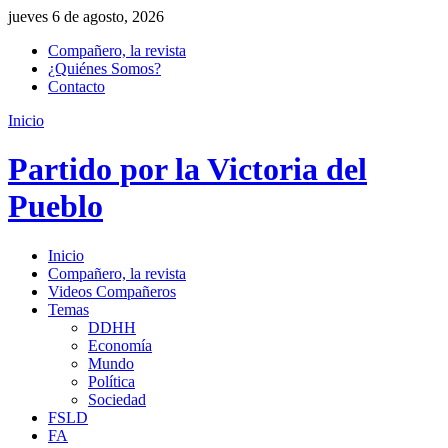
jueves 6 de agosto, 2026
Compañero, la revista
¿Quiénes Somos?
Contacto
Inicio
Partido por la Victoria del
Pueblo
Inicio
Compañero, la revista
Videos Compañeros
Temas
DDHH
Economía
Mundo
Política
Sociedad
FSLD
FA