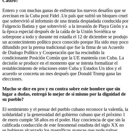
Castro?
Entero y con muchas ganas de enfrentar los nuevos desafíos que se
avecinan en la Cuba post Fidel .Un país que sufrió un bloqueo cruel
que sobrevivió al infortunio de una tiranía despiadada conducida por
Fulgencio Batista y que sobrevivió a la invasión de Playa Girón y a
la época especial después de la caída de la Unión Soviética se
sobrepone a todo y durante mi estadía el 12 de diciembre se produjo
un acontecimiento político poco conocido porque Ha sido muy poco
difundido por la prensa tradicional que fue la firma de un Acuerdo
de Dialogo Político y Cooperación que ha rescindido la
condicionante Posición Común que la UE mantenía con Cuba. La
decisión se produce en el momento que se intenta formalizar el
restablecimiento de relaciones entre Cuba y Estados Un idos y el
acuerdo se concreta un mes después que Donald Trump gana las
elecciones.
Mucho se dice en pro y en contra sobre este hombre que sin
lugar a dudas, entregó lo mejor de si mismo por la dignidad de
su pueblo?
El sentimiento y el pensar del pueblo cubano reconoce la valentía, la
solidaridad y la generosidad del gobierno cubano que el próximo 1
de enero cumple 58 años en el poder. Hay conciencia de que sin la
calificada conducción de este fenomenal estadista del siglo XX no
se hubieran alcanzado los magníficos avances que pude palpar