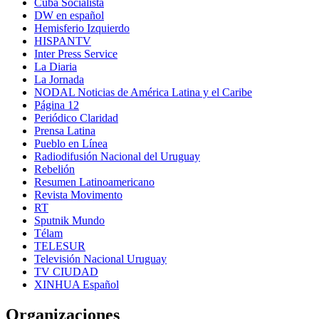
Cuba Socialista
DW en español
Hemisferio Izquierdo
HISPANTV
Inter Press Service
La Diaria
La Jornada
NODAL Noticias de América Latina y el Caribe
Página 12
Periódico Claridad
Prensa Latina
Pueblo en Línea
Radiodifusión Nacional del Uruguay
Rebelión
Resumen Latinoamericano
Revista Movimento
RT
Sputnik Mundo
Télam
TELESUR
Televisión Nacional Uruguay
TV CIUDAD
XINHUA Español
Organizaciones