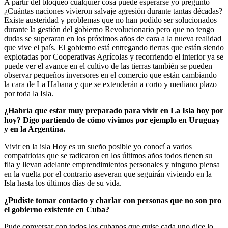
A partir del bloqueo cualquier cosa puede esperarse yo pregunto
¿Cuántas naciones vivieron salvaje agresión durante tantas décadas?
Existe austeridad y problemas que no han podido ser solucionados
durante la gestión del gobierno Revolucionario pero que no tengo
dudas se superaran en los próximos años de cara a la nueva realidad
que vive el país. El gobierno está entregando tierras que están siendo
explotadas por Cooperativas Agrícolas y recorriendo el interior ya se
puede ver el avance en el cultivo de las tierras también se pueden
observar pequeños inversores en el comercio que están cambiando
la cara de La Habana y que se extenderán a corto y mediano plazo
por toda la Isla.
¿Habría que estar muy preparado para vivir en La Isla hoy por
hoy? Digo partiendo de cómo vivimos por ejemplo en Uruguay
y en la Argentina.
Vivir en la isla Hoy es un sueño posible yo conocí a varios
compatriotas que se radicaron en los últimos años todos tienen su
flia y llevan adelante emprendimientos personales y ninguno piensa
en la vuelta por el contrario aseveran que seguirán viviendo en la
Isla hasta los últimos días de su vida.
¿Pudiste tomar contacto y charlar con personas que no son pro
el gobierno existente en Cuba?
Pude conversar con todos los cubanos que quise cada uno dice lo