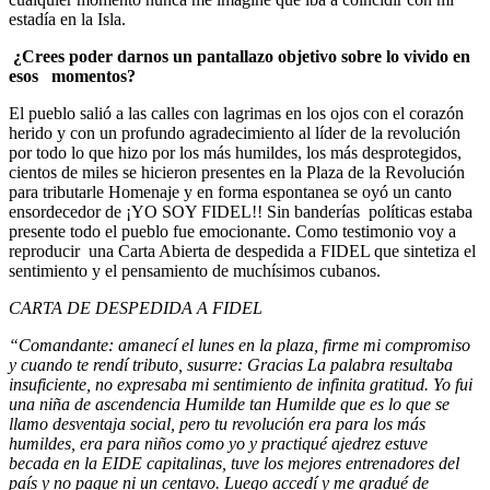
estadía en la Isla.
¿Crees poder darnos un pantallazo objetivo sobre lo vivido en
esos momentos?
El pueblo salió a las calles con lagrimas en los ojos con el corazón
herido y con un profundo agradecimiento al líder de la revolución
por todo lo que hizo por los más humildes, los más desprotegidos,
cientos de miles se hicieron presentes en la Plaza de la Revolución
para tributarle Homenaje y en forma espontanea se oyó un canto
ensordecedor de ¡YO SOY FIDEL!! Sin banderías políticas estaba
presente todo el pueblo fue emocionante. Como testimonio voy a
reproducir una Carta Abierta de despedida a FIDEL que sintetiza el
sentimiento y el pensamiento de muchísimos cubanos.
CARTA DE DESPEDIDA A FIDEL
“Comandante: amanecí el lunes en la plaza, firme mi compromiso
y cuando te rendí tributo, susurre: Gracias La palabra resultaba
insuficiente, no expresaba mi sentimiento de infinita gratitud. Yo fui
una niña de ascendencia Humilde tan Humilde que es lo que se
llamo desventaja social, pero tu revolución era para los más
humildes, era para niños como yo y practiqué ajedrez estuve
becada en la EIDE capitalinas, tuve los mejores entrenadores del
país y no pague ni un centavo. Luego accedí y me gradué de