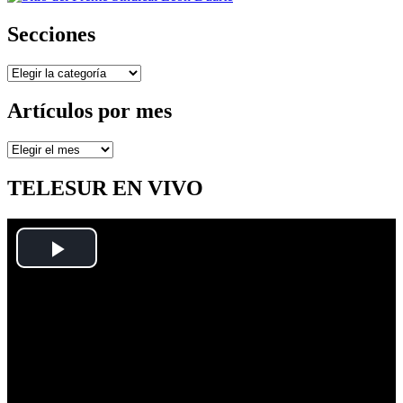
Secciones
Secciones
Artículos por mes
Artículos
por
mes
TELESUR EN VIVO