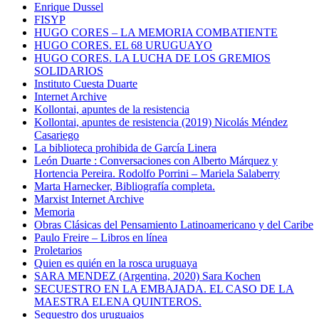
Enrique Dussel
FISYP
HUGO CORES – LA MEMORIA COMBATIENTE
HUGO CORES. EL 68 URUGUAYO
HUGO CORES. LA LUCHA DE LOS GREMIOS
SOLIDARIOS
Instituto Cuesta Duarte
Internet Archive
Kollontai, apuntes de la resistencia
Kollontai, apuntes de resistencia (2019) Nicolás Méndez
Casariego
La biblioteca prohibida de García Linera
León Duarte : Conversaciones con Alberto Márquez y
Hortencia Pereira. Rodolfo Porrini – Mariela Salaberry
Marta Harnecker, Bibliografía completa.
Marxist Internet Archive
Memoria
Obras Clásicas del Pensamiento Latinoamericano y del Caribe
Paulo Freire – Libros en línea
Proletarios
Quien es quién en la rosca uruguaya
SARA MENDEZ (Argentina, 2020) Sara Kochen
SECUESTRO EN LA EMBAJADA. EL CASO DE LA
MAESTRA ELENA QUINTEROS.
Sequestro dos uruguaios