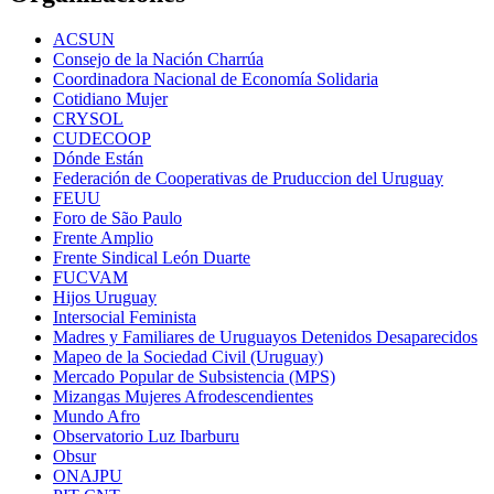
ACSUN
Consejo de la Nación Charrúa
Coordinadora Nacional de Economía Solidaria
Cotidiano Mujer
CRYSOL
CUDECOOP
Dónde Están
Federación de Cooperativas de Pruduccion del Uruguay
FEUU
Foro de São Paulo
Frente Amplio
Frente Sindical León Duarte
FUCVAM
Hijos Uruguay
Intersocial Feminista
Madres y Familiares de Uruguayos Detenidos Desaparecidos
Mapeo de la Sociedad Civil (Uruguay)
Mercado Popular de Subsistencia (MPS)
Mizangas Mujeres Afrodescendientes
Mundo Afro
Observatorio Luz Ibarburu
Obsur
ONAJPU