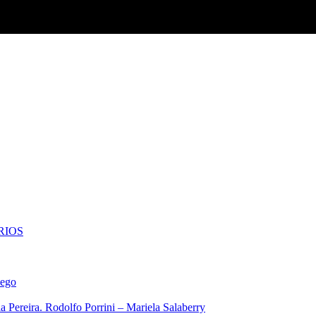
RIOS
iego
 Pereira. Rodolfo Porrini – Mariela Salaberry