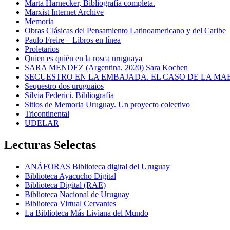
Marta Harnecker, Bibliografía completa.
Marxist Internet Archive
Memoria
Obras Clásicas del Pensamiento Latinoamericano y del Caribe
Paulo Freire – Libros en línea
Proletarios
Quien es quién en la rosca uruguaya
SARA MENDEZ (Argentina, 2020) Sara Kochen
SECUESTRO EN LA EMBAJADA. EL CASO DE LA MA
Sequestro dos uruguaios
Silvia Federici. Bibliografía
Sitios de Memoria Uruguay. Un proyecto colectivo
Tricontinental
UDELAR
Lecturas Selectas
ANÁFORAS Biblioteca digital del Uruguay
Biblioteca Ayacucho Digital
Biblioteca Digital (RAE)
Biblioteca Nacional de Uruguay
Biblioteca Virtual Cervantes
La Biblioteca Más Liviana del Mundo