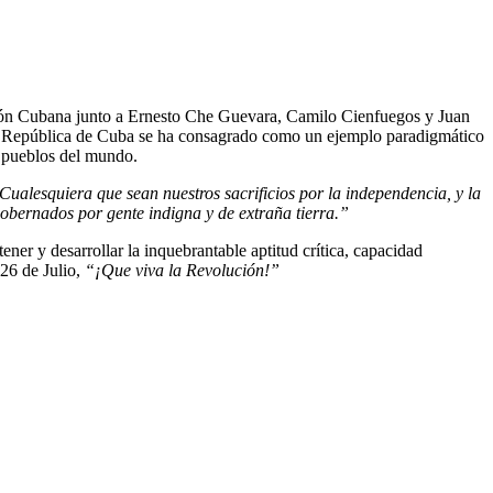
ución Cubana junto a Ernesto Che Guevara, Camilo Cienfuegos y Juan
la República de Cuba se ha consagrado como un ejemplo paradigmático
s pueblos del mundo.
Cualesquiera que sean nuestros sacrificios por la independencia, y la
 gobernados por gente indigna y de extraña tierra.”
ner y desarrollar la inquebrantable aptitud crítica, capacidad
 26 de Julio,
“
¡Que viva la Revolución!”