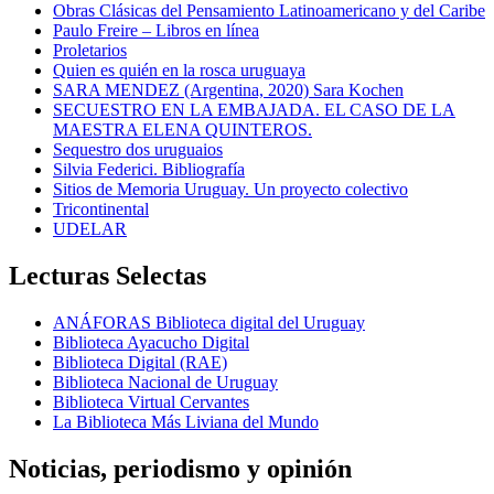
Obras Clásicas del Pensamiento Latinoamericano y del Caribe
Paulo Freire – Libros en línea
Proletarios
Quien es quién en la rosca uruguaya
SARA MENDEZ (Argentina, 2020) Sara Kochen
SECUESTRO EN LA EMBAJADA. EL CASO DE LA
MAESTRA ELENA QUINTEROS.
Sequestro dos uruguaios
Silvia Federici. Bibliografía
Sitios de Memoria Uruguay. Un proyecto colectivo
Tricontinental
UDELAR
Lecturas Selectas
ANÁFORAS Biblioteca digital del Uruguay
Biblioteca Ayacucho Digital
Biblioteca Digital (RAE)
Biblioteca Nacional de Uruguay
Biblioteca Virtual Cervantes
La Biblioteca Más Liviana del Mundo
Noticias, periodismo y opinión