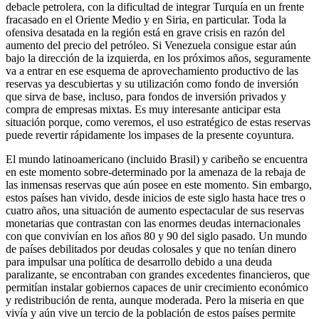
debacle petrolera, con la dificultad de integrar Turquía en un frente
fracasado en el Oriente Medio y en Siria, en particular. Toda la
ofensiva desatada en la región está en grave crisis en razón del
aumento del precio del petróleo. Si Venezuela consigue estar aún
bajo la dirección de la izquierda, en los próximos años, seguramente
va a entrar en ese esquema de aprovechamiento productivo de las
reservas ya descubiertas y su utilización como fondo de inversión
que sirva de base, incluso, para fondos de inversión privados y
compra de empresas mixtas. Es muy interesante anticipar esta
situación porque, como veremos, el uso estratégico de estas reservas
puede revertir rápidamente los impases de la presente coyuntura.
El mundo latinoamericano (incluido Brasil) y caribeño se encuentra
en este momento sobre-determinado por la amenaza de la rebaja de
las inmensas reservas que aún posee en este momento. Sin embargo,
estos países han vivido, desde inicios de este siglo hasta hace tres o
cuatro años, una situación de aumento espectacular de sus reservas
monetarias que contrastan con las enormes deudas internacionales
con que convivían en los años 80 y 90 del siglo pasado. Un mundo
de países debilitados por deudas colosales y que no tenían dinero
para impulsar una política de desarrollo debido a una deuda
paralizante, se encontraban con grandes excedentes financieros, que
permitían instalar gobiernos capaces de unir crecimiento económico
y redistribución de renta, aunque moderada. Pero la miseria en que
vivía y aún vive un tercio de la población de estos países permite