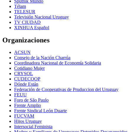
Sputnik Mundo
Télam
TELESUR
Televisión Nacional Uruguay
TV CIUDAD
XINHUA Español
Organizaciones
ACSUN
Consejo de la Nación Charrúa
Coordinadora Nacional de Economía Solidaria
Cotidiano Mujer
CRYSOL
CUDECOOP
Dónde Están
Federación de Cooperativas de Pruduccion del Uruguay
FEUU
Foro de São Paulo
Frente Amplio
Frente Sindical León Duarte
FUCVAM
Hijos Uruguay
Intersocial Feminista
Madres y Familiares de Uruguayos Detenidos Desaparecidos