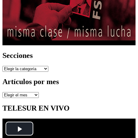
Secciones
Secciones
Artículos por mes
Artículos
por
mes
TELESUR EN VIVO