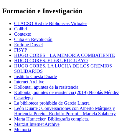
Formación e Investigación
CLACSO Red de Bibliotecas Virtuales
Colibri
Contexto
Cuba en Revolución
Enrique Dussel
FISYP
HUGO CORES – LA MEMORIA COMBATIENTE
HUGO CORES. EL 68 URUGUAYO
HUGO CORES. LA LUCHA DE LOS GREMIOS
SOLIDARIOS
Instituto Cuesta Duarte
Internet Archive
Kollontai, apuntes de la resistencia
Kollontai, apuntes de resistencia (2019) Nicolás Méndez
Casariego
La biblioteca prohibida de García Linera
León Duarte : Conversaciones con Alberto Márquez y
Hortencia Pereira. Rodolfo Porrini – Mariela Salaberry
Marta Harnecker, Bibliografía completa.
Marxist Internet Archive
Memoria