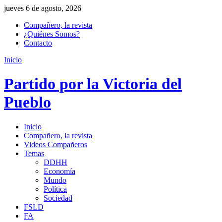
jueves 6 de agosto, 2026
Compañero, la revista
¿Quiénes Somos?
Contacto
Inicio
Partido por la Victoria del
Pueblo
Inicio
Compañero, la revista
Videos Compañeros
Temas
DDHH
Economía
Mundo
Política
Sociedad
FSLD
FA