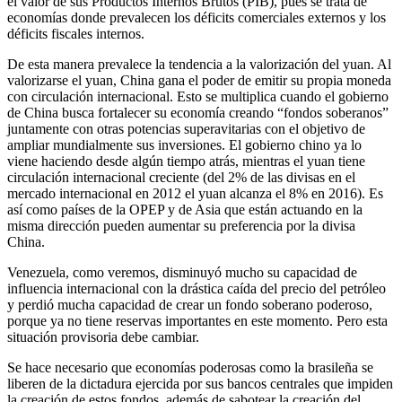
el valor de sus Productos Internos Brutos (PIB), pues se trata de
economías donde prevalecen los déficits comerciales externos y los
déficits fiscales internos.
De esta manera prevalece la tendencia a la valorización del yuan. Al
valorizarse el yuan, China gana el poder de emitir su propia moneda
con circulación internacional. Esto se multiplica cuando el gobierno
de China busca fortalecer su economía creando “fondos soberanos”
juntamente con otras potencias superavitarias con el objetivo de
ampliar mundialmente sus inversiones. El gobierno chino ya lo
viene haciendo desde algún tiempo atrás, mientras el yuan tiene
circulación internacional creciente (del 2% de las divisas en el
mercado internacional en 2012 el yuan alcanza el 8% en 2016). Es
así como países de la OPEP y de Asia que están actuando en la
misma dirección pueden aumentar su preferencia por la divisa
China.
Venezuela, como veremos, disminuyó mucho su capacidad de
influencia internacional con la drástica caída del precio del petróleo
y perdió mucha capacidad de crear un fondo soberano poderoso,
porque ya no tiene reservas importantes en este momento. Pero esta
situación provisoria debe cambiar.
Se hace necesario que economías poderosas como la brasileña se
liberen de la dictadura ejercida por sus bancos centrales que impiden
la creación de estos fondos, además de sabotear la creación del