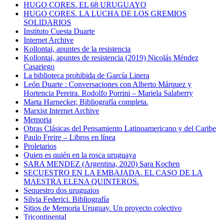
HUGO CORES. EL 68 URUGUAYO
HUGO CORES. LA LUCHA DE LOS GREMIOS
SOLIDARIOS
Instituto Cuesta Duarte
Internet Archive
Kollontai, apuntes de la resistencia
Kollontai, apuntes de resistencia (2019) Nicolás Méndez
Casariego
La biblioteca prohibida de García Linera
León Duarte : Conversaciones con Alberto Márquez y
Hortencia Pereira. Rodolfo Porrini – Mariela Salaberry
Marta Harnecker, Bibliografía completa.
Marxist Internet Archive
Memoria
Obras Clásicas del Pensamiento Latinoamericano y del Caribe
Paulo Freire – Libros en línea
Proletarios
Quien es quién en la rosca uruguaya
SARA MENDEZ (Argentina, 2020) Sara Kochen
SECUESTRO EN LA EMBAJADA. EL CASO DE LA
MAESTRA ELENA QUINTEROS.
Sequestro dos uruguaios
Silvia Federici. Bibliografía
Sitios de Memoria Uruguay. Un proyecto colectivo
Tricontinental