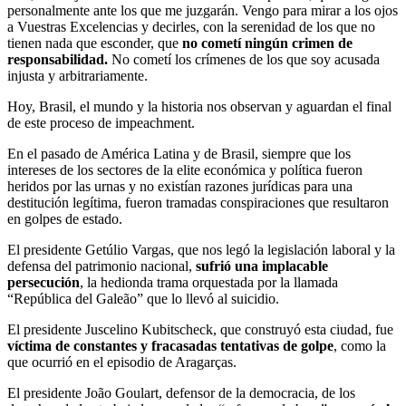
personalmente ante los que me juzgarán. Vengo para mirar a los ojos
a Vuestras Excelencias y decirles, con la serenidad de los que no
tienen nada que esconder, que
no cometí ningún crimen de
responsabilidad.
No cometí los crímenes de los que soy acusada
injusta y arbitrariamente.
Hoy, Brasil, el mundo y la historia nos observan y aguardan el final
de este proceso de impeachment.
En el pasado de América Latina y de Brasil, siempre que los
intereses de los sectores de la elite económica y política fueron
heridos por las urnas y no existían razones jurídicas para una
destitución legítima, fueron tramadas conspiraciones que resultaron
en golpes de estado.
El presidente Getúlio Vargas, que nos legó la legislación laboral y la
defensa del patrimonio nacional,
sufrió una implacable
persecución
, la hedionda trama orquestada por la llamada
“República del Galeão” que lo llevó al suicidio.
El presidente Juscelino Kubitscheck, que construyó esta ciudad, fue
víctima de constantes y fracasadas tentativas de golpe
, como la
que ocurrió en el episodio de Aragarças.
El presidente João Goulart, defensor de la democracia, de los