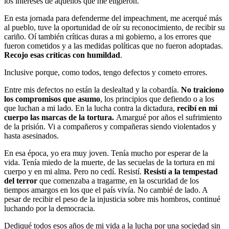
los intereses de aquellos que me eligieron.
En esta jornada para defenderme del impeachment, me acerqué más
al pueblo, tuve la oportunidad de oír su reconocimiento, de recibir su
cariño. Oí también críticas duras a mi gobierno, a los errores que
fueron cometidos y a las medidas políticas que no fueron adoptadas.
Recojo esas críticas con humildad
.
Inclusive porque, como todos, tengo defectos y cometo errores.
Entre mis defectos no están la deslealtad y la cobardía.
No traiciono
los compromisos que asumo
, los principios que defiendo o a los
que luchan a mi lado. En la lucha contra la dictadura,
recibí en mi
cuerpo las marcas de la tortura.
Amargué por años el sufrimiento
de la prisión. Vi a compañeros y compañeras siendo violentados y
hasta asesinados.
En esa época, yo era muy joven. Tenía mucho por esperar de la
vida. Tenía miedo de la muerte, de las secuelas de la tortura en mi
cuerpo y en mi alma. Pero no cedí. Resistí.
Resistí a la tempestad
del terror
que comenzaba a tragarme, en la oscuridad de los
tiempos amargos en los que el país vivía. No cambié de lado. A
pesar de recibir el peso de la injusticia sobre mis hombros, continué
luchando por la democracia.
Dediqué todos esos años de mi vida a la lucha por una sociedad sin