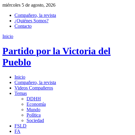
miércoles 5 de agosto, 2026
Compañero, la revista
¿Quiénes Somos?
Contacto
Inicio
Partido por la Victoria del
Pueblo
Inicio
Compañero, la revista
Videos Compañeros
Temas
DDHH
Economía
Mundo
Política
Sociedad
FSLD
FA