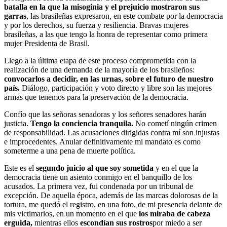
batalla en la que la misoginia y el prejuicio mostraron sus
garras
, las brasileñas expresaron, en este combate por la democracia
y por los derechos, su fuerza y resiliencia. Bravas mujeres
brasileñas, a las que tengo la honra de representar como primera
mujer Presidenta de Brasil.
Llego a la última etapa de este proceso comprometida con la
realización de una demanda de la mayoría de los brasileños:
convocarlos a decidir, en las urnas, sobre el futuro de nuestro
país.
Diálogo, participación y voto directo y libre son las mejores
armas que tenemos para la preservación de la democracia.
Confío que las señoras senadoras y los señores senadores harán
justicia.
Tengo la conciencia tranquila.
No cometí ningún crimen
de responsabilidad. Las acusaciones dirigidas contra mí son injustas
e improcedentes. Anular definitivamente mi mandato es como
someterme a una pena de muerte política.
Este es el
segundo juicio al que soy sometida
y en el que la
democracia tiene un asiento conmigo en el banquillo de los
acusados. La primera vez, fui condenada por un tribunal de
excepción. De aquella época, además de las marcas dolorosas de la
tortura, me quedó el registro, en una foto, de mi presencia delante de
mis victimarios, en un momento en el que
los miraba de cabeza
erguida,
mientras ellos
escondían sus rostros
por miedo a ser