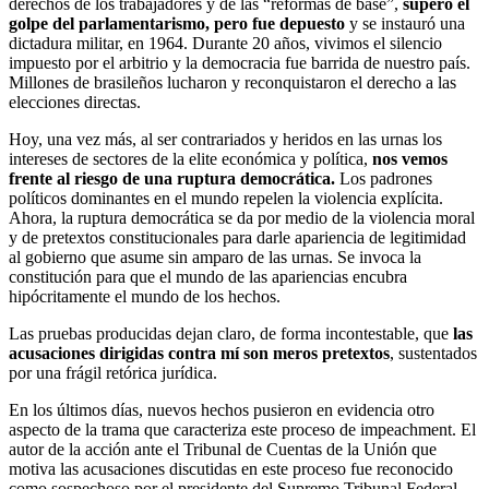
derechos de los trabajadores y de las “reformas de base”,
superó el
golpe del parlamentarismo, pero fue depuesto
y se instauró una
dictadura militar, en 1964. Durante 20 años, vivimos el silencio
impuesto por el arbitrio y la democracia fue barrida de nuestro país.
Millones de brasileños lucharon y reconquistaron el derecho a las
elecciones directas.
Hoy, una vez más, al ser contrariados y heridos en las urnas los
intereses de sectores de la elite económica y política,
nos vemos
frente al riesgo de una ruptura democrática.
Los padrones
políticos dominantes en el mundo repelen la violencia explícita.
Ahora, la ruptura democrática se da por medio de la violencia moral
y de pretextos constitucionales para darle apariencia de legitimidad
al gobierno que asume sin amparo de las urnas. Se invoca la
constitución para que el mundo de las apariencias encubra
hipócritamente el mundo de los hechos.
Las pruebas producidas dejan claro, de forma incontestable, que
las
acusaciones dirigidas contra mí son meros pretextos
, sustentados
por una frágil retórica jurídica.
En los últimos días, nuevos hechos pusieron en evidencia otro
aspecto de la trama que caracteriza este proceso de impeachment. El
autor de la acción ante el Tribunal de Cuentas de la Unión que
motiva las acusaciones discutidas en este proceso fue reconocido
como sospechoso por el presidente del Supremo Tribunal Federal.