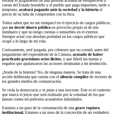
retrasar el juzgamiento de una persona acusada de enriquecerse a
cuesta del Estado brasileño y el pueblo que paga impuestos, tarde o
temprano,
acabará pagando ante la sociedad y la historia
el
precio de su falta de compromiso con la ética.
Todos saben que no me enriquecí en el ejercicio de cargos públicos,
que
no desvié dinero público
en provecho propio ni de mis
familiares y que no tengo cuentas o inmuebles en el exterior.
Siempre actué con absoluta probidad en los cargos públicos que
ocupé a lo largo de mi vida.
Curiosamente, seré juzgada, por crímenes que no cometí, antes del
juzgamiento del expresidente de la Cámara,
acusado de haber
practicado gravísimos actos ilícitos
, y que lideró las tramas y
engaños que apalancaron las acciones destinadas a mi destitución.
¿Ironía de la historia? No, de ninguna manera. Se trata de una
acción deliberada que cuenta con el
silencio cómplice
de sectores de
los grandes medios de comunicación.
Se viola la democracia y se pune a una inocente. Este es el contexto
que marca el juicio que será realizado por la voluntad de los que
lanzan contra mí pretextos acusatorios infundados.
Estamos a un paso de la consumación de una
grave ruptura
institucional.
Estamos a un paso de la concreción de un verdadero