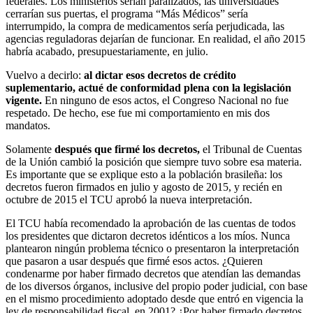
federales. Los ministerios serían paralizados, las universidades
cerrarían sus puertas, el programa “Más Médicos” sería
interrumpido, la compra de medicamentos sería perjudicada, las
agencias reguladoras dejarían de funcionar. En realidad, el año 2015
habría acabado, presupuestariamente, en julio.
Vuelvo a decirlo:
al dictar esos decretos de crédito
suplementario, actué de conformidad plena con la legislación
vigente.
En ninguno de esos actos, el Congreso Nacional no fue
respetado. De hecho, ese fue mi comportamiento en mis dos
mandatos.
Solamente
después que firmé los decretos,
el Tribunal de Cuentas
de la Unión cambió la posición que siempre tuvo sobre esa materia.
Es importante que se explique esto a la población brasileña: los
decretos fueron firmados en julio y agosto de 2015, y recién en
octubre de 2015 el TCU aprobó la nueva interpretación.
El TCU había recomendado la aprobación de las cuentas de todos
los presidentes que dictaron decretos idénticos a los míos. Nunca
plantearon ningún problema técnico o presentaron la interpretación
que pasaron a usar después que firmé esos actos. ¿Quieren
condenarme por haber firmado decretos que atendían las demandas
de los diversos órganos, inclusive del propio poder judicial, con base
en el mismo procedimiento adoptado desde que entró en vigencia la
ley de responsabilidad fiscal, en 2001? ¿Por haber firmado decretos