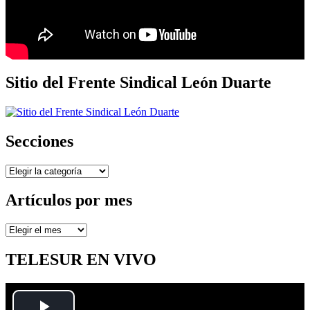
Sitio del Frente Sindical León Duarte
Secciones
Secciones
Artículos por mes
Artículos
por
mes
TELESUR EN VIVO