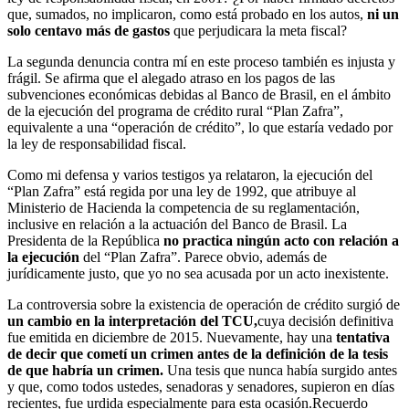
que, sumados, no implicaron, como está probado en los autos,
ni un
solo centavo más de gastos
que perjudicara la meta fiscal?
La segunda denuncia contra mí en este proceso también es injusta y
frágil. Se afirma que el alegado atraso en los pagos de las
subvenciones económicas debidas al Banco de Brasil, en el ámbito
de la ejecución del programa de crédito rural “Plan Zafra”,
equivalente a una “operación de crédito”, lo que estaría vedado por
la ley de responsabilidad fiscal.
Como mi defensa y varios testigos ya relataron, la ejecución del
“Plan Zafra” está regida por una ley de 1992, que atribuye al
Ministerio de Hacienda la competencia de su reglamentación,
inclusive en relación a la actuación del Banco de Brasil. La
Presidenta de la República
no practica ningún acto con relación a
la ejecución
del “Plan Zafra”. Parece obvio, además de
jurídicamente justo, que yo no sea acusada por un acto inexistente.
La controversia sobre la existencia de operación de crédito surgió de
un cambio en la interpretación del TCU,
cuya decisión definitiva
fue emitida en diciembre de 2015. Nuevamente, hay una
tentativa
de decir que cometí un crimen antes de la definición de la tesis
de que habría un crimen.
Una tesis que nunca había surgido antes
y que, como todos ustedes, senadoras y senadores, supieron en días
recientes, fue urdida especialmente para esta ocasión.Recuerdo