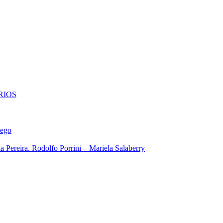
RIOS
iego
 Pereira. Rodolfo Porrini – Mariela Salaberry