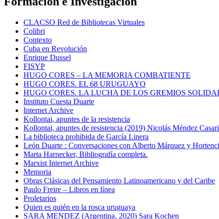
Formación e Investigación
CLACSO Red de Bibliotecas Virtuales
Colibri
Contexto
Cuba en Revolución
Enrique Dussel
FISYP
HUGO CORES – LA MEMORIA COMBATIENTE
HUGO CORES. EL 68 URUGUAYO
HUGO CORES. LA LUCHA DE LOS GREMIOS SOLIDA
Instituto Cuesta Duarte
Internet Archive
Kollontai, apuntes de la resistencia
Kollontai, apuntes de resistencia (2019) Nicolás Méndez Casar
La biblioteca prohibida de García Linera
León Duarte : Conversaciones con Alberto Márquez y Hortencia
Marta Harnecker, Bibliografía completa.
Marxist Internet Archive
Memoria
Obras Clásicas del Pensamiento Latinoamericano y del Caribe
Paulo Freire – Libros en línea
Proletarios
Quien es quién en la rosca uruguaya
SARA MENDEZ (Argentina, 2020) Sara Kochen