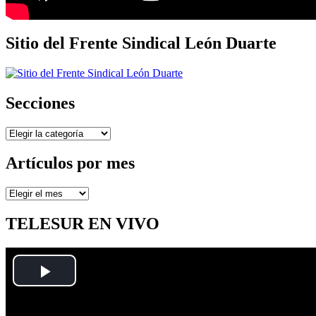
Sitio del Frente Sindical León Duarte
Secciones
Secciones
Artículos por mes
Artículos
por
mes
TELESUR EN VIVO