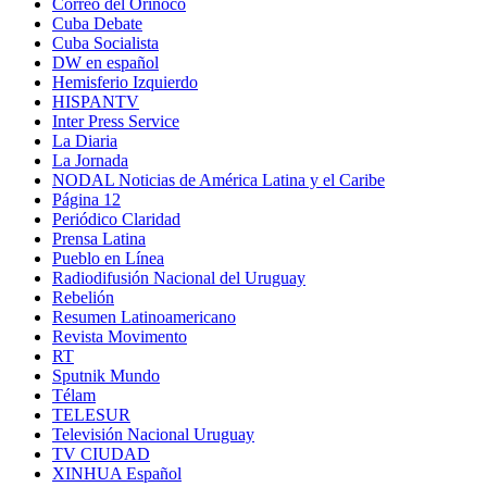
Correo del Orinoco
Cuba Debate
Cuba Socialista
DW en español
Hemisferio Izquierdo
HISPANTV
Inter Press Service
La Diaria
La Jornada
NODAL Noticias de América Latina y el Caribe
Página 12
Periódico Claridad
Prensa Latina
Pueblo en Línea
Radiodifusión Nacional del Uruguay
Rebelión
Resumen Latinoamericano
Revista Movimento
RT
Sputnik Mundo
Télam
TELESUR
Televisión Nacional Uruguay
TV CIUDAD
XINHUA Español