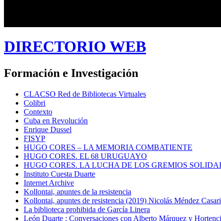
DIRECTORIO WEB
Formación e Investigación
CLACSO Red de Bibliotecas Virtuales
Colibri
Contexto
Cuba en Revolución
Enrique Dussel
FISYP
HUGO CORES – LA MEMORIA COMBATIENTE
HUGO CORES. EL 68 URUGUAYO
HUGO CORES. LA LUCHA DE LOS GREMIOS SOLIDA
Instituto Cuesta Duarte
Internet Archive
Kollontai, apuntes de la resistencia
Kollontai, apuntes de resistencia (2019) Nicolás Méndez Casar
La biblioteca prohibida de García Linera
León Duarte : Conversaciones con Alberto Márquez y Hortencia