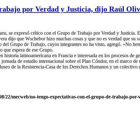
rabajo por Verdad y Justicia, dijo Raúl Oli
u, se expresó crítico con el Grupo de Trabajo por Verdad y Justicia. En
era dijo que Wschebor hizo muchas cosas y que no es verdad que su sa
o del Grupo de Trabajo, cuyos integrantes no ha visto, agregó. «No hem
lo que espera de ese Grupo.
n historia latinoamericana en Francia e interesada en los procesos de 
na jornada de estudio internacional sobre el Plan Cóndor, en el marco d
l Museo de la Resistencia-Casa de los Derechos Humanos y un colectivo 
22/mecweb/no-tengo-expectativas-con-el-grupo-de-trabajo-por-ver