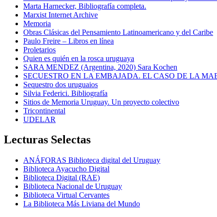
Marta Harnecker, Bibliografía completa.
Marxist Internet Archive
Memoria
Obras Clásicas del Pensamiento Latinoamericano y del Caribe
Paulo Freire – Libros en línea
Proletarios
Quien es quién en la rosca uruguaya
SARA MENDEZ (Argentina, 2020) Sara Kochen
SECUESTRO EN LA EMBAJADA. EL CASO DE LA MA
Sequestro dos uruguaios
Silvia Federici. Bibliografía
Sitios de Memoria Uruguay. Un proyecto colectivo
Tricontinental
UDELAR
Lecturas Selectas
ANÁFORAS Biblioteca digital del Uruguay
Biblioteca Ayacucho Digital
Biblioteca Digital (RAE)
Biblioteca Nacional de Uruguay
Biblioteca Virtual Cervantes
La Biblioteca Más Liviana del Mundo