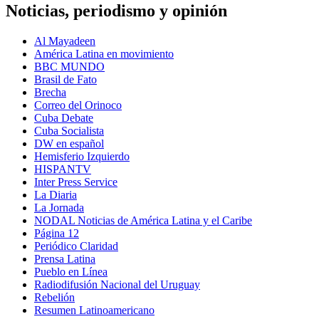
Noticias, periodismo y opinión
Al Mayadeen
América Latina en movimiento
BBC MUNDO
Brasil de Fato
Brecha
Correo del Orinoco
Cuba Debate
Cuba Socialista
DW en español
Hemisferio Izquierdo
HISPANTV
Inter Press Service
La Diaria
La Jornada
NODAL Noticias de América Latina y el Caribe
Página 12
Periódico Claridad
Prensa Latina
Pueblo en Línea
Radiodifusión Nacional del Uruguay
Rebelión
Resumen Latinoamericano