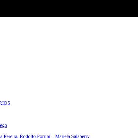
RIOS
iego
 Pereira. Rodolfo Porrini – Mariela Salaberry