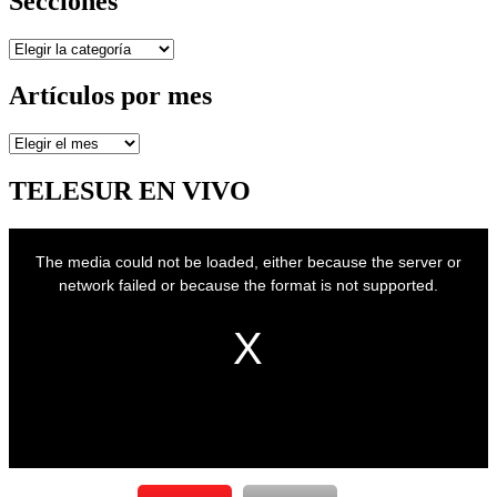
Secciones
Secciones
Artículos por mes
Artículos
por
mes
TELESUR EN VIVO