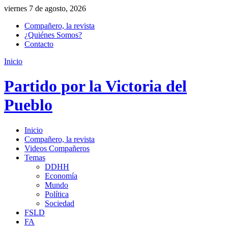
viernes 7 de agosto, 2026
Compañero, la revista
¿Quiénes Somos?
Contacto
Inicio
Partido por la Victoria del
Pueblo
Inicio
Compañero, la revista
Videos Compañeros
Temas
DDHH
Economía
Mundo
Política
Sociedad
FSLD
FA