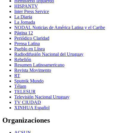
Hemisferio Izquierdo
HISPANTV
Inter Press Service
La Diaria
La Jornada
NODAL Noticias de América Latina y el Caribe
Página 12
Periódico Claridad
Prensa Latina
Pueblo en Línea
Radiodifusión Nacional del Uruguay
Rebelión
Resumen Latinoamericano
Revista Movimento
RT
Sputnik Mundo
Télam
TELESUR
Televisión Nacional Uruguay
TV CIUDAD
XINHUA Español
Organizaciones
ACSUN