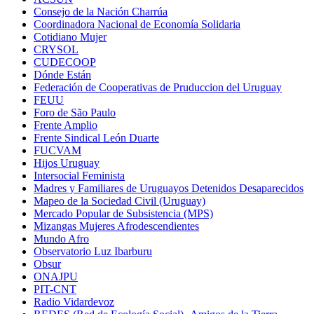
Consejo de la Nación Charrúa
Coordinadora Nacional de Economía Solidaria
Cotidiano Mujer
CRYSOL
CUDECOOP
Dónde Están
Federación de Cooperativas de Pruduccion del Uruguay
FEUU
Foro de São Paulo
Frente Amplio
Frente Sindical León Duarte
FUCVAM
Hijos Uruguay
Intersocial Feminista
Madres y Familiares de Uruguayos Detenidos Desaparecidos
Mapeo de la Sociedad Civil (Uruguay)
Mercado Popular de Subsistencia (MPS)
Mizangas Mujeres Afrodescendientes
Mundo Afro
Observatorio Luz Ibarburu
Obsur
ONAJPU
PIT-CNT
Radio Vidardevoz