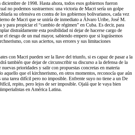
en diciembre de 1998. Hasta ahora, todos esos gobiernos fueron
 cual no podemos sustraernos: una victoria de Macri sería un golpe
aría su ofensiva en contra de los gobiernos bolivarianos, cada vez
ierno de Macri que se uniría de inmediato a Álvaro Uribe, José M.
ea y para propiciar el “cambio de régimen” en Cuba. Es decir, para
plar distraídamente esta posibilidad ni dejar de hacerse cargo de
tar el riesgo de un mal mayor, sabiendo empero que si lográsemos
rchnerismo, con sus aciertos, sus errores y sus limitaciones
s con Macri pueden ser la llave del triunfo, si es capaz de pasar a la
rá también que dejar de circunscribir su discurso a la defensa de la
r nuevas prioridades y salir con propuestas concretas en materia
todo aquello que el kirchnerismo, en otros momentos, reconocía que aún
 una tarea difícil pero no imposible. Enfrente suyo no tiene a un De
fícil, repito, pero lejos de ser imposible. Ojalá que le vaya bien
iimperialistas en América Latina.