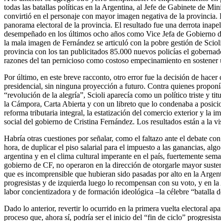
todas las batallas políticas en la Argentina, al Jefe de Gabinete de M
convirtió en el personaje con mayor imagen negativa de la provincia. P
panorama electoral de la provincia. El resultado fue una derrota inap
desempeñado en los últimos ocho años como Vice Jefa de Gobierno de 
la mala imagen de Fernández se articuló con la pobre gestión de Scioli
provincia con los tan publicitados 85.000 nuevos policías el gobernado
razones del tan pernicioso como costoso empecinamiento en sostener 
Por último, en este breve racconto, otro error fue la decisión de hacer
presidencial, sin ninguna proyección a futuro. Contra quienes propo
“revolución de la alegría”, Scioli aparecía como un político triste y ti
la Cámpora, Carta Abierta y con un libreto que lo condenaba a posici
reforma tributaria integral, la estatización del comercio exterior y la
social del gobierno de Cristina Fernández. Los resultados están a la vi
Habría otras cuestiones por señalar, como el faltazo ante el debate co
hora, de duplicar el piso salarial para el impuesto a las ganancias, a
argentina y en el clima cultural imperante en el país, fuertemente sem
gobierno de CF, no operaron en la dirección de otorgarle mayor susten
que es incomprensible que hubieran sido pasadas por alto en la Argent
progresistas y de izquierda luego lo recompensan con su voto, y en l
labor concientizadora y de formación ideológica –la célebre “batalla 
Dado lo anterior, revertir lo ocurrido en la primera vuelta electoral 
proceso que, ahora sí, podría ser el inicio del “fin de ciclo” progresi