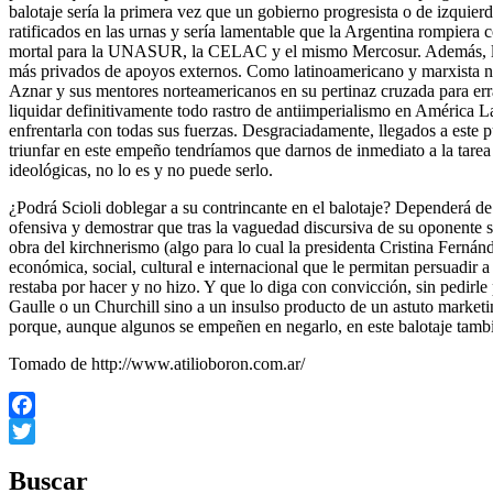
balotaje sería la primera vez que un gobierno progresista o de izquie
ratificados en las urnas y sería lamentable que la Argentina rompiera
mortal para la UNASUR, la CELAC y el mismo Mercosur. Además, la Arg
más privados de apoyos externos. Como latinoamericano y marxista no
Aznar y sus mentores norteamericanos en su pertinaz cruzada para erra
liquidar definitivamente todo rastro de antiimperialismo en América La
enfrentarla con todas sus fuerzas. Desgraciadamente, llegados a este
triunfar en este empeño tendríamos que darnos de inmediato a la tarea d
ideológicas, no lo es y no puede serlo.
¿Podrá Scioli doblegar a su contrincante en el balotaje? Dependerá de
ofensiva y demostrar que tras la vaguedad discursiva de su oponente se
obra del kirchnerismo (algo para lo cual la presidenta Cristina Fernán
económica, social, cultural e internacional que le permitan persuadir
restaba por hacer y no hizo. Y que lo diga con convicción, sin pedirle
Gaulle o un Churchill sino a un insulso producto de un astuto marketing
porque, aunque algunos se empeñen en negarlo, en este balotaje tambié
Tomado de http://www.atilioboron.com.ar/
Facebook
Twitter
Buscar