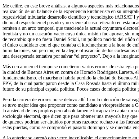
Me ceñiré, en este breve análisis, a algunos aspectos más relacionados 
realización de un balance de la experiencia kirchnerista en su integral
regresividad tributaria; desarrollo científico y tecnológico (ARSAT I y 
dicho al respecto en el pasado y no viene al caso reiterarlo en esta o
remiten a un arco temporal que trasciende la actual coyuntura electora
frentista y no un cascarón vacío cuya única misión fue apoyar, sin ni
de recambio que no fuera Daniel Scioli, un político nacido del riñón de
el único candidato con el que contaba el kirchnerismo a la hora de enfr
humillaciones, sin percibir, en la alegre ofuscación de los cortesanos
una desesperada tentativa por salvar “el proyecto”. Dejo a la imaginació
Más cercano en el tiempo se cometieron varios errores de estrategia po
la ciudad de Buenos Aires en contra de Horacio Rodríguez Larreta, e
fundamentalismo, el macrismo habría perdido la ciudad de Buenos Aire
FPV, de la cual participaron desde la Casa Rosada hasta el último mil
futuro de su principal espada política. Pocos casos de miopía política 
Pero la carrera de errores no se detuvo allí. Con la intención de salvag
se tuvo mejor idea que proponer como candidato a vicepresidente a Car
la ansiedad de los propios pero absolutamente incapaz de captar un so
sociología electoral, que dicen que para obtener una mayoría hay que p
de quienes podrían ser atraídos por otras razones: rechazo a las fuerza
estas puertas, como se comprobó el pasado domingo y se quedaba enclau
A lo anterior se agregó otro yerro inexplicable: el empecinamiento en