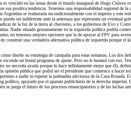
rda es vencido en las urnas desde el triunfo inaugural de Hugo Chávez 
 con esa positiva tendencia. Tenemos una responsabilidad regional de la
entina se realinearía incondicionalmente con el imperio y este redobl
 puedo ser indiferente ante la amenaza que representa un eventual gob
dicar de la faz de la tierra al chavismo, a los gobiernos de Evo y Corr
tina. Nadie situado genuinamente en la izquierda política podría contem
 punto, no tenemos mejores opciones que la de apoyar al FPV para aven
e construir una verdadera alternativa política de izquierda porque el ki
 cómo diseñe su estrategia de campaña para estas semanas. Los dos debate
 esconde un brutal programa de ajuste. Pero no le bastará con eso. Tend
dez no necesita ayuda porque lo hace infinitamente mejor que él), defini
 a la opinión pública que podrá ser el presidente que comience a hacer 
 permiso a nadie ni esperar la palmadita afectuosa de la Casa Rosada. Es
 político, apoyado por el aparato publicitario de la derecha imperial. Di
n se juega el futuro de los procesos emancipatorios y de las luchas ant