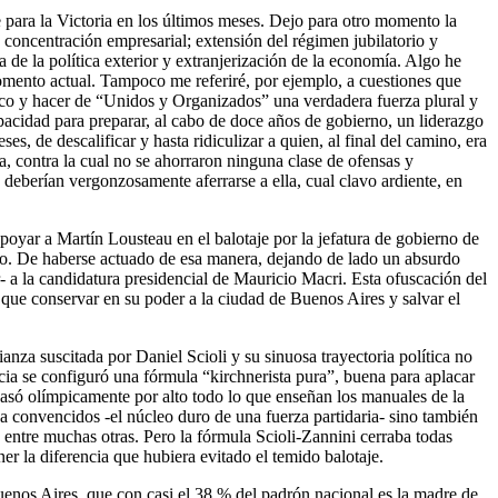
te para la Victoria en los últimos meses. Dejo para otro momento la
y concentración empresarial; extensión del régimen jubilatorio y
ta de la política exterior y extranjerización de la economía. Algo he
 momento actual. Tampoco me referiré, por ejemplo, a cuestiones que
ítico y hacer de “Unidos y Organizados” una verdadera fuerza plural y
apacidad para preparar, al cabo de doce años de gobierno, un liderazgo
, de descalificar y hasta ridiculizar a quien, al final del camino, era
ra, contra la cual no se ahorraron ninguna clase de ofensas y
 deberían vergonzosamente aferrarse a ella, cual clavo ardiente, en
poyar a Martín Lousteau en el balotaje por la jefatura de gobierno de
mo. De haberse actuado de esa manera, dejando de lado un absurdo
 a la candidatura presidencial de Mauricio Macri. Esta ofuscación del
 que conservar en su poder a la ciudad de Buenos Aires y salvar el
ianza suscitada por Daniel Scioli y su sinuosa trayectoria política no
cia se configuró una fórmula “kirchnerista pura”, buena para aplacar
 pasó olímpicamente por alto todo lo que enseñan los manuales de la
ya convencidos -el núcleo duro de una fuerza partidaria- sino también
, entre muchas otras. Pero la fórmula Scioli-Zannini cerraba todas
r la diferencia que hubiera evitado el temido balotaje.
uenos Aires, que con casi el 38 % del padrón nacional es la madre de