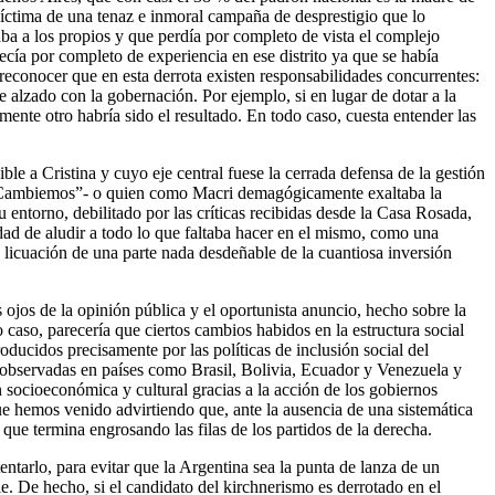
 víctima de una tenaz e inmoral campaña de desprestigio que lo
aba a los propios y que perdía por completo de vista el complejo
ecía por completo de experiencia en ese distrito ya que se había
conocer que en esta derrota existen responsabilidades concurrentes:
e alzado con la gobernación. Por ejemplo, si en lugar de dotar a la
ente otro habría sido el resultado. En todo caso, cuesta entender las
ble a Cristina y cuyo eje central fuese la cerrada defensa de la gestión
a: “Cambiemos”- o quien como Macri demagógicamente exaltaba la
su entorno, debilitado por las críticas recibidas desde la Casa Rosada,
dad de aludir a todo lo que faltaba hacer en el mismo, como una
la licuación de una parte nada desdeñable de la cuantiosa inversión
 ojos de la opinión pública y el oportunista anuncio, hecho sobre la
 caso, parecería que ciertos cambios habidos en la estructura social
oducidos precisamente por las políticas de inclusión social del
a observadas en países como Brasil, Bolivia, Ecuador y Venezuela y
 socioeconómica y cultural gracias a la acción de los gobiernos
e hemos venido advirtiendo que, ante la ausencia de una sistemática
que termina engrosando las filas de los partidos de la derecha.
ntarlo, para evitar que la Argentina sea la punta de lanza de un
le. De hecho, si el candidato del kirchnerismo es derrotado en el