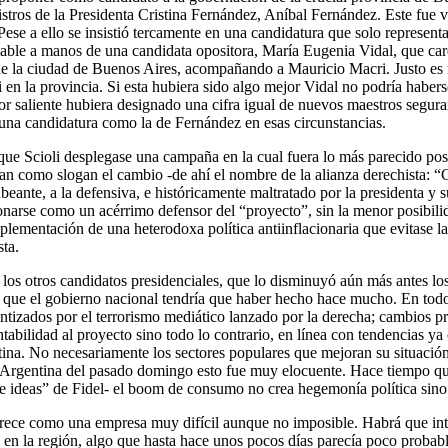
inistros de la Presidenta Cristina Fernández, Aníbal Fernández. Este fue
ese a ello se insistió tercamente en una candidatura que solo represent
elable a manos de una candidata opositora, María Eugenia Vidal, que car
la ciudad de Buenos Aires, acompañando a Mauricio Macri. Justo es re
 en la provincia. Si esta hubiera sido algo mejor Vidal no podría habers
r saliente hubiera designado una cifra igual de nuevos maestros seguram
una candidatura como la de Fernández en esas circunstancias.
 que Scioli desplegase una campaña en la cual fuera lo más parecido posi
nían como slogan el cambio -de ahí el nombre de la alianza derechist
tubeante, a la defensiva, e históricamente maltratado por la presidenta y 
onarse como un acérrimo defensor del “proyecto”, sin la menor posibili
 implementación de una heterodoxa política antiinflacionaria que evitase 
sta.
n los otros candidatos presidenciales, que lo disminuyó aún más antes los
lgo que el gobierno nacional tendría que haber hecho hace mucho. En todo
antizados por el terrorismo mediático lanzado por la derecha; cambios pr
tabilidad al proyecto sino todo lo contrario, en línea con tendencias y
ina. No necesariamente los sectores populares que mejoran su situación
a Argentina del pasado domingo esto fue muy elocuente. Hace tiempo qu
de ideas” de Fidel- el boom de consumo no crea hegemonía política sino 
aparece como una empresa muy difícil aunque no imposible. Habrá que inte
sta en la región, algo que hasta hace unos pocos días parecía poco probab