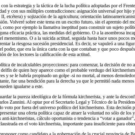
con la estrategia y la táctica de la lucha política adoptadas por el Fren
idad y con sus múltiples contradicciones: asignación universal por hijo 
II, etcétera) y sojización de la agricultura; orientación latinoamericanis
casión. Volveré sobre este tema en un escrito futuro, sin el apremio del
l, como por ejemplo la llamativa ineptitud para construir un sujeto pol
nguna eficacia práctica, las medidas del gobierno. O a la asombrosa inc
l menemismo. O a la suicida actitud, seguida hasta hace unos pocos meses
entar la riesgosa sucesión presidencial. Es decir, se vapuleó a una figu
 del poder, que era la única carta con la que contaban y que poco después
n de los lectores la calificación de esta actitud.
lítica de incalculables proyecciones: para comenzar, la decisión de no a
l delfín de quien hoy aparece como el probable verdugo del kirchneris
s y se le habría propinado un golpe -si no mortal, al menos demoledor-
itante, fue una bendición para la derecha ya que le permitió nada menos
pueden igualarse a este.
uardar la pureza ideológica de la fórmula kirchnerista, y ante la desconf
los Zannini. Al optar por el Secretario Legal y Técnico de la Presiden
lo voto por fuera del universo político del kirchnerismo. Esta decisión
resentar una oferta política capaz de atraer la voluntad no sólo de los 
s anti-kirchneristas, cálculo oportunista o tendencia a “votar a ganador”
strada en el voto kirchnerista, importante para insuficiente para obtene
 proponer como candidato a la gobernación de la crucial provincia de B