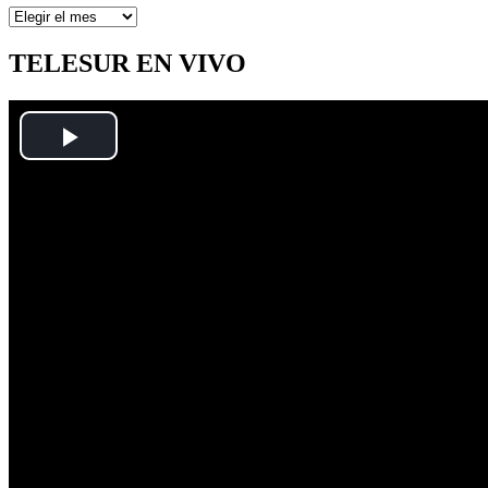
Artículos
por
mes
TELESUR EN VIVO