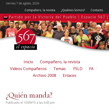
viernes 7 de agosto, 2026
Compañero, la revista
¿Quiénes Somos?
Contacto
Inicio
Compañero, la revista
Videos Compañeros
Temas
FSLD
FA
Archivo 2008
Enlaces
¿Quién manda?
Publicado el 10/09/15 a las 4:43 pm