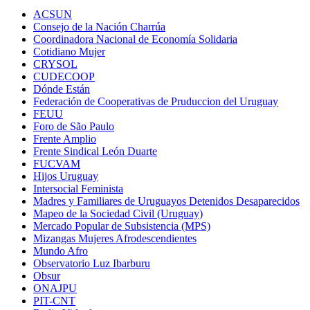
ACSUN
Consejo de la Nación Charrúa
Coordinadora Nacional de Economía Solidaria
Cotidiano Mujer
CRYSOL
CUDECOOP
Dónde Están
Federación de Cooperativas de Pruduccion del Uruguay
FEUU
Foro de São Paulo
Frente Amplio
Frente Sindical León Duarte
FUCVAM
Hijos Uruguay
Intersocial Feminista
Madres y Familiares de Uruguayos Detenidos Desaparecidos
Mapeo de la Sociedad Civil (Uruguay)
Mercado Popular de Subsistencia (MPS)
Mizangas Mujeres Afrodescendientes
Mundo Afro
Observatorio Luz Ibarburu
Obsur
ONAJPU
PIT-CNT