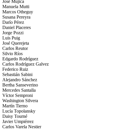
José Mujica
Manuela Mutti
Marcos Otheguy
Susana Pereyra
Darío Pérez
Daniel Placeres
Jorge Pozzi
Luis Puig
José Querejeta
Carlos Reutor
Silvio Ríos
Edgardo Rodríguez
Carlos Rodríguez Galvez
Federico Ruiz
Sebastián Sabini
Alejandro Sánchez
Bertha Sanseverino
Mercedes Santalla
Víctor Semproni
Washington Silvera
Martín Tierno
Lucía Topolansky
Daisy Tourné
Javier Umpiérrez
Carlos Varela Nestier