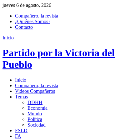
jueves 6 de agosto, 2026
Compañero, la revista
¿Quiénes Somos?
Contacto
Inicio
Partido por la Victoria del
Pueblo
Inicio
Compañero, la revista
Videos Compañeros
Temas
DDHH
Economía
Mundo
Política
Sociedad
FSLD
FA