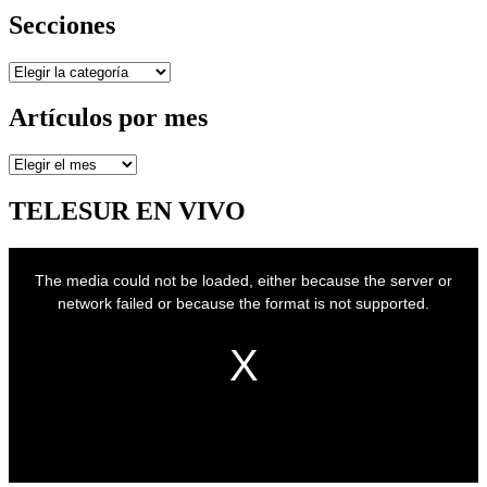
Secciones
Secciones
Artículos por mes
Artículos
por
mes
TELESUR EN VIVO