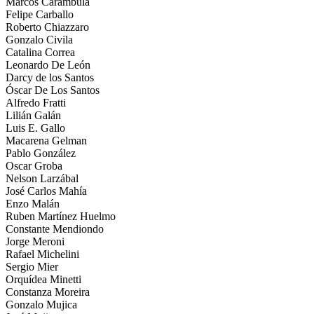
Márcos Carambula
Felipe Carballo
Roberto Chiazzaro
Gonzalo Civila
Catalina Correa
Leonardo De León
Darcy de los Santos
Óscar De Los Santos
Alfredo Fratti
Lilián Galán
Luis E. Gallo
Macarena Gelman
Pablo González
Oscar Groba
Nelson Larzábal
José Carlos Mahía
Enzo Malán
Ruben Martínez Huelmo
Constante Mendiondo
Jorge Meroni
Rafael Michelini
Sergio Mier
Orquídea Minetti
Constanza Moreira
Gonzalo Mujica