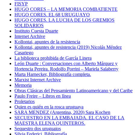
FISYP
HUGO CORES – LA MEMORIA COMBATIENTE
HUGO CORES. EL 68 URUGUAYO
HUGO CORES. LA LUCHA DE LOS GREMIOS
SOLIDARIOS
Instituto Cuesta Duarte
Internet Archive
Kollontai, apuntes de la resistencia
Kollontai, apuntes de resistencia (2019) Nicolás Méndez
Casariego
La biblioteca prohibida de García Linera
León Duarte : Conversaciones con Alberto Márquez y
Hortencia Pereira. Rodolfo Porrini – Mariela Salaberry
Marta Harnecker, Bibliografía completa.
Marxist Internet Archive
Memoria
Obras Clásicas del Pensamiento Latinoamericano y del Caribe
Paulo Freire – Libros en línea
Proletarios
Quien es quién en la rosca uruguaya
SARA MENDEZ (Argentina, 2020) Sara Kochen
SECUESTRO EN LA EMBAJADA. EL CASO DE LA
MAESTRA ELENA QUINTEROS.
Sequestro dos uruguaios
Silvia Federici. Bibliografía