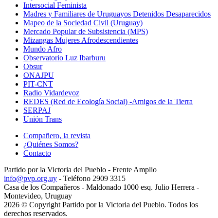
Intersocial Feminista
Madres y Familiares de Uruguayos Detenidos Desaparecidos
Mapeo de la Sociedad Civil (Uruguay)
Mercado Popular de Subsistencia (MPS)
Mizangas Mujeres Afrodescendientes
Mundo Afro
Observatorio Luz Ibarburu
Obsur
ONAJPU
PIT-CNT
Radio Vidardevoz
REDES (Red de Ecología Social) -Amigos de la Tierra
SERPAJ
Unión Trans
Compañero, la revista
¿Quiénes Somos?
Contacto
Partido por la Victoria del Pueblo - Frente Amplio
info@pvp.org.uy
- Teléfono 2909 3315
Casa de los Compañeros - Maldonado 1000 esq. Julio Herrera -
Montevideo, Uruguay
2026 © Copyright Partido por la Victoria del Pueblo. Todos los
derechos reservados.