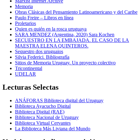
Marxist Internet Archive
Memoria
Obras Clásicas del Pensamiento Latinoamericano y del Caribe
Paulo Freire – Libros en línea
Proletarios
Quien es quién en la rosca uruguaya
SARA MENDEZ (Argentina, 2020) Sara Kochen
SECUESTRO EN LA EMBAJADA. EL CASO DE LA
MAESTRA ELENA QUINTEROS.
Sequestro dos uruguaios
Silvia Federici. Bibliografía
Sitios de Memoria Uruguay. Un proyecto colectivo
Tricontinental
UDELAR
Lecturas Selectas
ANÁFORAS Biblioteca digital del Uruguay
Biblioteca Ayacucho Digital
Biblioteca Digital (RAE)
Biblioteca Nacional de Uruguay
Biblioteca Virtual Cervantes
La Biblioteca Más Liviana del Mundo