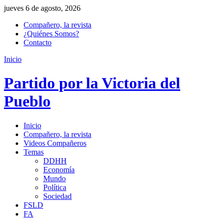
jueves 6 de agosto, 2026
Compañero, la revista
¿Quiénes Somos?
Contacto
Inicio
Partido por la Victoria del
Pueblo
Inicio
Compañero, la revista
Videos Compañeros
Temas
DDHH
Economía
Mundo
Política
Sociedad
FSLD
FA