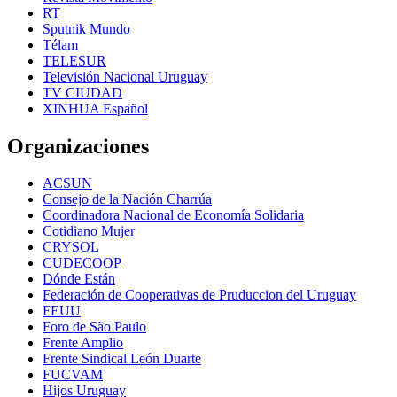
RT
Sputnik Mundo
Télam
TELESUR
Televisión Nacional Uruguay
TV CIUDAD
XINHUA Español
Organizaciones
ACSUN
Consejo de la Nación Charrúa
Coordinadora Nacional de Economía Solidaria
Cotidiano Mujer
CRYSOL
CUDECOOP
Dónde Están
Federación de Cooperativas de Pruduccion del Uruguay
FEUU
Foro de São Paulo
Frente Amplio
Frente Sindical León Duarte
FUCVAM
Hijos Uruguay