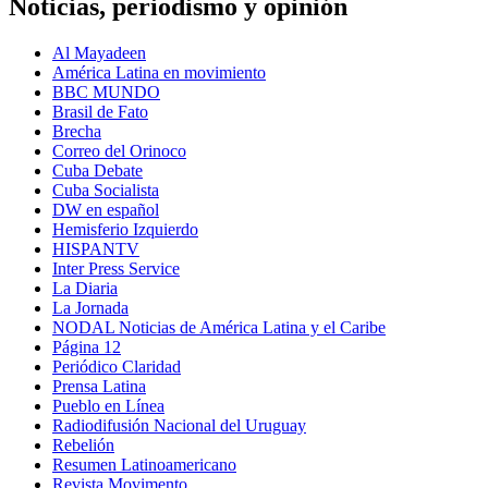
Noticias, periodismo y opinión
Al Mayadeen
América Latina en movimiento
BBC MUNDO
Brasil de Fato
Brecha
Correo del Orinoco
Cuba Debate
Cuba Socialista
DW en español
Hemisferio Izquierdo
HISPANTV
Inter Press Service
La Diaria
La Jornada
NODAL Noticias de América Latina y el Caribe
Página 12
Periódico Claridad
Prensa Latina
Pueblo en Línea
Radiodifusión Nacional del Uruguay
Rebelión
Resumen Latinoamericano
Revista Movimento