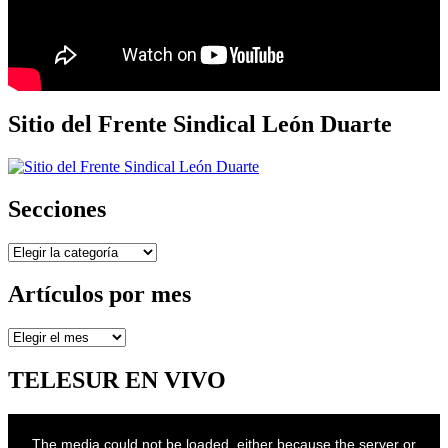
Sitio del Frente Sindical León Duarte
Secciones
Secciones
Artículos por mes
Artículos
por
mes
TELESUR EN VIVO