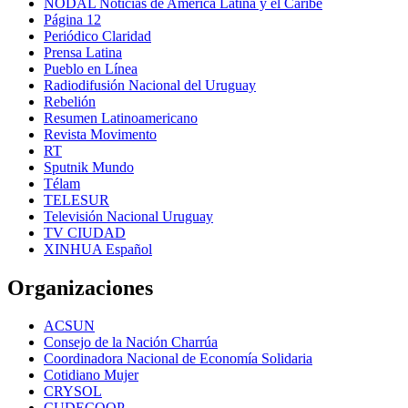
NODAL Noticias de América Latina y el Caribe
Página 12
Periódico Claridad
Prensa Latina
Pueblo en Línea
Radiodifusión Nacional del Uruguay
Rebelión
Resumen Latinoamericano
Revista Movimento
RT
Sputnik Mundo
Télam
TELESUR
Televisión Nacional Uruguay
TV CIUDAD
XINHUA Español
Organizaciones
ACSUN
Consejo de la Nación Charrúa
Coordinadora Nacional de Economía Solidaria
Cotidiano Mujer
CRYSOL
CUDECOOP