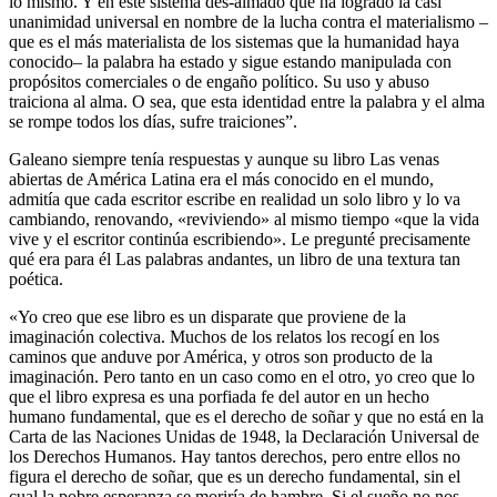
lo mismo. Y en este sistema des-almado que ha logrado la casi
unanimidad universal en nombre de la lucha contra el materialismo –
que es el más materialista de los sistemas que la humanidad haya
conocido– la palabra ha estado y sigue estando manipulada con
propósitos comerciales o de engaño político. Su uso y abuso
traiciona al alma. O sea, que esta identidad entre la palabra y el alma
se rompe todos los días, sufre traiciones”.
Galeano siempre tenía respuestas y aunque su libro Las venas
abiertas de América Latina era el más conocido en el mundo,
admitía que cada escritor escribe en realidad un solo libro y lo va
cambiando, renovando, «reviviendo» al mismo tiempo «que la vida
vive y el escritor continúa escribiendo». Le pregunté precisamente
qué era para él Las palabras andantes, un libro de una textura tan
poética.
«Yo creo que ese libro es un disparate que proviene de la
imaginación colectiva. Muchos de los relatos los recogí en los
caminos que anduve por América, y otros son producto de la
imaginación. Pero tanto en un caso como en el otro, yo creo que lo
que el libro expresa es una porfiada fe del autor en un hecho
humano fundamental, que es el derecho de soñar y que no está en la
Carta de las Naciones Unidas de 1948, la Declaración Universal de
los Derechos Humanos. Hay tantos derechos, pero entre ellos no
figura el derecho de soñar, que es un derecho fundamental, sin el
cual la pobre esperanza se moriría de hambre. Si el sueño no nos