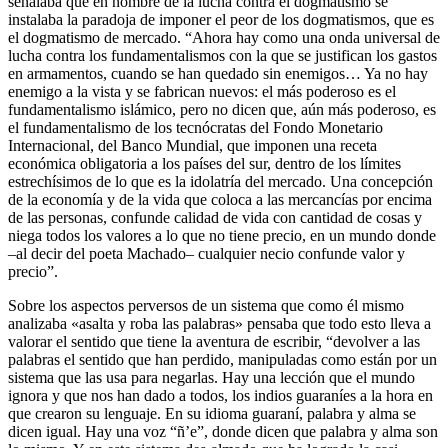
señalaba que en nombre de la lucha contra el dogmatismo se
instalaba la paradoja de imponer el peor de los dogmatismos, que es
el dogmatismo de mercado. “Ahora hay como una onda universal de
lucha contra los fundamentalismos con la que se justifican los gastos
en armamentos, cuando se han quedado sin enemigos… Ya no hay
enemigo a la vista y se fabrican nuevos: el más poderoso es el
fundamentalismo islámico, pero no dicen que, aún más poderoso, es
el fundamentalismo de los tecnócratas del Fondo Monetario
Internacional, del Banco Mundial, que imponen una receta
económica obligatoria a los países del sur, dentro de los límites
estrechísimos de lo que es la idolatría del mercado. Una concepción
de la economía y de la vida que coloca a las mercancías por encima
de las personas, confunde calidad de vida con cantidad de cosas y
niega todos los valores a lo que no tiene precio, en un mundo donde
–al decir del poeta Machado– cualquier necio confunde valor y
precio”.
Sobre los aspectos perversos de un sistema que como él mismo
analizaba «asalta y roba las palabras» pensaba que todo esto lleva a
valorar el sentido que tiene la aventura de escribir, “devolver a las
palabras el sentido que han perdido, manipuladas como están por un
sistema que las usa para negarlas. Hay una lección que el mundo
ignora y que nos han dado a todos, los indios guaraníes a la hora en
que crearon su lenguaje. En su idioma guaraní, palabra y alma se
dicen igual. Hay una voz “ñ’e”, donde dicen que palabra y alma son