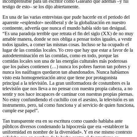
incomprensible para un escritor como Galeano que además –y fui
testigo de esto– se los dijo abiertamente.
En una de las varias entrevistas que pude hacerle en el periodo del
aparente «esplendor» neoliberal y de la globalización en nuestro
continente, advertía que nunca el mundo había sido tan desigual.
“Es una paradoja terrible que retrata el fin del siglo (XX) de no muy
amable manera, donde se nos obliga a pensar todos iguales, a vestir
todos iguales, a comer las mismas cosas. Incluso se ha ocupado el
lugar de las comidas locales. Yo creo que hay que estar a favor de la
autodeterminación en las comidas, como en todo, porque las
comidas locales son una de las energías culturales más poderosas
que los países contienen (…) nunca los pobres fueron tan pobres y
nunca los naúfragos quedaron tan abandonados. Nunca habíamos
visto esta homogeneización atroz que tiene por protagonista
principal a la televisión. La gran uniformadora de costumbres es la
televisión que nos lleva a no pensar con nuestra propia cabeza, a no
sentir y nos hace incapaces de caminar con nuestras propias piernas.
No estoy confundiendo el cuchillo con el asesino, la televisión es un
instrumento, pero, tal como funciona y al servicio de quien funciona,
cumple ese papel”.
Tan transparente era en su escritura como cuando hablaba ante
públicos diversos condenando la hipocresía que era «establecer la
uniformidad en nombre de la diversidad». Y en ese mismo contexto