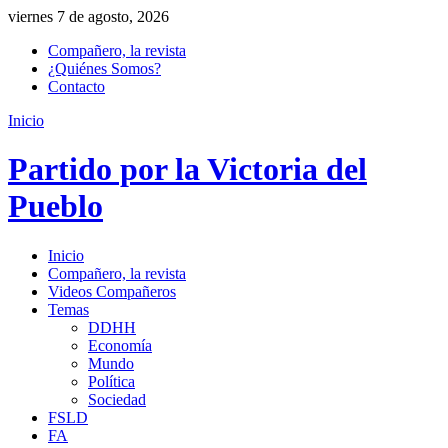
viernes 7 de agosto, 2026
Compañero, la revista
¿Quiénes Somos?
Contacto
Inicio
Partido por la Victoria del
Pueblo
Inicio
Compañero, la revista
Videos Compañeros
Temas
DDHH
Economía
Mundo
Política
Sociedad
FSLD
FA