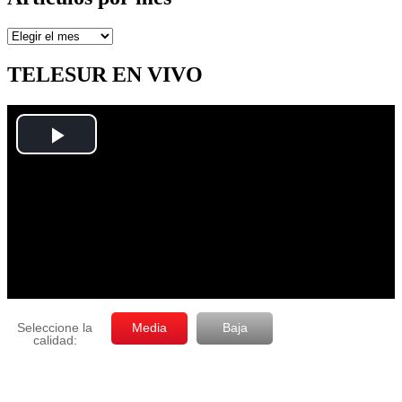
Artículos
por
mes
TELESUR EN VIVO