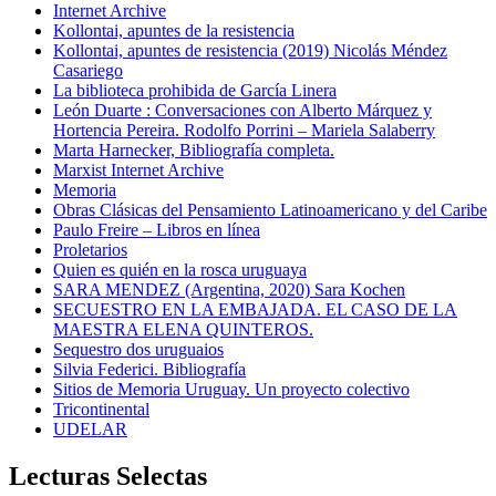
Internet Archive
Kollontai, apuntes de la resistencia
Kollontai, apuntes de resistencia (2019) Nicolás Méndez
Casariego
La biblioteca prohibida de García Linera
León Duarte : Conversaciones con Alberto Márquez y
Hortencia Pereira. Rodolfo Porrini – Mariela Salaberry
Marta Harnecker, Bibliografía completa.
Marxist Internet Archive
Memoria
Obras Clásicas del Pensamiento Latinoamericano y del Caribe
Paulo Freire – Libros en línea
Proletarios
Quien es quién en la rosca uruguaya
SARA MENDEZ (Argentina, 2020) Sara Kochen
SECUESTRO EN LA EMBAJADA. EL CASO DE LA
MAESTRA ELENA QUINTEROS.
Sequestro dos uruguaios
Silvia Federici. Bibliografía
Sitios de Memoria Uruguay. Un proyecto colectivo
Tricontinental
UDELAR
Lecturas Selectas