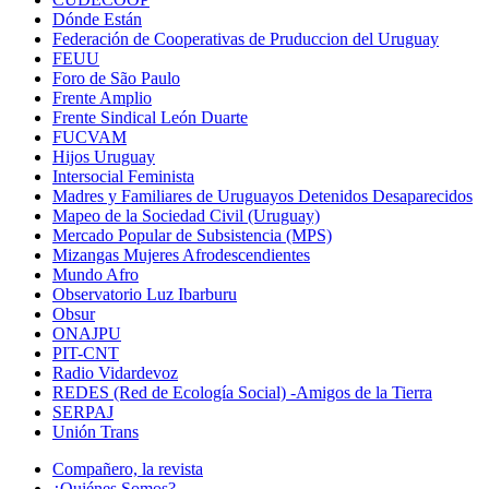
Dónde Están
Federación de Cooperativas de Pruduccion del Uruguay
FEUU
Foro de São Paulo
Frente Amplio
Frente Sindical León Duarte
FUCVAM
Hijos Uruguay
Intersocial Feminista
Madres y Familiares de Uruguayos Detenidos Desaparecidos
Mapeo de la Sociedad Civil (Uruguay)
Mercado Popular de Subsistencia (MPS)
Mizangas Mujeres Afrodescendientes
Mundo Afro
Observatorio Luz Ibarburu
Obsur
ONAJPU
PIT-CNT
Radio Vidardevoz
REDES (Red de Ecología Social) -Amigos de la Tierra
SERPAJ
Unión Trans
Compañero, la revista
¿Quiénes Somos?