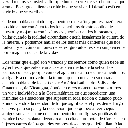
vez al menos sea usted la flor que huele en vez de ser el cronista que
aroma. Poca gracia tiene escribir lo que se vive. El desafío está en
vivir lo que se escribe».
Galeano había aceptado largamente ese desafío y por esa razón era
posible entrar con él en todos los laberintos de este continente
nuestro y mojarnos con las lluvias y temblar en los huracanes, y
bailar cuando la realidad circundante quería instalarnos la cultura de
la muerte. Y podíamos hablar de los temas más candentes que nos
rodean, y en cómo millones de seres ignorados resisten simplemente
por «magias sueltas de la vida».
Los temas que eligió son variados y los leemos como quien bebe un
agua fresca que sale de una cascada en medio de la selva. Los
leemos con sed, porque como el agua nos calma y curiosamente nos
abriga. Era conmovedora la ternura que aparecía en su mirada
cuando hablaba de los países de América Latina, de Bolivia, de
Guatemala, de Nicaragua, donde en otros momentos compartimos
un viaje inolvidable a la Costa Atlántica en que sucedieron una
infinidad de situaciones que superaban toda ficción o cuando pudo
«mirar viendo» la realidad de lo que significaba el presidente Hugo
Chávez para su país y la decepción que lo golpeó al ver viejos
amigos socialistas que en su momento fueron figuras políticas de la
izquierda venezolana, llegando a una cita en un hotel de Caracas, en
lujosos carros de los grandes empresarios a los que defendían. Algo