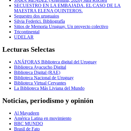
SARA MENDEZ (Argentina, 2020) Sara Kochen
SECUESTRO EN LA EMBAJADA. EL CASO DE LA
MAESTRA ELENA QUINTEROS.
Sequestro dos uruguaios
Silvia Federici. Bibliografía
Sitios de Memoria Uruguay. Un proyecto colectivo
Tricontinental
UDELAR
Lecturas Selectas
ANÁFORAS Biblioteca digital del Uruguay
Biblioteca Ayacucho Digital
Biblioteca Digital (RAE)
Biblioteca Nacional de Uruguay
Biblioteca Virtual Cervantes
La Biblioteca Más Liviana del Mundo
Noticias, periodismo y opinión
Al Mayadeen
América Latina en movimiento
BBC MUNDO
Brasil de Fato