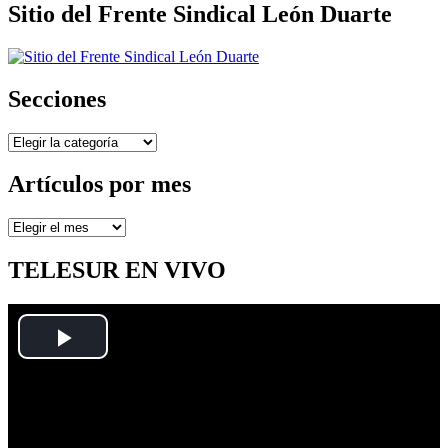
Sitio del Frente Sindical León Duarte
Secciones
Secciones
Artículos por mes
Artículos
por
mes
TELESUR EN VIVO