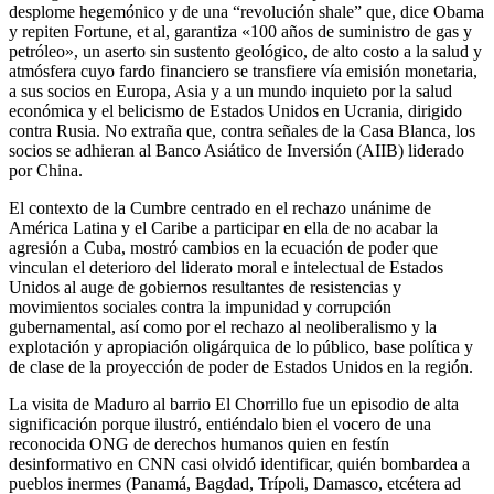
desplome hegemónico y de una “revolución shale” que, dice Obama
y repiten Fortune, et al, garantiza «100 años de suministro de gas y
petróleo», un aserto sin sustento geológico, de alto costo a la salud y
atmósfera cuyo fardo financiero se transfiere vía emisión monetaria,
a sus socios en Europa, Asia y a un mundo inquieto por la salud
económica y el belicismo de Estados Unidos en Ucrania, dirigido
contra Rusia. No extraña que, contra señales de la Casa Blanca, los
socios se adhieran al Banco Asiático de Inversión (AIIB) liderado
por China.
El contexto de la Cumbre centrado en el rechazo unánime de
América Latina y el Caribe a participar en ella de no acabar la
agresión a Cuba, mostró cambios en la ecuación de poder que
vinculan el deterioro del liderato moral e intelectual de Estados
Unidos al auge de gobiernos resultantes de resistencias y
movimientos sociales contra la impunidad y corrupción
gubernamental, así como por el rechazo al neoliberalismo y la
explotación y apropiación oligárquica de lo público, base política y
de clase de la proyección de poder de Estados Unidos en la región.
La visita de Maduro al barrio El Chorrillo fue un episodio de alta
significación porque ilustró, entiéndalo bien el vocero de una
reconocida ONG de derechos humanos quien en festín
desinformativo en CNN casi olvidó identificar, quién bombardea a
pueblos inermes (Panamá, Bagdad, Trípoli, Damasco, etcétera ad