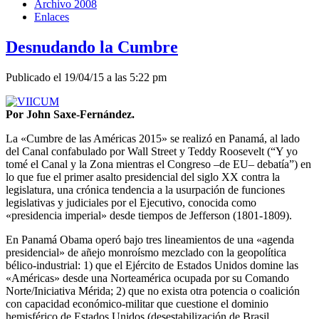
Archivo 2008
Enlaces
Desnudando la Cumbre
Publicado el 19/04/15 a las 5:22 pm
Por John Saxe-Fernández.
La «Cumbre de las Américas 2015» se realizó en Panamá, al lado
del Canal confabulado por Wall Street y Teddy Roosevelt (“Y yo
tomé el Canal y la Zona mientras el Congreso –de EU– debatía”) en
lo que fue el primer asalto presidencial del siglo XX contra la
legislatura, una crónica tendencia a la usurpación de funciones
legislativas y judiciales por el Ejecutivo, conocida como
«presidencia imperial» desde tiempos de Jefferson (1801-1809).
En Panamá Obama operó bajo tres lineamientos de una «agenda
presidencial» de añejo monroísmo mezclado con la geopolítica
bélico-industrial: 1) que el Ejército de Estados Unidos domine las
«Américas» desde una Norteamérica ocupada por su Comando
Norte/Iniciativa Mérida; 2) que no exista otra potencia o coalición
con capacidad económico-militar que cuestione el dominio
hemisférico de Estados Unidos (desestabilización de Brasil,