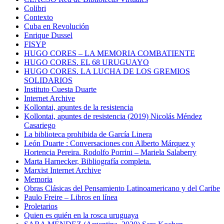
Colibri
Contexto
Cuba en Revolución
Enrique Dussel
FISYP
HUGO CORES – LA MEMORIA COMBATIENTE
HUGO CORES. EL 68 URUGUAYO
HUGO CORES. LA LUCHA DE LOS GREMIOS
SOLIDARIOS
Instituto Cuesta Duarte
Internet Archive
Kollontai, apuntes de la resistencia
Kollontai, apuntes de resistencia (2019) Nicolás Méndez
Casariego
La biblioteca prohibida de García Linera
León Duarte : Conversaciones con Alberto Márquez y
Hortencia Pereira. Rodolfo Porrini – Mariela Salaberry
Marta Harnecker, Bibliografía completa.
Marxist Internet Archive
Memoria
Obras Clásicas del Pensamiento Latinoamericano y del Caribe
Paulo Freire – Libros en línea
Proletarios
Quien es quién en la rosca uruguaya