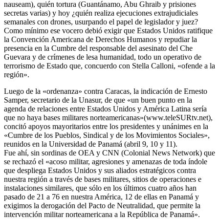
nauseam), quién tortura (Guantánamo, Abu Ghraib y prisiones
secretas varias) y hoy ¿quién realiza ejecuciones extrajudiciales
semanales con drones, usurpando el papel de legislador y juez?
Como mínimo ese vocero debió exigir que Estados Unidos ratifique
la Convención Americana de Derechos Humanos y repudiar la
presencia en la Cumbre del responsable del asesinato del Che
Guevara y de crímenes de lesa humanidad, todo un operativo de
terrorismo de Estado que, concuerdo con Stella Calloni, «ofende a la
región».
Luego de la «ordenanza» contra Caracas, la indicación de Ernesto
Samper, secretario de la Unasur, de que «un buen punto en la
agenda de relaciones entre Estados Unidos y América Latina sería
que no haya bases militares norteamericanas»(www.teleSURtv.net),
concitó apoyos mayoritarios entre los presidentes y unánimes en la
«Cumbre de los Pueblos, Sindical y de los Movimientos Sociales»,
reunidos en la Universidad de Panamá (abril 9, 10 y 11).
Fue ahí, sin sordinas de OEA y CNN (Colonial News Network) que
se rechazó el «acoso militar, agresiones y amenazas de toda índole
que despliega Estados Unidos y sus aliados estratégicos contra
nuestra región a través de bases militares, sitios de operaciones e
instalaciones similares, que sólo en los últimos cuatro años han
pasado de 21 a 76 en nuestra América, 12 de ellas en Panamá y
exigimos la derogación del Pacto de Neutralidad, que permite la
intervención militar norteamericana a la República de Panamá».