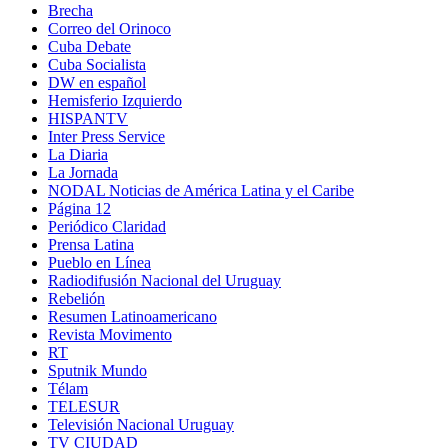
Brecha
Correo del Orinoco
Cuba Debate
Cuba Socialista
DW en español
Hemisferio Izquierdo
HISPANTV
Inter Press Service
La Diaria
La Jornada
NODAL Noticias de América Latina y el Caribe
Página 12
Periódico Claridad
Prensa Latina
Pueblo en Línea
Radiodifusión Nacional del Uruguay
Rebelión
Resumen Latinoamericano
Revista Movimento
RT
Sputnik Mundo
Télam
TELESUR
Televisión Nacional Uruguay
TV CIUDAD