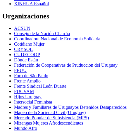
XINHUA Español
Organizaciones
ACSUN
Consejo de la Nación Charrúa
Coordinadora Nacional de Economía Solidaria
Cotidiano Mujer
CRYSOL
CUDECOOP
Dónde Están
Federación de Cooperativas de Pruduccion del Uruguay
FEUU
Foro de São Paulo
Frente Amplio
Frente Sindical León Duarte
FUCVAM
Hijos Uruguay
Intersocial Feminista
Madres y Familiares de Uruguayos Detenidos Desaparecidos
Mapeo de la Sociedad Civil (Uruguay)
Mercado Popular de Subsistencia (MPS)
Mizangas Mujeres Afrodescendientes
Mundo Afro