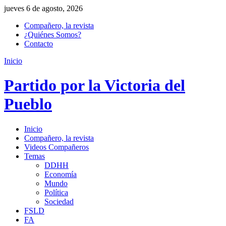
jueves 6 de agosto, 2026
Compañero, la revista
¿Quiénes Somos?
Contacto
Inicio
Partido por la Victoria del
Pueblo
Inicio
Compañero, la revista
Videos Compañeros
Temas
DDHH
Economía
Mundo
Política
Sociedad
FSLD
FA