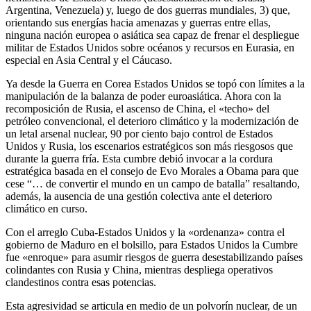
Argentina, Venezuela) y, luego de dos guerras mundiales, 3) que,
orientando sus energías hacia amenazas y guerras entre ellas,
ninguna nación europea o asiática sea capaz de frenar el despliegue
militar de Estados Unidos sobre océanos y recursos en Eurasia, en
especial en Asia Central y el Cáucaso.
Ya desde la Guerra en Corea Estados Unidos se topó con límites a la
manipulación de la balanza de poder euroasiática. Ahora con la
recomposición de Rusia, el ascenso de China, el «techo» del
petróleo convencional, el deterioro climático y la modernización de
un letal arsenal nuclear, 90 por ciento bajo control de Estados
Unidos y Rusia, los escenarios estratégicos son más riesgosos que
durante la guerra fría. Esta cumbre debió invocar a la cordura
estratégica basada en el consejo de Evo Morales a Obama para que
cese “… de convertir el mundo en un campo de batalla” resaltando,
además, la ausencia de una gestión colectiva ante el deterioro
climático en curso.
Con el arreglo Cuba-Estados Unidos y la «ordenanza» contra el
gobierno de Maduro en el bolsillo, para Estados Unidos la Cumbre
fue «enroque» para asumir riesgos de guerra desestabilizando países
colindantes con Rusia y China, mientras despliega operativos
clandestinos contra esas potencias.
Esta agresividad se articula en medio de un polvorín nuclear, de un