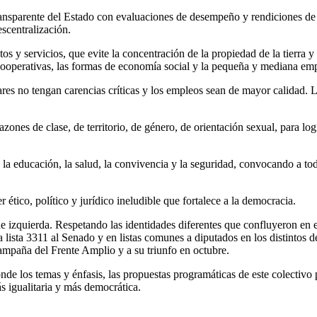
ón transparente del Estado con evaluaciones de desempeño y rendiciones 
escentralización.
s y servicios, que evite la concentración de la propiedad de la tierra y
cooperativas, las formas de economía social y la pequeña y mediana em
gares no tengan carencias críticas y los empleos sean de mayor calidad.
azones de clase, de territorio, de género, de orientación sexual, para l
o la educación, la salud, la convivencia y la seguridad, convocando a to
r ético, político y jurídico ineludible que fortalece a la democracia.
de izquierda. Respetando las identidades diferentes que confluyeron en
a lista 3311 al Senado y en listas comunes a diputados en los distintos 
ampaña del Frente Amplio y a su triunfo en octubre.
nde los temas y énfasis, las propuestas programáticas de este colectivo
s igualitaria y más democrática.