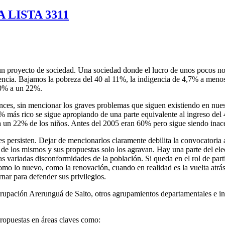
 LISTA 3311
un proyecto de sociedad. Una sociedad donde el lucro de unos pocos no
cia. Bajamos la pobreza del 40 al 11%, la indigencia de 4,7% a menos 
40% a un 22%.
ances, sin mencionar los graves problemas que siguen existiendo en nuest
l. El 1% más rico se sigue apropiando de una parte equivalente al ingres
 a un 22% de los niños. Antes del 2005 eran 60% pero sigue siendo inac
es persisten. Dejar de mencionarlos claramente debilita la convocatoria
 de los mismos y sus propuestas solo los agravan. Hay una parte del elec
 variadas disconformidades de la población. Si queda en el rol de parti
mo lo nuevo, como la renovación, cuando en realidad es la vuelta atrás
nar para defender sus privilegios.
grupación Arerunguá de Salto, otros agrupamientos departamentales e i
ropuestas en áreas claves como: