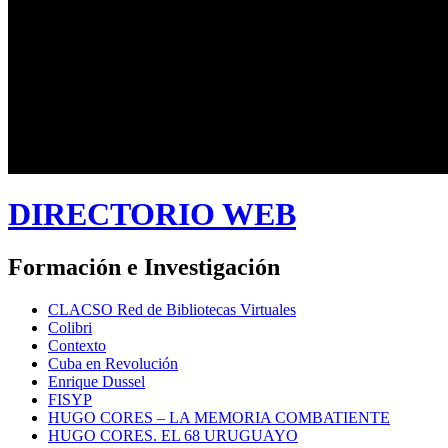
DIRECTORIO WEB
Formación e Investigación
CLACSO Red de Bibliotecas Virtuales
Colibri
Contexto
Cuba en Revolución
Enrique Dussel
FISYP
HUGO CORES – LA MEMORIA COMBATIENTE
HUGO CORES. EL 68 URUGUAYO