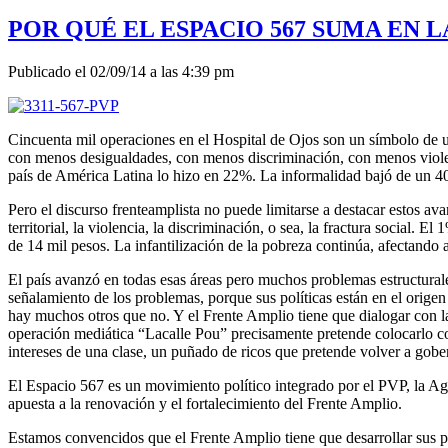
POR QUÉ EL ESPACIO 567 SUMA EN LA
Publicado el 02/09/14 a las 4:39 pm
Cincuenta mil operaciones en el Hospital de Ojos son un símbolo de 
con menos desigualdades, con menos discriminación, con menos violen
país de América Latina lo hizo en 22%. La informalidad bajó de un 
Pero el discurso frenteamplista no puede limitarse a destacar estos av
territorial, la violencia, la discriminación, o sea, la fractura socia
de 14 mil pesos. La infantilización de la pobreza continúa, afectando
El país avanzó en todas esas áreas pero muchos problemas estructural
señalamiento de los problemas, porque sus políticas están en el origen
hay muchos otros que no. Y el Frente Amplio tiene que dialogar con las
operación mediática “Lacalle Pou” precisamente pretende colocarlo co
intereses de una clase, un puñado de ricos que pretende volver a gober
El Espacio 567 es un movimiento político integrado por el PVP, la A
apuesta a la renovación y el fortalecimiento del Frente Amplio.
Estamos convencidos que el Frente Amplio tiene que desarrollar sus p