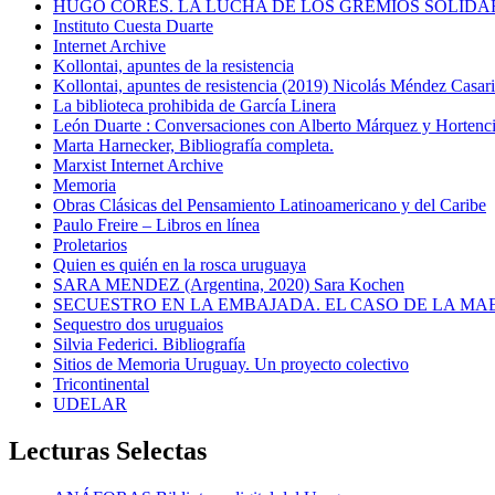
HUGO CORES. LA LUCHA DE LOS GREMIOS SOLIDA
Instituto Cuesta Duarte
Internet Archive
Kollontai, apuntes de la resistencia
Kollontai, apuntes de resistencia (2019) Nicolás Méndez Casar
La biblioteca prohibida de García Linera
León Duarte : Conversaciones con Alberto Márquez y Hortencia
Marta Harnecker, Bibliografía completa.
Marxist Internet Archive
Memoria
Obras Clásicas del Pensamiento Latinoamericano y del Caribe
Paulo Freire – Libros en línea
Proletarios
Quien es quién en la rosca uruguaya
SARA MENDEZ (Argentina, 2020) Sara Kochen
SECUESTRO EN LA EMBAJADA. EL CASO DE LA MA
Sequestro dos uruguaios
Silvia Federici. Bibliografía
Sitios de Memoria Uruguay. Un proyecto colectivo
Tricontinental
UDELAR
Lecturas Selectas