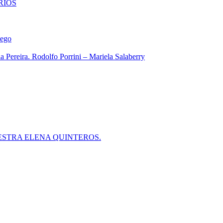
RIOS
iego
 Pereira. Rodolfo Porrini – Mariela Salaberry
ESTRA ELENA QUINTEROS.