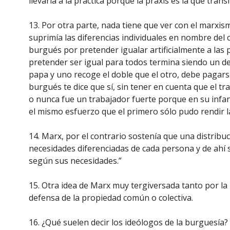
llevarla a la práctica porque la praxis es la que tr
13. Por otra parte, nada tiene que ver con el marxismo
suprimía las diferencias individuales en nombre del 
burgués por pretender igualar artificialmente a las 
pretender ser igual para todos termina siendo un de
papa y uno recoge el doble que el otro, debe pagars
burgués te dice que sí, sin tener en cuenta que el t
o nunca fue un trabajador fuerte porque en su infanc
el mismo esfuerzo que el primero sólo pudo rendir l
14. Marx, por el contrario sostenía que una distrib
necesidades diferenciadas de cada persona y de ahí 
según sus necesidades.”
15. Otra idea de Marx muy tergiversada tanto por la 
defensa de la propiedad común o colectiva.
16. ¿Qué suelen decir los ideólogos de la burguesía?