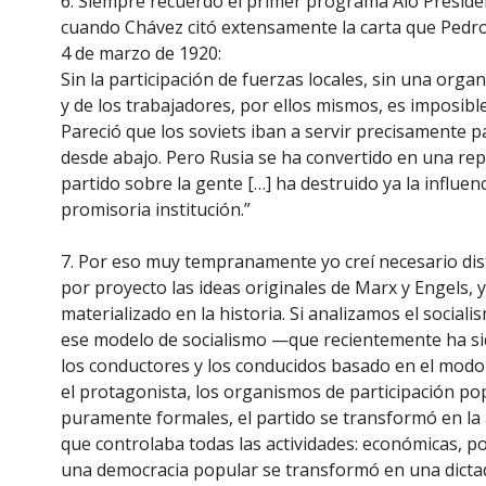
6. Siempre recuerdo el primer programa Aló President
cuando Chávez citó extensamente la carta que Pedro
4 de marzo de 1920:
Sin la participación de fuerzas locales, sin una orga
y de los trabajadores, por ellos mismos, es imposible
Pareció que los soviets iban a servir precisamente 
desde abajo. Pero Rusia se ha convertido en una repúb
partido sobre la gente […] ha destruido ya la influen
promisoria institución.”
7. Por eso muy tempranamente yo creí necesario dist
por proyecto las ideas originales de Marx y Engels,
materializado en la historia. Si analizamos el socia
ese modelo de socialismo —que recientemente ha si
los conductores y los conducidos basado en el modo
el protagonista, los organismos de participación p
puramente formales, el partido se transformó en la a
que controlaba todas las actividades: económicas, polí
una democracia popular se transformó en una dictad