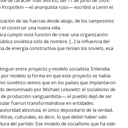
e de carácter más teórico, del 11 de junio de 2009,
 Kropotkin —el anarquista ruso— escribió a Lenin el
nización de las fuerzas desde abajo, de los campesinos
 el construir una nueva vida.
para cumplir esta función de crear una organización
lica soviética sólo de nombre. […] la influencia del
cia de energía constructiva que tenían los soviets, esa
inguir entre proyecto y modelo socialista. Entendía
 y por modelo la forma en que este proyecto se había
lismo soviético vemos que en los países que implantaron
do denominado por Michael Lebowitz: el socialismo de
 de producción vanguardista—, el pueblo dejó de ser
opular fueron transformándose en entidades
utoridad absoluta, el único depositario de la verdad,
ticas, culturales, es decir, lo que debió haber sido
ura del partido. Ese modelo de socialismo que ha sido