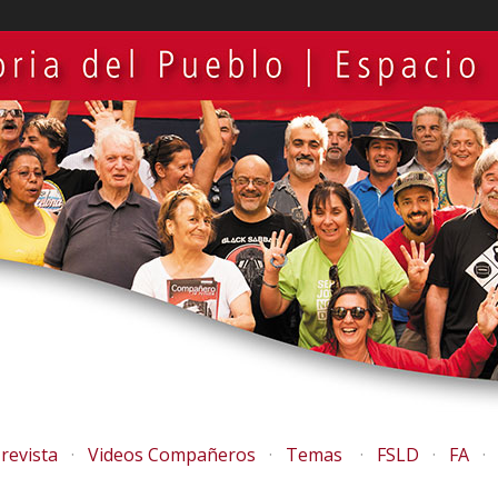
revista
Videos Compañeros
Temas
FSLD
FA