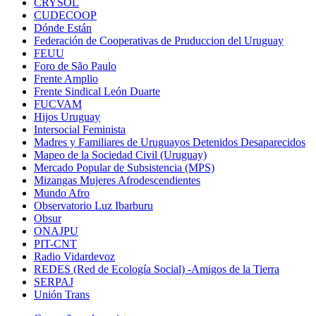
CRYSOL
CUDECOOP
Dónde Están
Federación de Cooperativas de Pruduccion del Uruguay
FEUU
Foro de São Paulo
Frente Amplio
Frente Sindical León Duarte
FUCVAM
Hijos Uruguay
Intersocial Feminista
Madres y Familiares de Uruguayos Detenidos Desaparecidos
Mapeo de la Sociedad Civil (Uruguay)
Mercado Popular de Subsistencia (MPS)
Mizangas Mujeres Afrodescendientes
Mundo Afro
Observatorio Luz Ibarburu
Obsur
ONAJPU
PIT-CNT
Radio Vidardevoz
REDES (Red de Ecología Social) -Amigos de la Tierra
SERPAJ
Unión Trans