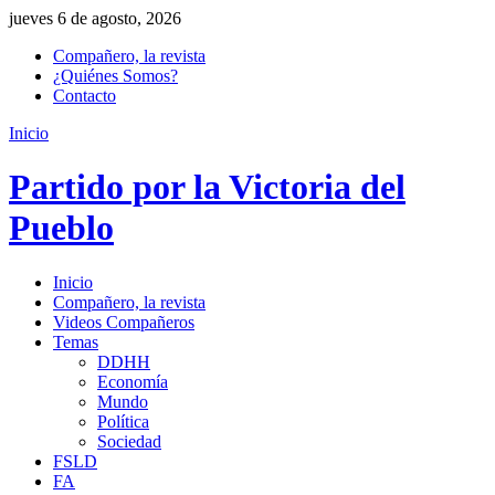
jueves 6 de agosto, 2026
Compañero, la revista
¿Quiénes Somos?
Contacto
Inicio
Partido por la Victoria del
Pueblo
Inicio
Compañero, la revista
Videos Compañeros
Temas
DDHH
Economía
Mundo
Política
Sociedad
FSLD
FA