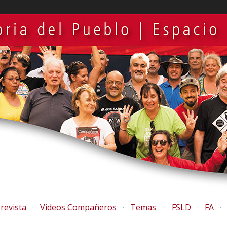
revista
Videos Compañeros
Temas
FSLD
FA