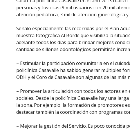
salud. La policlínica Casavalle en el año 2013 realizó
personas y tuvo casi 9 mil usuarios con 20 mil atenc
atención pediátrica, 3 mil de atención ginecológica y
Señalo especialmente las recorridas por el Plan A
muestra fotográfica Al Borde que visibiliza la situaci
adelante todos los días para brindar mejores condic
cantidad de sillones odontológicos permitirán increm
– Estimular la participación comunitaria en el cuidado
policlínica Casavalle ha sabido generar múltiples fo
ODH y el Coro de Casavalle son algunas de las más n
– Promover la articulación con todos los actores en el
sociales. Desde la policlínica Casavalle hay una larga
la zona. Por ejemplo, la formación de promotores es
destacar también la coordinación con programas co
– Mejorar la gestión del Servicio. Es poco conocida 