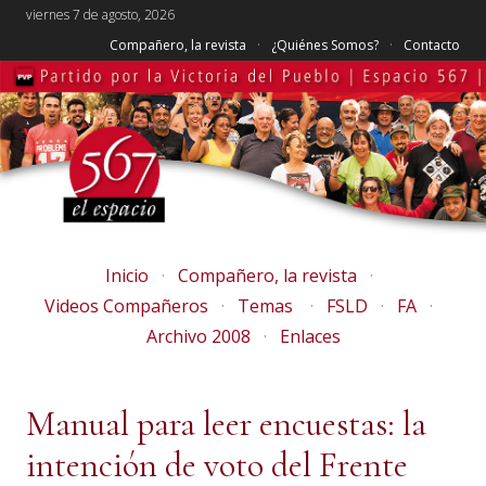
viernes 7 de agosto, 2026
Compañero, la revista
¿Quiénes Somos?
Contacto
Inicio
Compañero, la revista
Videos Compañeros
Temas
FSLD
FA
Archivo 2008
Enlaces
Manual para leer encuestas: la
intención de voto del Frente