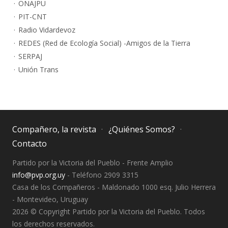
ONAJPU
PIT-CNT
Radio Vidardevoz
REDES (Red de Ecología Social) -Amigos de la Tierra
SERPAJ
Unión Trans
Compañero, la revista
¿Quiénes Somos?
Contacto
Partido por la Victoria del Pueblo - Frente Amplio
info@pvp.org.uy
- Teléfono 2909 3315
Casa de los Compañeros - Maldonado 1000 esq. Julio Herrera
- Montevideo, Uruguay
2026 © Copyright Partido por la Victoria del Pueblo. Todos
los derechos reservados.