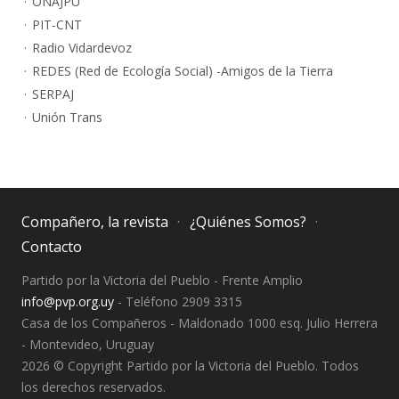
ONAJPU
PIT-CNT
Radio Vidardevoz
REDES (Red de Ecología Social) -Amigos de la Tierra
SERPAJ
Unión Trans
Compañero, la revista
¿Quiénes Somos?
Contacto
Partido por la Victoria del Pueblo - Frente Amplio
info@pvp.org.uy
- Teléfono 2909 3315
Casa de los Compañeros - Maldonado 1000 esq. Julio Herrera
- Montevideo, Uruguay
2026 © Copyright Partido por la Victoria del Pueblo. Todos
los derechos reservados.