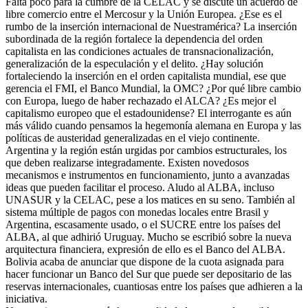
Falta poco para la cumbre de la CELAC y se discute un acuerdo de
libre comercio entre el Mercosur y la Unión Europea. ¿Ese es el
rumbo de la inserción internacional de Nuestramérica? La inserción
subordinada de la región fortalece la dependencia del orden
capitalista en las condiciones actuales de transnacionalización,
generalización de la especulación y el delito. ¿Hay solución
fortaleciendo la inserción en el orden capitalista mundial, ese que
gerencia el FMI, el Banco Mundial, la OMC? ¿Por qué libre cambio
con Europa, luego de haber rechazado el ALCA? ¿Es mejor el
capitalismo europeo que el estadounidense? El interrogante es aún
más válido cuando pensamos la hegemonía alemana en Europa y las
políticas de austeridad generalizadas en el viejo continente.
Argentina y la región están urgidas por cambios estructurales, los
que deben realizarse integradamente. Existen novedosos
mecanismos e instrumentos en funcionamiento, junto a avanzadas
ideas que pueden facilitar el proceso. Aludo al ALBA, incluso
UNASUR y la CELAC, pese a los matices en su seno. También al
sistema múltiple de pagos con monedas locales entre Brasil y
Argentina, escasamente usado, o el SUCRE entre los países del
ALBA, al que adhirió Uruguay. Mucho se escribió sobre la nueva
arquitectura financiera, expresión de ello es el Banco del ALBA.
Bolivia acaba de anunciar que dispone de la cuota asignada para
hacer funcionar un Banco del Sur que puede ser depositario de las
reservas internacionales, cuantiosas entre los países que adhieren a la
iniciativa.