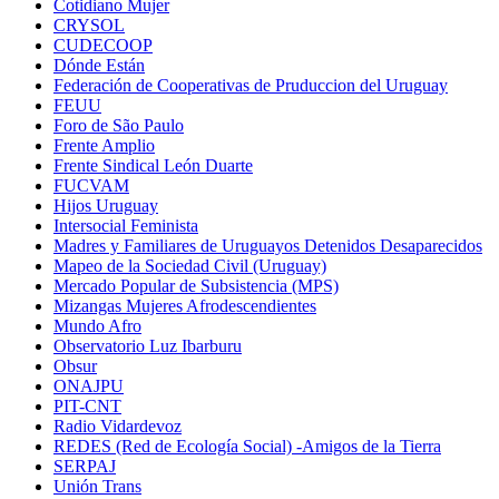
Cotidiano Mujer
CRYSOL
CUDECOOP
Dónde Están
Federación de Cooperativas de Pruduccion del Uruguay
FEUU
Foro de São Paulo
Frente Amplio
Frente Sindical León Duarte
FUCVAM
Hijos Uruguay
Intersocial Feminista
Madres y Familiares de Uruguayos Detenidos Desaparecidos
Mapeo de la Sociedad Civil (Uruguay)
Mercado Popular de Subsistencia (MPS)
Mizangas Mujeres Afrodescendientes
Mundo Afro
Observatorio Luz Ibarburu
Obsur
ONAJPU
PIT-CNT
Radio Vidardevoz
REDES (Red de Ecología Social) -Amigos de la Tierra
SERPAJ
Unión Trans