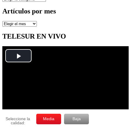
Artículos por mes
Artículos
por
mes
TELESUR EN VIVO