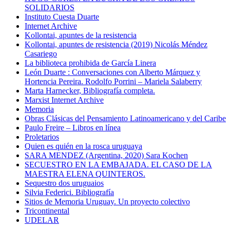
SOLIDARIOS
Instituto Cuesta Duarte
Internet Archive
Kollontai, apuntes de la resistencia
Kollontai, apuntes de resistencia (2019) Nicolás Méndez
Casariego
La biblioteca prohibida de García Linera
León Duarte : Conversaciones con Alberto Márquez y
Hortencia Pereira. Rodolfo Porrini – Mariela Salaberry
Marta Harnecker, Bibliografía completa.
Marxist Internet Archive
Memoria
Obras Clásicas del Pensamiento Latinoamericano y del Caribe
Paulo Freire – Libros en línea
Proletarios
Quien es quién en la rosca uruguaya
SARA MENDEZ (Argentina, 2020) Sara Kochen
SECUESTRO EN LA EMBAJADA. EL CASO DE LA
MAESTRA ELENA QUINTEROS.
Sequestro dos uruguaios
Silvia Federici. Bibliografía
Sitios de Memoria Uruguay. Un proyecto colectivo
Tricontinental
UDELAR