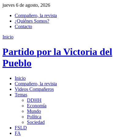
jueves 6 de agosto, 2026
Compañero, la revista
¿Quiénes Somos?
Contacto
Inicio
Partido por la Victoria del
Pueblo
Inicio
Compañero, la revista
Videos Compañeros
Temas
DDHH
Economía
Mundo
Política
Sociedad
FSLD
FA