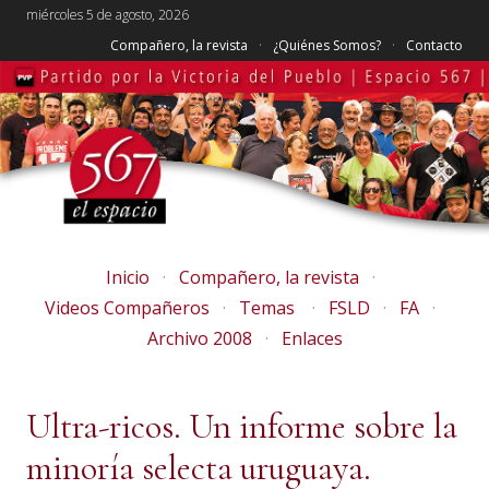
miércoles 5 de agosto, 2026
Compañero, la revista
¿Quiénes Somos?
Contacto
Inicio
Compañero, la revista
Videos Compañeros
Temas
FSLD
FA
Archivo 2008
Enlaces
Ultra-ricos. Un informe sobre la
minoría selecta uruguaya.