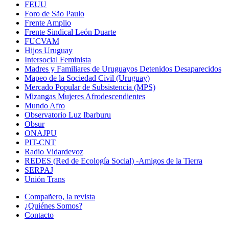
FEUU
Foro de São Paulo
Frente Amplio
Frente Sindical León Duarte
FUCVAM
Hijos Uruguay
Intersocial Feminista
Madres y Familiares de Uruguayos Detenidos Desaparecidos
Mapeo de la Sociedad Civil (Uruguay)
Mercado Popular de Subsistencia (MPS)
Mizangas Mujeres Afrodescendientes
Mundo Afro
Observatorio Luz Ibarburu
Obsur
ONAJPU
PIT-CNT
Radio Vidardevoz
REDES (Red de Ecología Social) -Amigos de la Tierra
SERPAJ
Unión Trans
Compañero, la revista
¿Quiénes Somos?
Contacto