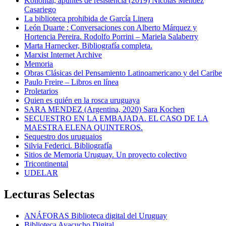
Kollontai, apuntes de resistencia (2019) Nicolás Méndez
Casariego
La biblioteca prohibida de García Linera
León Duarte : Conversaciones con Alberto Márquez y
Hortencia Pereira. Rodolfo Porrini – Mariela Salaberry
Marta Harnecker, Bibliografía completa.
Marxist Internet Archive
Memoria
Obras Clásicas del Pensamiento Latinoamericano y del Caribe
Paulo Freire – Libros en línea
Proletarios
Quien es quién en la rosca uruguaya
SARA MENDEZ (Argentina, 2020) Sara Kochen
SECUESTRO EN LA EMBAJADA. EL CASO DE LA
MAESTRA ELENA QUINTEROS.
Sequestro dos uruguaios
Silvia Federici. Bibliografía
Sitios de Memoria Uruguay. Un proyecto colectivo
Tricontinental
UDELAR
Lecturas Selectas
ANÁFORAS Biblioteca digital del Uruguay
Biblioteca Ayacucho Digital