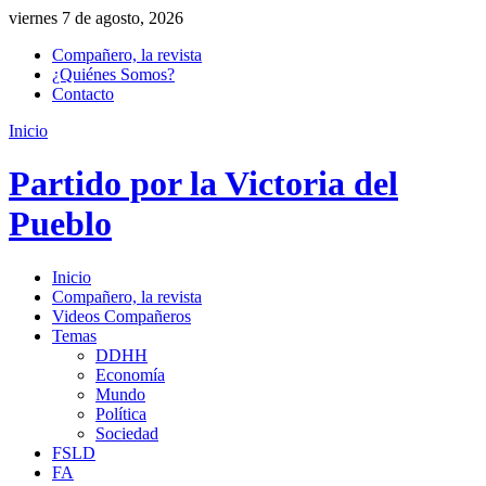
viernes 7 de agosto, 2026
Compañero, la revista
¿Quiénes Somos?
Contacto
Inicio
Partido por la Victoria del
Pueblo
Inicio
Compañero, la revista
Videos Compañeros
Temas
DDHH
Economía
Mundo
Política
Sociedad
FSLD
FA