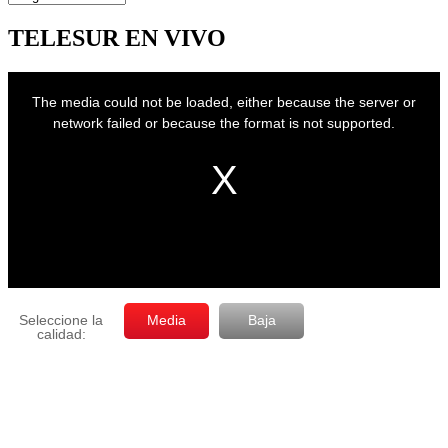
por
mes
TELESUR EN VIVO