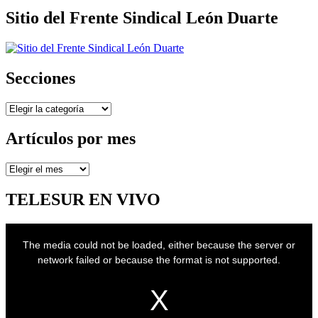
Sitio del Frente Sindical León Duarte
Secciones
Secciones
Artículos por mes
Artículos
por
mes
TELESUR EN VIVO