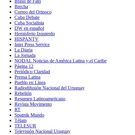
Brasil de Fato
Brecha
Correo del Orinoco
Cuba Debate
Cuba Socialista
DW en español
Hemisferio Izquierdo
HISPANTV
Inter Press Service
La Diaria
La Jornada
NODAL Noticias de América Latina y el Caribe
Página 12
Periódico Claridad
Prensa Latina
Pueblo en Línea
Radiodifusión Nacional del Uruguay
Rebelión
Resumen Latinoamericano
Revista Movimento
RT
Sputnik Mundo
Télam
TELESUR
Televisión Nacional Uruguay