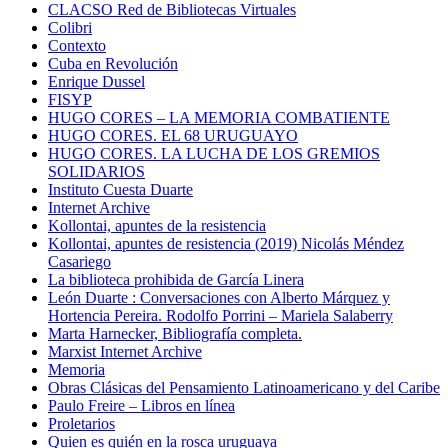
CLACSO Red de Bibliotecas Virtuales
Colibri
Contexto
Cuba en Revolución
Enrique Dussel
FISYP
HUGO CORES – LA MEMORIA COMBATIENTE
HUGO CORES. EL 68 URUGUAYO
HUGO CORES. LA LUCHA DE LOS GREMIOS
SOLIDARIOS
Instituto Cuesta Duarte
Internet Archive
Kollontai, apuntes de la resistencia
Kollontai, apuntes de resistencia (2019) Nicolás Méndez
Casariego
La biblioteca prohibida de García Linera
León Duarte : Conversaciones con Alberto Márquez y
Hortencia Pereira. Rodolfo Porrini – Mariela Salaberry
Marta Harnecker, Bibliografía completa.
Marxist Internet Archive
Memoria
Obras Clásicas del Pensamiento Latinoamericano y del Caribe
Paulo Freire – Libros en línea
Proletarios
Quien es quién en la rosca uruguaya