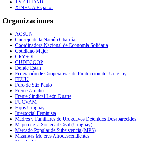
TV CIUDAD
XINHUA Español
Organizaciones
ACSUN
Consejo de la Nación Charrúa
Coordinadora Nacional de Economía Solidaria
Cotidiano Mujer
CRYSOL
CUDECOOP
Dónde Están
Federación de Cooperativas de Pruduccion del Uruguay
FEUU
Foro de São Paulo
Frente Amplio
Frente Sindical León Duarte
FUCVAM
Hijos Uruguay
Intersocial Feminista
Madres y Familiares de Uruguayos Detenidos Desaparecidos
Mapeo de la Sociedad Civil (Uruguay)
Mercado Popular de Subsistencia (MPS)
Mizangas Mujeres Afrodescendientes