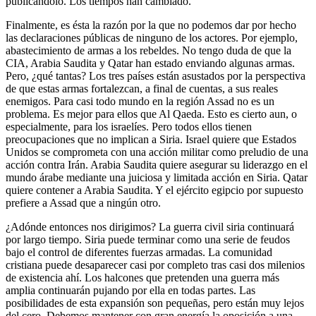
publicándolo. Los tiempos han cambiado.
Finalmente, es ésta la razón por la que no podemos dar por hecho
las declaraciones públicas de ninguno de los actores. Por ejemplo,
abastecimiento de armas a los rebeldes. No tengo duda de que la
CIA, Arabia Saudita y Qatar han estado enviando algunas armas.
Pero, ¿qué tantas? Los tres países están asustados por la perspectiva
de que estas armas fortalezcan, a final de cuentas, a sus reales
enemigos. Para casi todo mundo en la región Assad no es un
problema. Es mejor para ellos que Al Qaeda. Esto es cierto aun, o
especialmente, para los israelíes. Pero todos ellos tienen
preocupaciones que no implican a Siria. Israel quiere que Estados
Unidos se comprometa con una acción militar como preludio de una
acción contra Irán. Arabia Saudita quiere asegurar su liderazgo en el
mundo árabe mediante una juiciosa y limitada acción en Siria. Qatar
quiere contener a Arabia Saudita. Y el ejército egipcio por supuesto
prefiere a Assad que a ningún otro.
¿Adónde entonces nos dirigimos? La guerra civil siria continuará
por largo tiempo. Siria puede terminar como una serie de feudos
bajo el control de diferentes fuerzas armadas. La comunidad
cristiana puede desaparecer casi por completo tras casi dos milenios
de existencia ahí. Los halcones que pretenden una guerra más
amplia continuarán pujando por ella en todas partes. Las
posibilidades de esta expansión son pequeñas, pero están muy lejos
del cero. Debemos mantener con gran energía la oposición a una