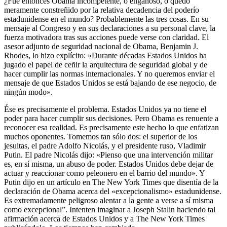
¿Fue entonces Obama incompetente, o engañoso, o quedó
meramente constreñido por la relativa decadencia del poderío
estadunidense en el mundo? Probablemente las tres cosas. En su
mensaje al Congreso y en sus declaraciones a su personal clave, la
fuerza motivadora tras sus acciones puede verse con claridad. El
asesor adjunto de seguridad nacional de Obama, Benjamin J.
Rhodes, lo hizo explícito: «Durante décadas Estados Unidos ha
jugado el papel de ceñir la arquitectura de seguridad global y de
hacer cumplir las normas internacionales. Y no queremos enviar el
mensaje de que Estados Unidos se está bajando de ese negocio, de
ningún modo».
Ése es precisamente el problema. Estados Unidos ya no tiene el
poder para hacer cumplir sus decisiones. Pero Obama es renuente a
reconocer esa realidad. Es precisamente este hecho lo que enfatizan
muchos oponentes. Tomemos tan sólo dos: el superior de los
jesuitas, el padre Adolfo Nicolás, y el presidente ruso, Vladimir
Putin. El padre Nicolás dijo: «Pienso que una intervención militar
es, en sí misma, un abuso de poder. Estados Unidos debe dejar de
actuar y reaccionar como peleonero en el barrio del mundo». Y
Putin dijo en un artículo en The New York Times que disentía de la
declaración de Obama acerca del «excepcionalismo» estadunidense.
Es extremadamente peligroso alentar a la gente a verse a sí misma
como excepcional”. Intenten imaginar a Joseph Stalin haciendo tal
afirmación acerca de Estados Unidos y a The New York Times