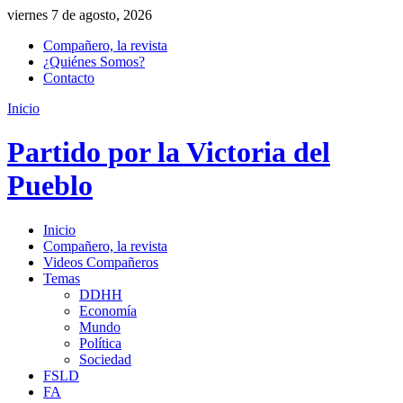
viernes 7 de agosto, 2026
Compañero, la revista
¿Quiénes Somos?
Contacto
Inicio
Partido por la Victoria del
Pueblo
Inicio
Compañero, la revista
Videos Compañeros
Temas
DDHH
Economía
Mundo
Política
Sociedad
FSLD
FA