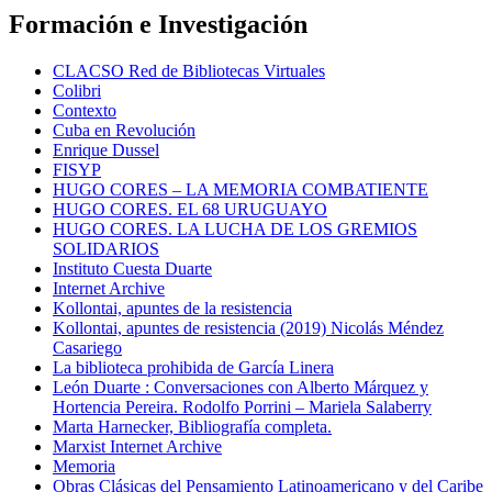
Formación e Investigación
CLACSO Red de Bibliotecas Virtuales
Colibri
Contexto
Cuba en Revolución
Enrique Dussel
FISYP
HUGO CORES – LA MEMORIA COMBATIENTE
HUGO CORES. EL 68 URUGUAYO
HUGO CORES. LA LUCHA DE LOS GREMIOS
SOLIDARIOS
Instituto Cuesta Duarte
Internet Archive
Kollontai, apuntes de la resistencia
Kollontai, apuntes de resistencia (2019) Nicolás Méndez
Casariego
La biblioteca prohibida de García Linera
León Duarte : Conversaciones con Alberto Márquez y
Hortencia Pereira. Rodolfo Porrini – Mariela Salaberry
Marta Harnecker, Bibliografía completa.
Marxist Internet Archive
Memoria
Obras Clásicas del Pensamiento Latinoamericano y del Caribe