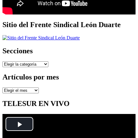
Sitio del Frente Sindical León Duarte
Secciones
Secciones
Artículos por mes
Artículos
por
mes
TELESUR EN VIVO