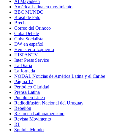
Al Mayadeen
América Latina en movimiento
BBC MUNDO
Brasil de Fato
Brecha
Correo del Orinoco
Cuba Debate
Cuba Socialista
DW en español
Hemisferio Izquierdo
HISPANTV
Inter Press Service
La Diaria
La Jornada
NODAL Noticias de América Latina y el Caribe
Página 12
Periódico Claridad
Prensa Latina
Pueblo en Línea
Radiodifusión Nacional del Uruguay
Rebelión
Resumen Latinoamericano
Revista Movimento
RT
Sputnik Mundo