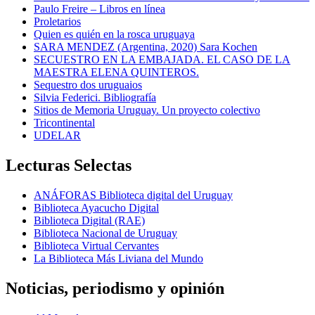
Paulo Freire – Libros en línea
Proletarios
Quien es quién en la rosca uruguaya
SARA MENDEZ (Argentina, 2020) Sara Kochen
SECUESTRO EN LA EMBAJADA. EL CASO DE LA
MAESTRA ELENA QUINTEROS.
Sequestro dos uruguaios
Silvia Federici. Bibliografía
Sitios de Memoria Uruguay. Un proyecto colectivo
Tricontinental
UDELAR
Lecturas Selectas
ANÁFORAS Biblioteca digital del Uruguay
Biblioteca Ayacucho Digital
Biblioteca Digital (RAE)
Biblioteca Nacional de Uruguay
Biblioteca Virtual Cervantes
La Biblioteca Más Liviana del Mundo
Noticias, periodismo y opinión