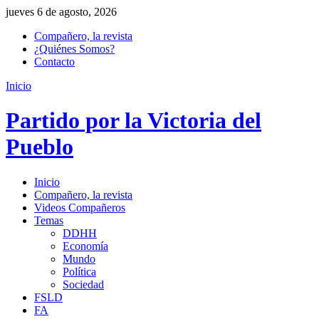
jueves 6 de agosto, 2026
Compañero, la revista
¿Quiénes Somos?
Contacto
Inicio
Partido por la Victoria del
Pueblo
Inicio
Compañero, la revista
Videos Compañeros
Temas
DDHH
Economía
Mundo
Política
Sociedad
FSLD
FA