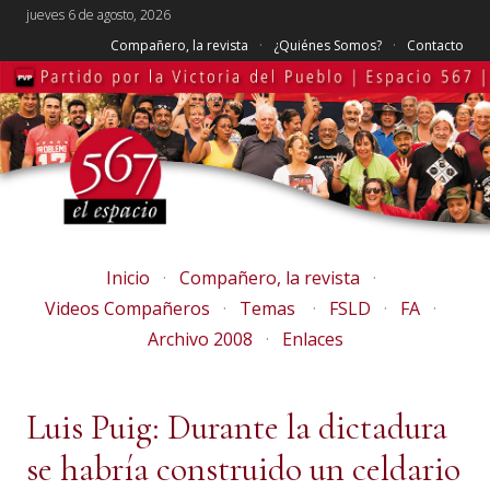
jueves 6 de agosto, 2026
Compañero, la revista
¿Quiénes Somos?
Contacto
Inicio
Compañero, la revista
Videos Compañeros
Temas
FSLD
FA
Archivo 2008
Enlaces
Luis Puig: Durante la dictadura
se habría construido un celdario