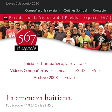
jueves 6 de agosto, 2026
Compañero, la revista
¿Quiénes Somos?
Contacto
Inicio
Compañero, la revista
Videos Compañeros
Temas
FSLD
FA
Archivo 2008
Enlaces
La amenaza haitiana.
Publicado el 11/10/12 a las 3:45 pm