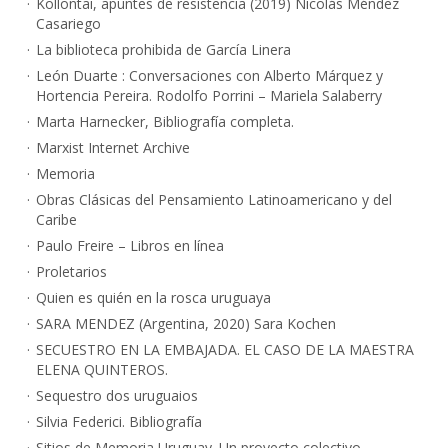
Kollontai, apuntes de resistencia (2019) Nicolás Méndez
Casariego
La biblioteca prohibida de García Linera
León Duarte : Conversaciones con Alberto Márquez y
Hortencia Pereira. Rodolfo Porrini – Mariela Salaberry
Marta Harnecker, Bibliografía completa.
Marxist Internet Archive
Memoria
Obras Clásicas del Pensamiento Latinoamericano y del
Caribe
Paulo Freire – Libros en línea
Proletarios
Quien es quién en la rosca uruguaya
SARA MENDEZ (Argentina, 2020) Sara Kochen
SECUESTRO EN LA EMBAJADA. EL CASO DE LA MAESTRA
ELENA QUINTEROS.
Sequestro dos uruguaios
Silvia Federici. Bibliografía
Sitios de Memoria Uruguay. Un proyecto colectivo