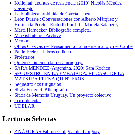
Kollontai, apuntes de resistencia (2019) Nicolás Méndez
Casariego
La biblioteca prohibida de García Linera
León Duarte : Conversaciones con Alberto Márquez y
Hortencia Pereira. Rodolfo Porrini – Mariela Salaberry
Marta Harnecker, Bibliografía completa.
Marxist Internet Archive
Memoria
Obras Clásicas del Pensamiento Latinoamericano y del Caribe
Paulo Freire – Libros en línea
Proletarios
Quien es quién en la rosca uruguaya
SARA MENDEZ (Argentina, 2020) Sara Kochen
SECUESTRO EN LA EMBAJADA. EL CASO DE LA
MAESTRA ELENA QUINTEROS.
Sequestro dos uruguaios
Silvia Federici. Bibliografía
Sitios de Memoria Uruguay. Un proyecto colectivo
Tricontinental
UDELAR
Lecturas Selectas
ANÁFORAS Biblioteca digital del Uruguay