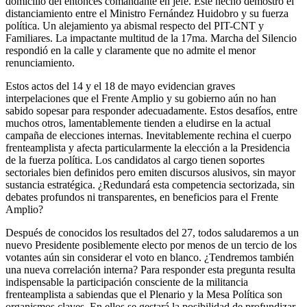
domicilio del entonces comandante en jefe. Este hecho demostró el
distanciamiento entre el Ministro Fernández Huidobro y su fuerza
política. Un alejamiento ya abismal respecto del PIT-CNT y
Familiares. La impactante multitud de la 17ma. Marcha del Silencio
respondió en la calle y claramente que no admite el menor
renunciamiento.
Estos actos del 14 y el 18 de mayo evidencian graves
interpelaciones que el Frente Amplio y su gobierno aún no han
sabido sopesar para responder adecuadamente. Estos desafíos, entre
muchos otros, lamentablemente tienden a eludirse en la actual
campaña de elecciones internas. Inevitablemente rechina el cuerpo
frenteamplista y afecta particularmente la elección a la Presidencia
de la fuerza política. Los candidatos al cargo tienen soportes
sectoriales bien definidos pero emiten discursos alusivos, sin mayor
sustancia estratégica. ¿Redundará esta competencia sectorizada, sin
debates profundos ni transparentes, en beneficios para el Frente
Amplio?
Después de conocidos los resultados del 27, todos saludaremos a un
nuevo Presidente posiblemente electo por menos de un tercio de los
votantes aún sin considerar el voto en blanco. ¿Tendremos también
una nueva correlación interna? Para responder esta pregunta resulta
indispensable la participación consciente de la militancia
frenteamplista a sabiendas que el Plenario y la Mesa Política son
organismos claves. En ellos se gestará la posibilidad de profundizar