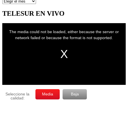
Artículos
por
mes
TELESUR EN VIVO