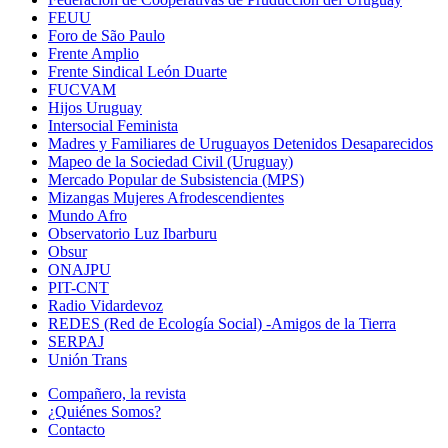
FEUU
Foro de São Paulo
Frente Amplio
Frente Sindical León Duarte
FUCVAM
Hijos Uruguay
Intersocial Feminista
Madres y Familiares de Uruguayos Detenidos Desaparecidos
Mapeo de la Sociedad Civil (Uruguay)
Mercado Popular de Subsistencia (MPS)
Mizangas Mujeres Afrodescendientes
Mundo Afro
Observatorio Luz Ibarburu
Obsur
ONAJPU
PIT-CNT
Radio Vidardevoz
REDES (Red de Ecología Social) -Amigos de la Tierra
SERPAJ
Unión Trans
Compañero, la revista
¿Quiénes Somos?
Contacto