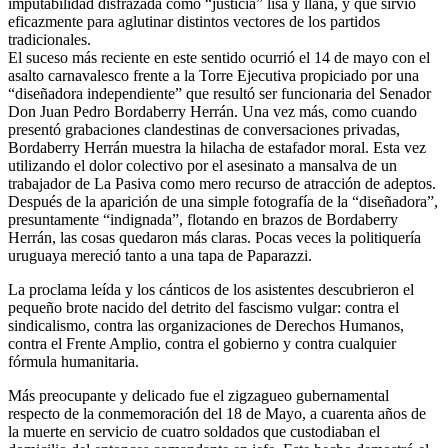
imputabilidad disfrazada como “justicia” lisa y llana, y que sirvió
eficazmente para aglutinar distintos vectores de los partidos
tradicionales.
El suceso más reciente en este sentido ocurrió el 14 de mayo con el
asalto carnavalesco frente a la Torre Ejecutiva propiciado por una
“diseñadora independiente” que resultó ser funcionaria del Senador
Don Juan Pedro Bordaberry Herrán. Una vez más, como cuando
presentó grabaciones clandestinas de conversaciones privadas,
Bordaberry Herrán muestra la hilacha de estafador moral. Esta vez
utilizando el dolor colectivo por el asesinato a mansalva de un
trabajador de La Pasiva como mero recurso de atracción de adeptos.
Después de la aparición de una simple fotografía de la “diseñadora”,
presuntamente “indignada”, flotando en brazos de Bordaberry
Herrán, las cosas quedaron más claras. Pocas veces la politiquería
uruguaya mereció tanto a una tapa de Paparazzi.
La proclama leída y los cánticos de los asistentes descubrieron el
pequeño brote nacido del detrito del fascismo vulgar: contra el
sindicalismo, contra las organizaciones de Derechos Humanos,
contra el Frente Amplio, contra el gobierno y contra cualquier
fórmula humanitaria.
Más preocupante y delicado fue el zigzagueo gubernamental
respecto de la conmemoración del 18 de Mayo, a cuarenta años de
la muerte en servicio de cuatro soldados que custodiaban el