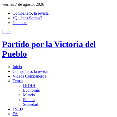
viernes 7 de agosto, 2026
Compañero, la revista
¿Quiénes Somos?
Contacto
Inicio
Partido por la Victoria del
Pueblo
Inicio
Compañero, la revista
Videos Compañeros
Temas
DDHH
Economía
Mundo
Política
Sociedad
FSLD
FA