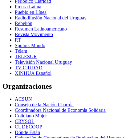
Periódico Claridad
Prensa Latina
Pueblo en Línea
Radiodifusión Nacional del Uruguay
Rebelión
Resumen Latinoamericano
Revista Movimento
RT
Sputnik Mundo
Télam
TELESUR
Televisión Nacional Uruguay
TV CIUDAD
XINHUA Español
Organizaciones
ACSUN
Consejo de la Nación Charrúa
Coordinadora Nacional de Economía Solidaria
Cotidiano Mujer
CRYSOL
CUDECOOP
Dónde Están
Federación de Cooperativas de Pruduccion del Uruguay