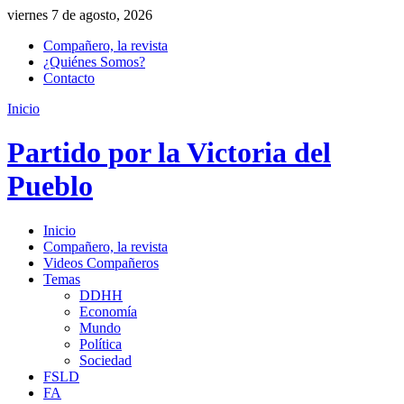
viernes 7 de agosto, 2026
Compañero, la revista
¿Quiénes Somos?
Contacto
Inicio
Partido por la Victoria del
Pueblo
Inicio
Compañero, la revista
Videos Compañeros
Temas
DDHH
Economía
Mundo
Política
Sociedad
FSLD
FA