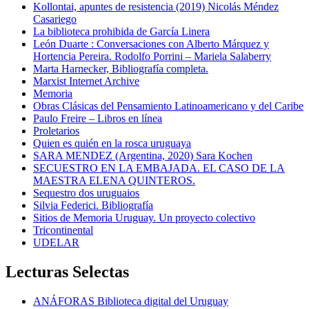
Kollontai, apuntes de resistencia (2019) Nicolás Méndez
Casariego
La biblioteca prohibida de García Linera
León Duarte : Conversaciones con Alberto Márquez y
Hortencia Pereira. Rodolfo Porrini – Mariela Salaberry
Marta Harnecker, Bibliografía completa.
Marxist Internet Archive
Memoria
Obras Clásicas del Pensamiento Latinoamericano y del Caribe
Paulo Freire – Libros en línea
Proletarios
Quien es quién en la rosca uruguaya
SARA MENDEZ (Argentina, 2020) Sara Kochen
SECUESTRO EN LA EMBAJADA. EL CASO DE LA
MAESTRA ELENA QUINTEROS.
Sequestro dos uruguaios
Silvia Federici. Bibliografía
Sitios de Memoria Uruguay. Un proyecto colectivo
Tricontinental
UDELAR
Lecturas Selectas
ANÁFORAS Biblioteca digital del Uruguay