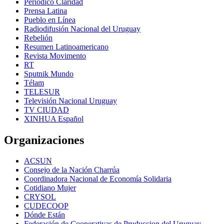
Periódico Claridad
Prensa Latina
Pueblo en Línea
Radiodifusión Nacional del Uruguay
Rebelión
Resumen Latinoamericano
Revista Movimento
RT
Sputnik Mundo
Télam
TELESUR
Televisión Nacional Uruguay
TV CIUDAD
XINHUA Español
Organizaciones
ACSUN
Consejo de la Nación Charrúa
Coordinadora Nacional de Economía Solidaria
Cotidiano Mujer
CRYSOL
CUDECOOP
Dónde Están
Federación de Cooperativas de Pruduccion del Uruguay