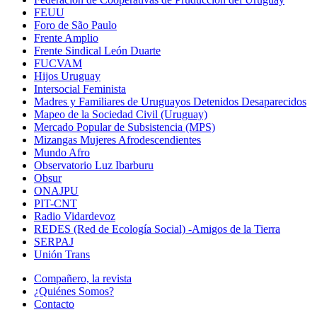
FEUU
Foro de São Paulo
Frente Amplio
Frente Sindical León Duarte
FUCVAM
Hijos Uruguay
Intersocial Feminista
Madres y Familiares de Uruguayos Detenidos Desaparecidos
Mapeo de la Sociedad Civil (Uruguay)
Mercado Popular de Subsistencia (MPS)
Mizangas Mujeres Afrodescendientes
Mundo Afro
Observatorio Luz Ibarburu
Obsur
ONAJPU
PIT-CNT
Radio Vidardevoz
REDES (Red de Ecología Social) -Amigos de la Tierra
SERPAJ
Unión Trans
Compañero, la revista
¿Quiénes Somos?
Contacto