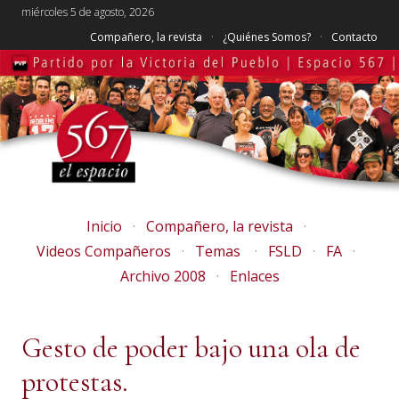
miércoles 5 de agosto, 2026
Compañero, la revista
¿Quiénes Somos?
Contacto
Inicio
Compañero, la revista
Videos Compañeros
Temas
FSLD
FA
Archivo 2008
Enlaces
Gesto de poder bajo una ola de
protestas.