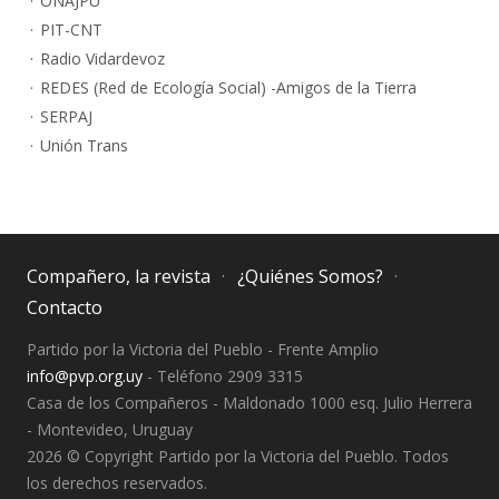
ONAJPU
PIT-CNT
Radio Vidardevoz
REDES (Red de Ecología Social) -Amigos de la Tierra
SERPAJ
Unión Trans
Compañero, la revista
¿Quiénes Somos?
Contacto
Partido por la Victoria del Pueblo - Frente Amplio
info@pvp.org.uy
- Teléfono 2909 3315
Casa de los Compañeros - Maldonado 1000 esq. Julio Herrera
- Montevideo, Uruguay
2026 © Copyright Partido por la Victoria del Pueblo. Todos
los derechos reservados.