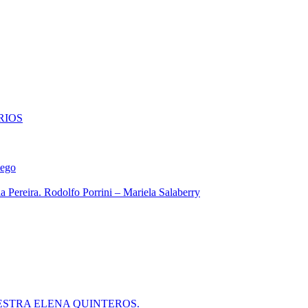
RIOS
iego
 Pereira. Rodolfo Porrini – Mariela Salaberry
ESTRA ELENA QUINTEROS.