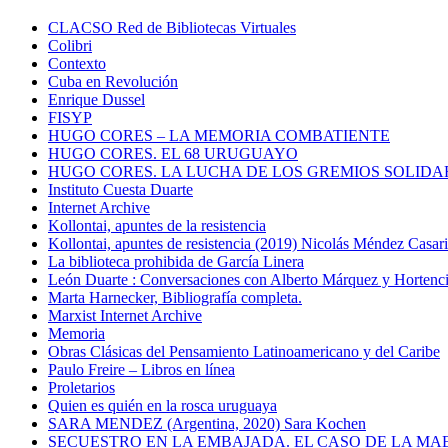
CLACSO Red de Bibliotecas Virtuales
Colibri
Contexto
Cuba en Revolución
Enrique Dussel
FISYP
HUGO CORES – LA MEMORIA COMBATIENTE
HUGO CORES. EL 68 URUGUAYO
HUGO CORES. LA LUCHA DE LOS GREMIOS SOLIDA
Instituto Cuesta Duarte
Internet Archive
Kollontai, apuntes de la resistencia
Kollontai, apuntes de resistencia (2019) Nicolás Méndez Casar
La biblioteca prohibida de García Linera
León Duarte : Conversaciones con Alberto Márquez y Hortencia
Marta Harnecker, Bibliografía completa.
Marxist Internet Archive
Memoria
Obras Clásicas del Pensamiento Latinoamericano y del Caribe
Paulo Freire – Libros en línea
Proletarios
Quien es quién en la rosca uruguaya
SARA MENDEZ (Argentina, 2020) Sara Kochen
SECUESTRO EN LA EMBAJADA. EL CASO DE LA MA