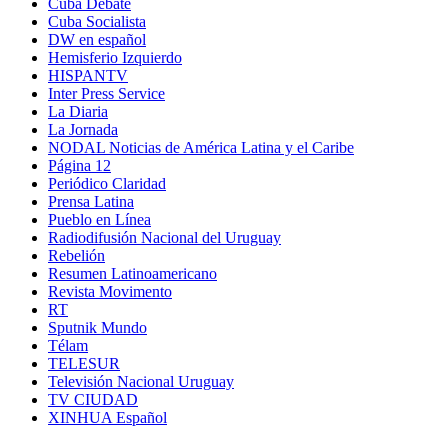
Cuba Debate
Cuba Socialista
DW en español
Hemisferio Izquierdo
HISPANTV
Inter Press Service
La Diaria
La Jornada
NODAL Noticias de América Latina y el Caribe
Página 12
Periódico Claridad
Prensa Latina
Pueblo en Línea
Radiodifusión Nacional del Uruguay
Rebelión
Resumen Latinoamericano
Revista Movimento
RT
Sputnik Mundo
Télam
TELESUR
Televisión Nacional Uruguay
TV CIUDAD
XINHUA Español